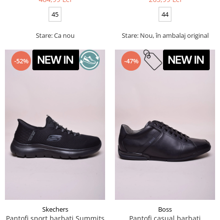
45
44
Stare: Ca nou
Stare: Nou, în ambalaj original
-52%
-47%
Skechers
Boss
Pantofi sport barbati Summits
Pantofi casual barbati