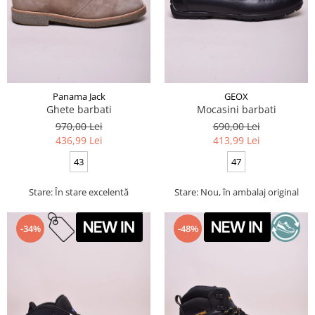
Panama Jack
GEOX
Ghete barbati
Mocasini barbati
970,00 Lei
690,00 Lei
436,99 Lei
413,99 Lei
43
47
Stare: În stare excelentă
Stare: Nou, în ambalaj original
-34%
-48%