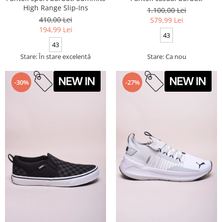
High Range Slip-Ins
1.100,00 Lei
410,00 Lei
579,99 Lei
194,99 Lei
43
43
Stare: În stare excelentă
Stare: Ca nou
-30%
-27%