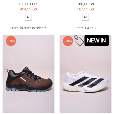
1.100,00 Lei
280,00 Lei
494,99 Lei
187,99 Lei
43
45
Stare: În stare excelentă
Stare: Ca nou
-59%
-30%