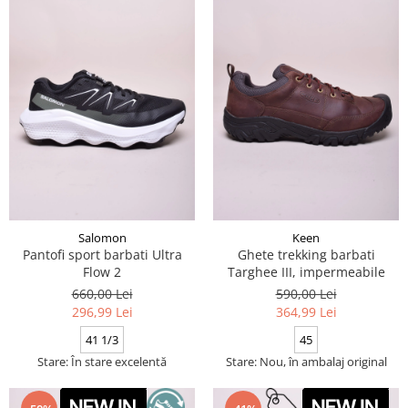
Salomon
Keen
Pantofi sport barbati Ultra
Ghete trekking barbati
Flow 2
Targhee III, impermeabile
660,00 Lei
590,00 Lei
296,99 Lei
364,99 Lei
41 1/3
45
Stare: În stare excelentă
Stare: Nou, în ambalaj original