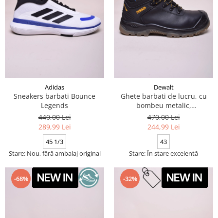
Adidas
Dewalt
Sneakers barbati Bounce
Ghete barbati de lucru, cu
Legends
bombeu metalic,
impermeabile
440,00 Lei
470,00 Lei
289,99 Lei
244,99 Lei
45 1/3
43
Stare: Nou, fără ambalaj original
Stare: În stare excelentă
-68%
-32%