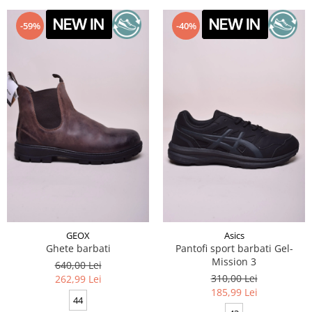
-59%
-40%
GEOX
Asics
Ghete barbati
Pantofi sport barbati Gel-
Mission 3
640,00 Lei
310,00 Lei
262,99 Lei
185,99 Lei
44