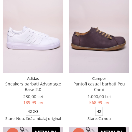
Adidas
Camper
Sneakers barbati Advantage
Pantofi casual barbati Peu
Base 2.0
Cami
230,00 Lei
1.090,00 Lei
189,99 Lei
568,99 Lei
42 2/3
42
Stare: Nou, fără ambalaj original
Stare: Ca nou