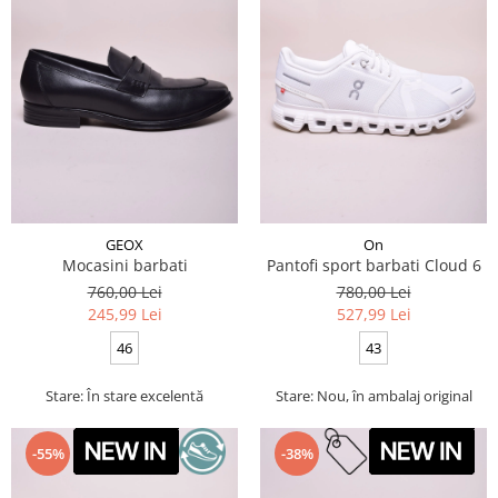
GEOX
On
Mocasini barbati
Pantofi sport barbati Cloud 6
760,00 Lei
780,00 Lei
245,99 Lei
527,99 Lei
46
43
Stare: În stare excelentă
Stare: Nou, în ambalaj original
-55%
-38%