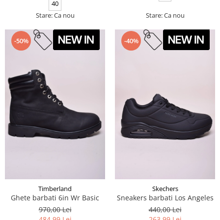
40
Stare: Ca nou
Stare: Ca nou
-50%
-40%
Timberland
Skechers
Ghete barbati 6in Wr Basic
Sneakers barbati Los Angeles
970,00 Lei
440,00 Lei
484,99 Lei
263,99 Lei