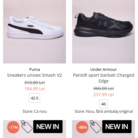
Puma
Under Armour
Sneakers unisex Smash V2
Pantofi sport barbati Charged
Edge
310,00 Lei
360,00 Lei
184,99 Lei
237,99 Lei
42.5
46
Stare: Ca nou
Stare: Nou, fără ambalaj original
-17%
-48%