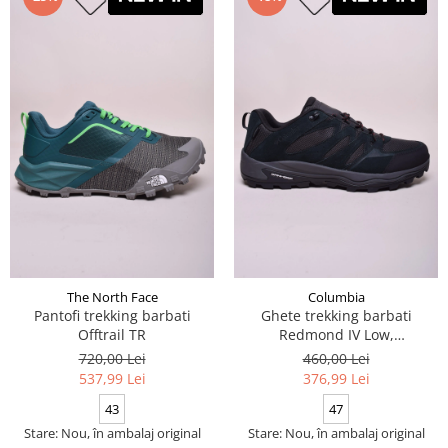
The North Face
Columbia
Pantofi trekking barbati
Ghete trekking barbati
Offtrail TR
Redmond IV Low,
impermeabile
720,00 Lei
460,00 Lei
537,99 Lei
376,99 Lei
43
47
Stare: Nou, în ambalaj original
Stare: Nou, în ambalaj original