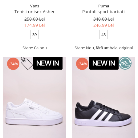
Vans
Puma
Tenisi unisex Asher
Pantofi sport barbati
250,00 Lei
340,00 Lei
174,99 Lei
246,99 Lei
39
43
Stare: Ca nou
Stare: Nou, fără ambalaj original
-34%
-34%