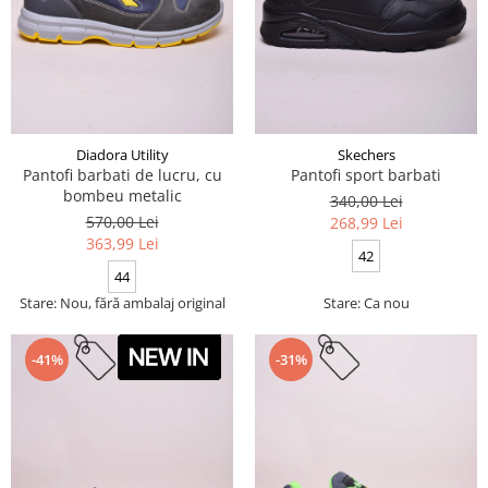
Diadora Utility
Skechers
Pantofi barbati de lucru, cu
Pantofi sport barbati
bombeu metalic
340,00 Lei
570,00 Lei
268,99 Lei
363,99 Lei
42
44
Stare: Nou, fără ambalaj original
Stare: Ca nou
-41%
-31%