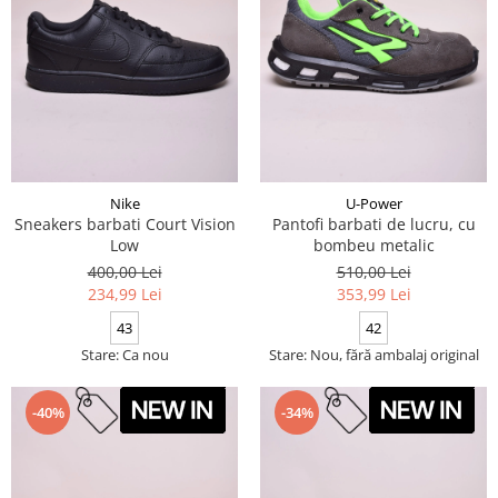
Nike
U-Power
Sneakers barbati Court Vision
Pantofi barbati de lucru, cu
Low
bombeu metalic
400,00 Lei
510,00 Lei
234,99 Lei
353,99 Lei
43
42
Stare: Ca nou
Stare: Nou, fără ambalaj original
-40%
-34%