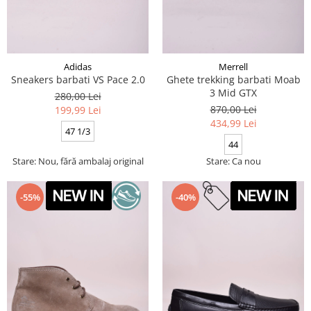
Adidas
Merrell
Sneakers barbati VS Pace 2.0
Ghete trekking barbati Moab
3 Mid GTX
280,00 Lei
870,00 Lei
199,99 Lei
434,99 Lei
47 1/3
44
Stare: Nou, fără ambalaj original
Stare: Ca nou
-55%
-40%