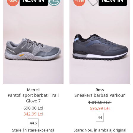
-50%
-41%
Merrell
Boss
Pantofi sport barbati Trail
Sneakers barbati Parkour
Glove 7
1.010,00 Lei
690,00 Lei
595,99 Lei
342,99 Lei
44
44.5
Stare: În stare excelentă
Stare: Nou, în ambalaj original