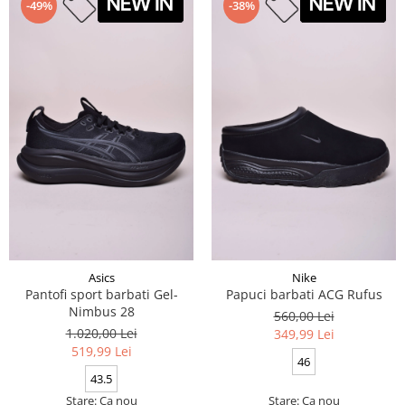
-49%
-38%
Asics
Nike
Pantofi sport barbati Gel-
Papuci barbati ACG Rufus
Nimbus 28
560,00 Lei
1.020,00 Lei
349,99 Lei
519,99 Lei
46
43.5
Stare: Ca nou
Stare: Ca nou