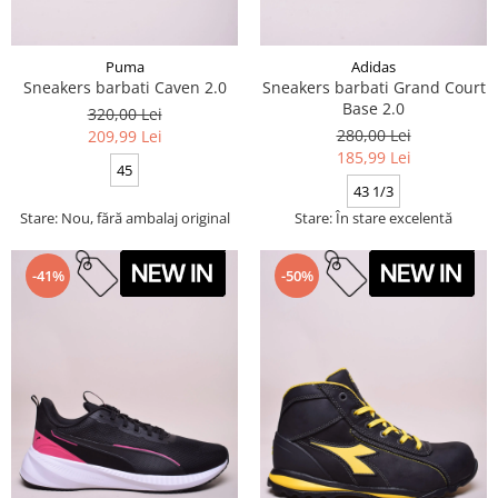
Puma
Adidas
Sneakers barbati Caven 2.0
Sneakers barbati Grand Court
Base 2.0
320,00 Lei
280,00 Lei
209,99 Lei
185,99 Lei
45
43 1/3
Stare: Nou, fără ambalaj original
Stare: În stare excelentă
-41%
-50%