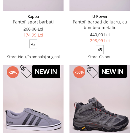
Kappa
U-Power
Pantofi sport barbati
Pantofi barbati de lucru, cu
bombeu metalic
260,00 Lei
440,00 Lei
174,99 Lei
298,99 Lei
42
45
Stare: Nou, în ambalaj original
Stare: Ca nou
-29%
-50%