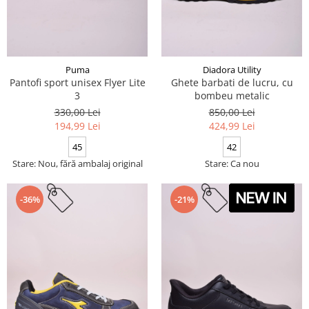
Puma
Diadora Utility
Pantofi sport unisex Flyer Lite
Ghete barbati de lucru, cu
3
bombeu metalic
330,00 Lei
850,00 Lei
194,99 Lei
424,99 Lei
45
42
Stare: Nou, fără ambalaj original
Stare: Ca nou
-36%
-21%