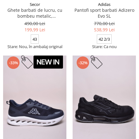
Secor
Adidas
Ghete barbati de lucru, cu
Pantofi sport barbati Adizero
bombeu metalic,
Evo SL
antiderapante
490,00 Lei
770,00 Lei
199,99 Lei
538,99 Lei
43
42 2/3
Stare: Nou, în ambalaj original
Stare: Ca nou
-33%
-32%