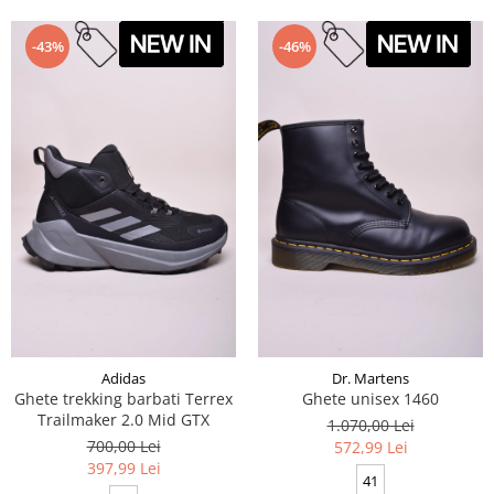
-43%
-46%
Adidas
Dr. Martens
Ghete trekking barbati Terrex
Ghete unisex 1460
Trailmaker 2.0 Mid GTX
1.070,00 Lei
700,00 Lei
572,99 Lei
397,99 Lei
41