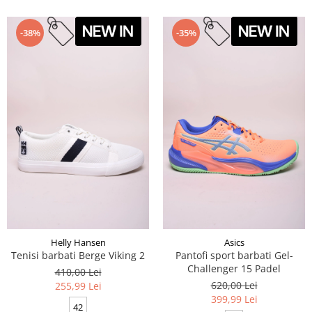
-38%
-35%
Helly Hansen
Asics
Tenisi barbati Berge Viking 2
Pantofi sport barbati Gel-
Challenger 15 Padel
410,00 Lei
620,00 Lei
255,99 Lei
399,99 Lei
42