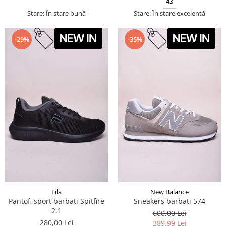
43
Stare: În stare bună
Stare: În stare excelentă
-29%
-35%
Fila
New Balance
Pantofi sport barbati Spitfire
Sneakers barbati 574
2.1
600,00 Lei
280,00 Lei
389,99 Lei