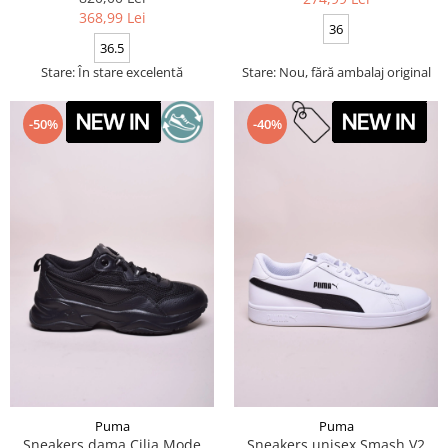
368,99 Lei
36
36.5
Stare: În stare excelentă
Stare: Nou, fără ambalaj original
-50%
-40%
Puma
Puma
Sneakers dama Cilia Mode
Sneakers unisex Smash V2