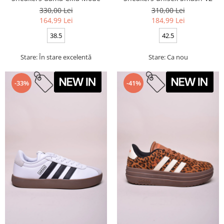
330,00 Lei
310,00 Lei
164,99 Lei
184,99 Lei
38.5
42.5
Stare: În stare excelentă
Stare: Ca nou
-33%
-41%