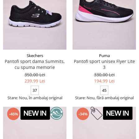
Skechers
Puma
Pantofi sport dama Summits,
Pantofi sport unisex Flyer Lite
cu spuma memorie
3
350,00 Lei
330,00 Lei
239,99 Lei
194,99 Lei
37
45
Stare: Nou, în ambalaj original
Stare: Nou, fără ambalaj original
-46%
-34%