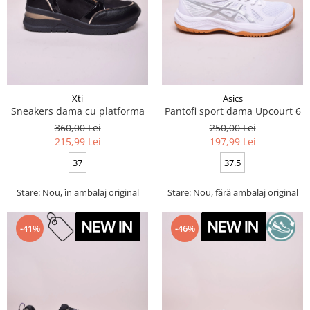
Xti
Asics
Sneakers dama cu platforma
Pantofi sport dama Upcourt 6
360,00 Lei
250,00 Lei
215,99 Lei
197,99 Lei
37
37.5
Stare: Nou, în ambalaj original
Stare: Nou, fără ambalaj original
-41%
-46%