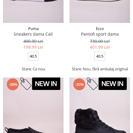
Puma
Ecco
Sneakers dama Cali
Pantofi sport dama
400,00 Lei
730,00 Lei
199,99 Lei
401,99 Lei
40.5
40.5
Stare: Ca nou
Stare: Nou, fără ambalaj original
-30%
-30%