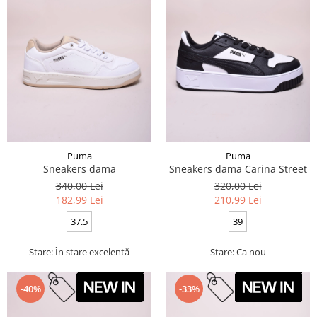
Puma
Puma
Sneakers dama
Sneakers dama Carina Street
340,00 Lei
320,00 Lei
182,99 Lei
210,99 Lei
37.5
39
Stare: În stare excelentă
Stare: Ca nou
-40%
-33%