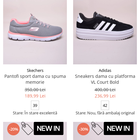
Skechers
Adidas
Pantofi sport dama cu spuma
Sneakers dama cu platforma
memorie
VL Court Bold
350,00 Lei
400,00 Lei
189,99 Lei
236,99 Lei
39
42
Stare: În stare excelentă
Stare: Nou, fără ambalaj original
-20%
-30%