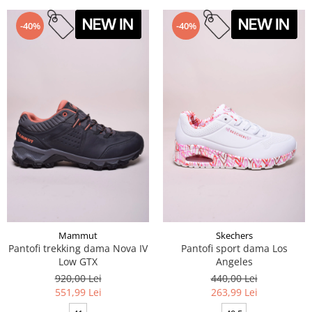
-40%
-40%
Mammut
Skechers
Pantofi trekking dama Nova IV
Pantofi sport dama Los
Low GTX
Angeles
920,00 Lei
440,00 Lei
551,99 Lei
263,99 Lei