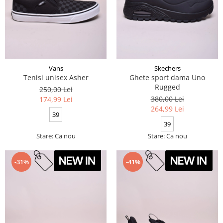
Vans
Skechers
Tenisi unisex Asher
Ghete sport dama Uno
Rugged
250,00 Lei
380,00 Lei
174,99 Lei
264,99 Lei
39
39
Stare: Ca nou
Stare: Ca nou
-31%
-41%