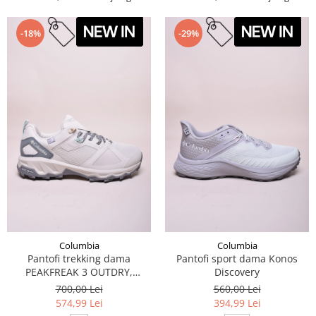
-18%
-29%
Columbia
Columbia
Pantofi trekking dama
Pantofi sport dama Konos
PEAKFREAK 3 OUTDRY,
Discovery
impermeabile
700,00 Lei
560,00 Lei
574,99 Lei
394,99 Lei