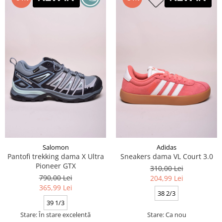
Salomon
Adidas
Pantofi trekking dama X Ultra
Sneakers dama VL Court 3.0
Pioneer GTX
310,00 Lei
790,00 Lei
204,99 Lei
365,99 Lei
38 2/3
39 1/3
Stare: În stare excelentă
Stare: Ca nou