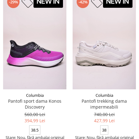
-29%
-42%
Columbia
Columbia
Pantofi sport dama Konos
Pantofi trekking dama
Discovery
impermeabili
560,00 Lei
740,00 Lei
394,99 Lei
427,99 Lei
38.5
38
Stare: Nou, fără ambalaj original
Stare: Nou, fără ambalaj original