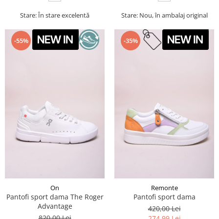
Stare: În stare excelentă
Stare: Nou, în ambalaj original
-55%
-35%
On
Remonte
Pantofi sport dama The Roger
Pantofi sport dama
Advantage
420,00 Lei
820,00 Lei
274,99 Lei