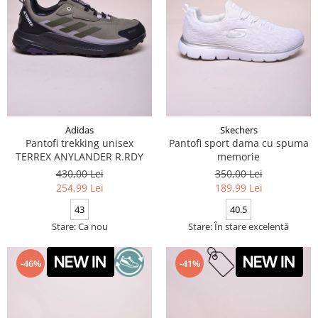
Adidas
Skechers
Pantofi trekking unisex
Pantofi sport dama cu spuma
TERREX ANYLANDER R.RDY
memorie
430,00 Lei
350,00 Lei
254,99 Lei
189,99 Lei
43
40.5
Stare: Ca nou
Stare: În stare excelentă
-46%
-41%