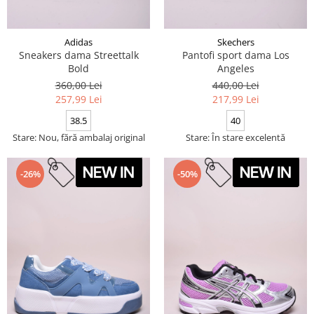
Adidas
Skechers
Sneakers dama Streettalk
Pantofi sport dama Los
Bold
Angeles
360,00 Lei
440,00 Lei
257,99 Lei
217,99 Lei
38.5
40
Stare: Nou, fără ambalaj original
Stare: În stare excelentă
-26%
-50%