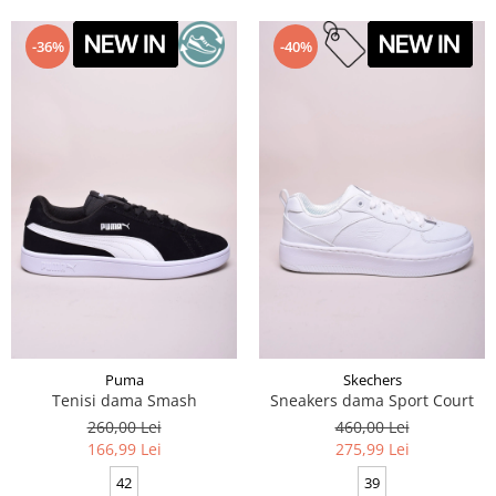
-36%
-40%
Puma
Skechers
Tenisi dama Smash
Sneakers dama Sport Court
260,00 Lei
460,00 Lei
166,99 Lei
275,99 Lei
42
39