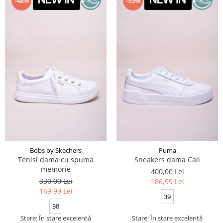
-48%
-53%
Bobs by Skechers
Puma
Tenisi dama cu spuma
Sneakers dama Cali
memorie
400,00 Lei
330,00 Lei
186,99 Lei
169,99 Lei
39
38
Stare: În stare excelentă
Stare: În stare excelentă