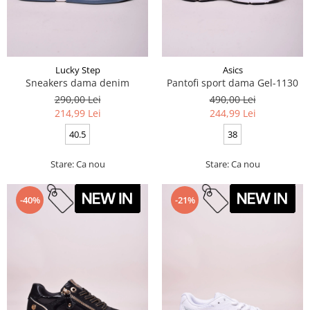
Lucky Step
Asics
Sneakers dama denim
Pantofi sport dama Gel-1130
290,00 Lei
490,00 Lei
214,99 Lei
244,99 Lei
40.5
38
Stare: Ca nou
Stare: Ca nou
-40%
-21%