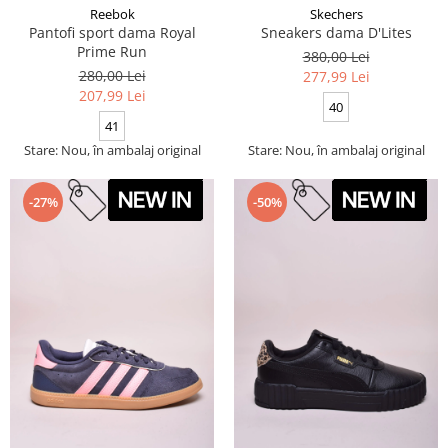
Reebok
Skechers
Pantofi sport dama Royal
Sneakers dama D'Lites
Prime Run
380,00 Lei
280,00 Lei
277,99 Lei
207,99 Lei
40
41
Stare: Nou, în ambalaj original
Stare: Nou, în ambalaj original
-27%
-50%