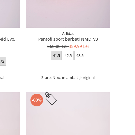
Adidas
Mid Evo,
Pantofi sport barbati NMD_V3
560,00 Lei
359,99 Lei
41.5
42.5
43.5
1/3
nal
Stare: Nou, în ambalaj original
-69%