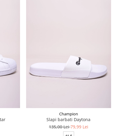
Champion
tar
Slapi barbati Daytona
135,00 Lei
79,99 Lei
41.5