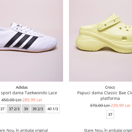
Adidas
Crocs
i sport dama Taekwondo Lace
Papuci dama Classic Bae Cl
platforma
450,00 Lei
289,99 Lei
370,00 Lei
239,99 Lei
37
37 2/3
39
39 2/3
40 1/3
37
are: Nou, în ambalaj original
Stare: Nou, în ambalaj origi