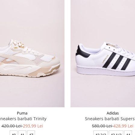
Puma
Adidas
Sneakers barbati Trinity
Sneakers barbati Supers
420,00 Lei
293,99 Lei
580,00 Lei
428,99 Lei
40
41
47
42 2/3
43 1/3
44