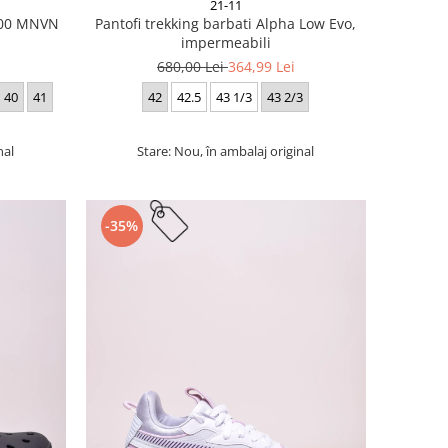
21-11
 700 MNVN
Pantofi trekking barbati Alpha Low Evo,
impermeabili
680,00 Lei
364,99 Lei
40
41
42
42.5
43 1/3
43 2/3
nal
Stare: Nou, în ambalaj original
-35%