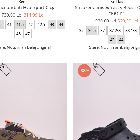
Keen
Adidas
uci barbati Hyperport Clog
Sneakers unisex Yeezy Boost
"Resin"
730,00 Lei
314,99 Lei
920,00 Lei
529,99 Lei
.5
41
41.5
42
42.5
43
44
35
36.5
37
37 2/3
38 1/3
45
47
42
44
are: Nou, în ambalaj original
Stare: Nou, în ambalaj origi
-38%