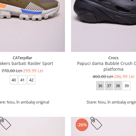
CATerpillar
Crocs
akers barbati Raider Sport
Papuci dama Bubble Crush C
platforma
770,00 Lei
299,99 Lei
460,00 Lei
286,99 Lei
40
41
42
36
37
38
39
are: Nou, în ambalaj original
Stare: Nou, în ambalaj origi
-26%