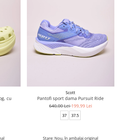
Scott
og, cu
Pantofi sport dama Pursuit Ride
640,00 Lei
199,99 Lei
37
37.5
nal
Stare: Nou, în ambalaj original