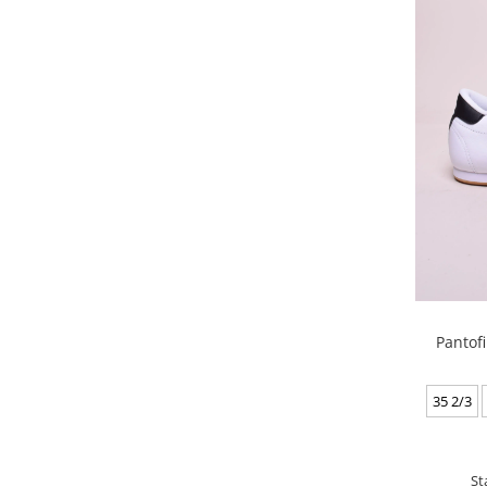
Camper
(16)
Capezio
(2)
Caprice
(15)
Carmela
(2)
Casadei
(3)
Cassis
(4)
Castaner
(1)
CATerpillar
(8)
Cavalli Class
(1)
Cavalli Class Sport
(4)
Celavi
(2)
Cesare Gaspari
(1)
Champion
(28)
Pantof
Charles & Smith
(1)
Chattawak
(4)
Chaussures
(1)
35 2/3
Chicco
(1)
Chio
(1)
Chung Shi
(1)
St