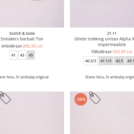
Scotch & Soda
21-11
Sneakers barbati Ton
Ghete trekking unisex Alpha 
impermeabile
610,00 Lei
286,99 Lei
730,00 Lei
359,99 Lei
41
43
45
40 2/3
41 1/3
42.5
43 
are: Nou, în ambalaj original
Stare: Nou, în ambalaj origi
-35%