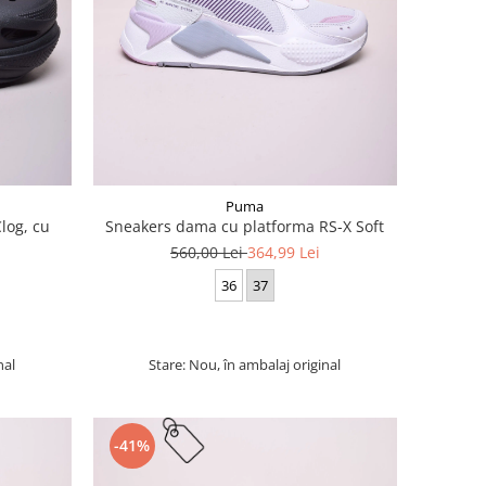
Puma
log, cu
Sneakers dama cu platforma RS-X Soft
560,00 Lei
364,99 Lei
36
37
nal
Stare: Nou, în ambalaj original
-41%