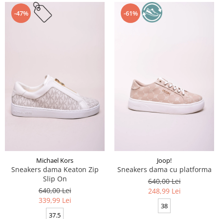
-47%
-61%
Michael Kors
Joop!
Sneakers dama Keaton Zip
Sneakers dama cu platforma
Slip On
640,00 Lei
640,00 Lei
248,99 Lei
339,99 Lei
38
37.5