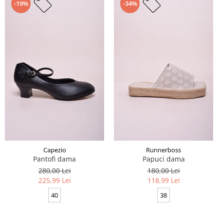
-19%
-34%
Capezio
Runnerboss
Pantofi dama
Papuci dama
280,00 Lei
180,00 Lei
225,99 Lei
118,99 Lei
40
38