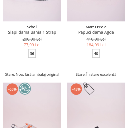
Scholl
Marc O'Polo
Slapi dama Bahia 1 Strap
Papuci dama Agda
200,00 Lei
410,00 Lei
77,99 Lei
184,99 Lei
36
40
Stare: Nou, fără ambalaj original
Stare: În stare excelentă
-65%
-43%