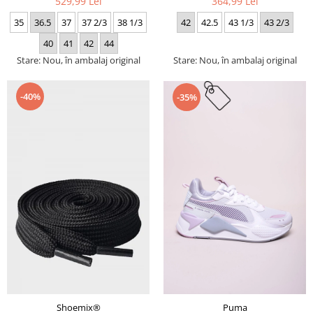
529,99 Lei
364,99 Lei
35
36.5
37
37 2/3
38 1/3
42
42.5
43 1/3
43 2/3
40
41
42
44
Stare: Nou, în ambalaj original
Stare: Nou, în ambalaj original
-40%
-35%
Puma
Shoemix®