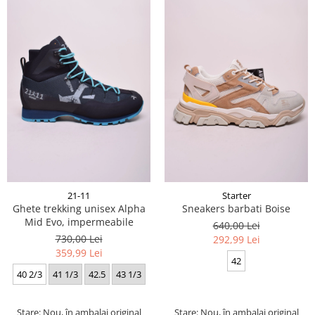
21-11
Starter
Ghete trekking unisex Alpha
Sneakers barbati Boise
Mid Evo, impermeabile
640,00 Lei
730,00 Lei
292,99 Lei
359,99 Lei
42
40 2/3
41 1/3
42.5
43 1/3
Stare: Nou, în ambalaj original
Stare: Nou, în ambalaj original