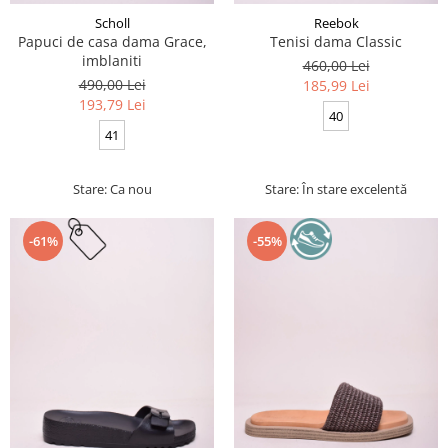
Scholl
Reebok
Papuci de casa dama Grace,
Tenisi dama Classic
imblaniti
460,00 Lei
490,00 Lei
185,99 Lei
193,79 Lei
40
41
Stare: Ca nou
Stare: În stare excelentă
-61%
-55%