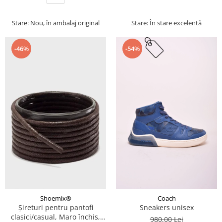
Stare: Nou, în ambalaj original
Stare: În stare excelentă
-46%
-54%
Coach
Shoemix®
Sneakers unisex
Șireturi pentru pantofi
clasici/casual, Maro închis,
980,00 Lei