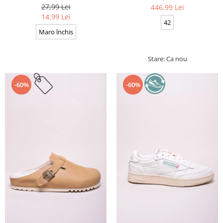
Cerate, Calitate premium, 110
27,99 Lei
446,99 Lei
cm x 0.3 cm
14,99 Lei
42
Maro închis
Stare: Ca nou
-60%
-60%