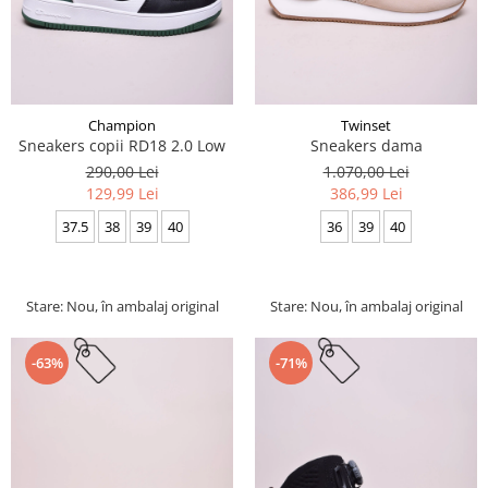
Champion
Twinset
Sneakers copii RD18 2.0 Low
Sneakers dama
290,00 Lei
1.070,00 Lei
129,99 Lei
386,99 Lei
37.5
38
39
40
36
39
40
Stare: Nou, în ambalaj original
Stare: Nou, în ambalaj original
-63%
-71%