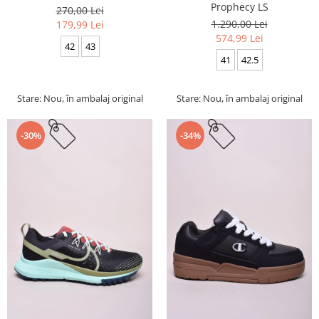
Prophecy LS
270,00 Lei
1.290,00 Lei
179,99 Lei
574,99 Lei
42
43
41
42.5
Stare: Nou, în ambalaj original
Stare: Nou, în ambalaj original
-30%
-34%