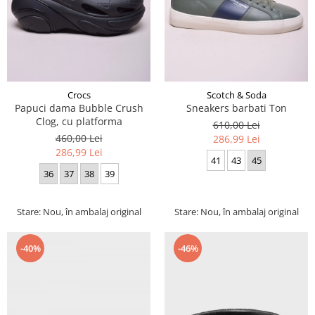
Crocs
Scotch & Soda
Papuci dama Bubble Crush
Sneakers barbati Ton
Clog, cu platforma
610,00 Lei
460,00 Lei
286,99 Lei
286,99 Lei
41
43
45
36
37
38
39
Stare: Nou, în ambalaj original
Stare: Nou, în ambalaj original
-40%
-46%