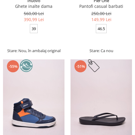
Inuovo
Pier One
Ghete inalte dama
Pantofi casual barbati
560,00 Lei
250,00 Lei
390,99 Lei
149,99 Lei
39
46.5
Stare: Nou, în ambalaj original
Stare: Ca nou
-55%
-51%