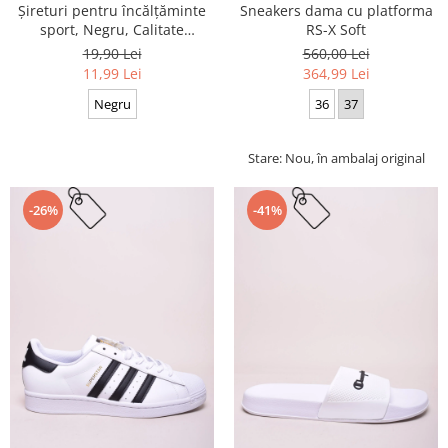
Sneakers dama cu platforma
Șireturi pentru încălțăminte
RS-X Soft
sport, Negru, Calitate
premium, 110 cm x 0.8 cm
560,00 Lei
19,90 Lei
364,99 Lei
11,99 Lei
36
37
Negru
Stare: Nou, în ambalaj original
-26%
-41%