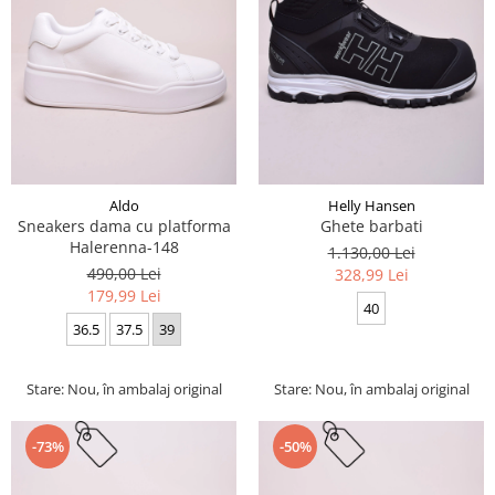
Aldo
Helly Hansen
Sneakers dama cu platforma
Ghete barbati
Halerenna-148
1.130,00 Lei
490,00 Lei
328,99 Lei
179,99 Lei
40
36.5
37.5
39
Stare: Nou, în ambalaj original
Stare: Nou, în ambalaj original
-73%
-50%