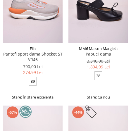
Fila
MM6 Maison Margiela
Pantofi sport dama Shocket ST
Papuci dama
VR46
3.340,00 Lei
790,00 Lei
1.894,99 Lei
274,99 Lei
38
39
Stare: În stare excelentă
Stare: Ca nou
-57%
-44%