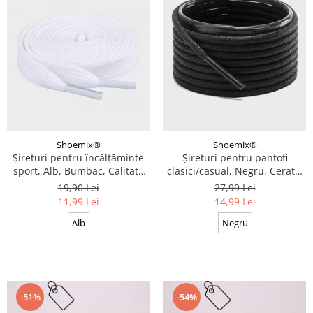
Shoemix®
Shoemix®
Șireturi pentru încălțăminte
Șireturi pentru pantofi
sport, Alb, Bumbac, Calitate
clasici/casual, Negru, Cerate,
premium, 100 cm x 0.8 cm
Calitate premium, 110 cm x
19,90 Lei
27,99 Lei
0.3 cm
11,99 Lei
14,99 Lei
Alb
Negru
-51%
-54%