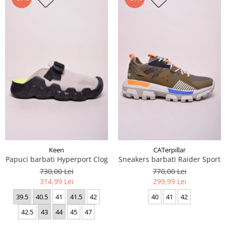
Keen
CATerpillar
Papuci barbati Hyperport Clog
Sneakers barbati Raider Sport
730,00 Lei
770,00 Lei
314,99 Lei
299,99 Lei
39.5
40.5
41
41.5
42
40
41
42
42.5
43
44
45
47