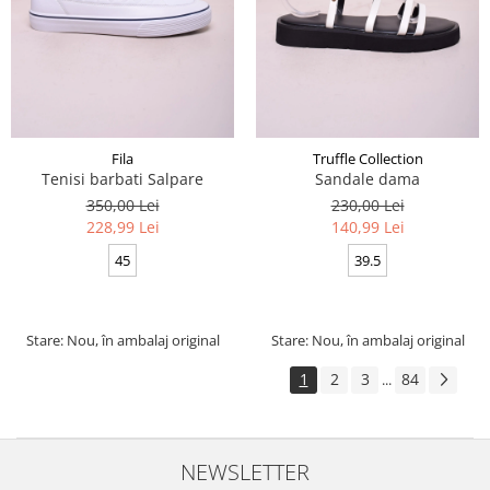
Fila
Truffle Collection
Tenisi barbati Salpare
Sandale dama
350,00 Lei
230,00 Lei
228,99 Lei
140,99 Lei
45
39.5
Stare: Nou, în ambalaj original
Stare: Nou, în ambalaj original
1
2
3
84
...
NEWSLETTER