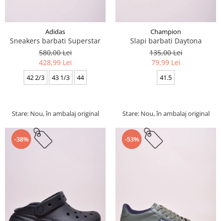
Adidas
Champion
Sneakers barbati Superstar
Slapi barbati Daytona
580,00 Lei
135,00 Lei
428,99 Lei
79,99 Lei
42 2/3
43 1/3
44
41.5
Stare: Nou, în ambalaj original
Stare: Nou, în ambalaj original
-38%
-53%