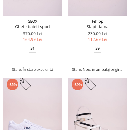
GEOX
Fitflop
Ghete baieti sport
Slapi dama
370,00 Lei
230,00 Lei
164,99 Lei
112,69 Lei
31
39
Stare: În stare excelentă
Stare: Nou, în ambalaj original
-35%
-39%