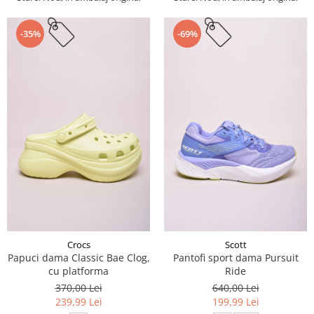
-35%
-69%
Crocs
Scott
Papuci dama Classic Bae Clog,
Pantofi sport dama Pursuit
cu platforma
Ride
370,00 Lei
640,00 Lei
239,99 Lei
199,99 Lei