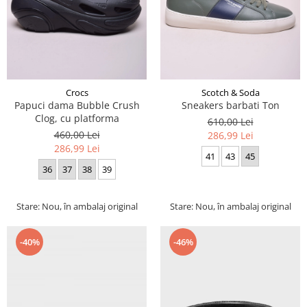
Crocs
Scotch & Soda
Papuci dama Bubble Crush
Sneakers barbati Ton
Clog, cu platforma
610,00 Lei
460,00 Lei
286,99 Lei
286,99 Lei
41
43
45
36
37
38
39
Stare: Nou, în ambalaj original
Stare: Nou, în ambalaj original
-40%
-46%