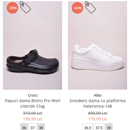
-35%
-63%
Crocs
Aldo
Papuci dama Bistro Pro Worl
Sneakers dama cu platforma
Literide Clog
Halerenna-148
310,00 Lei
490,00 Lei
199,99 Lei
179,99 Lei
36
37
38
36.5
37.5
39