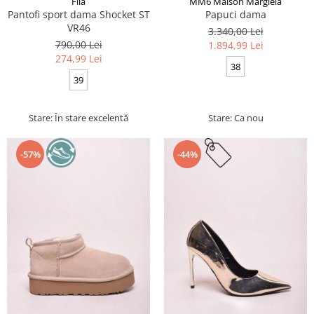
Fila
MM6 Maison Margiela
Pantofi sport dama Shocket ST
Papuci dama
VR46
3.340,00 Lei
790,00 Lei
1.894,99 Lei
274,99 Lei
38
39
Stare: În stare excelentă
Stare: Ca nou
-57%
-44%