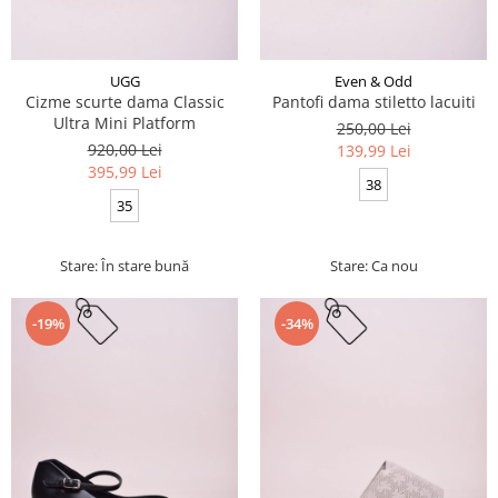
UGG
Even & Odd
Cizme scurte dama Classic
Pantofi dama stiletto lacuiti
Ultra Mini Platform
250,00 Lei
920,00 Lei
139,99 Lei
395,99 Lei
38
35
Stare: În stare bună
Stare: Ca nou
-19%
-34%