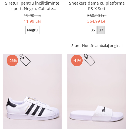
Sneakers dama cu platforma
Șireturi pentru încălțăminte
RS-X Soft
sport, Negru, Calitate
premium, 110 cm x 0.8 cm
560,00 Lei
19,90 Lei
364,99 Lei
11,99 Lei
36
37
Negru
Stare: Nou, în ambalaj original
-26%
-41%