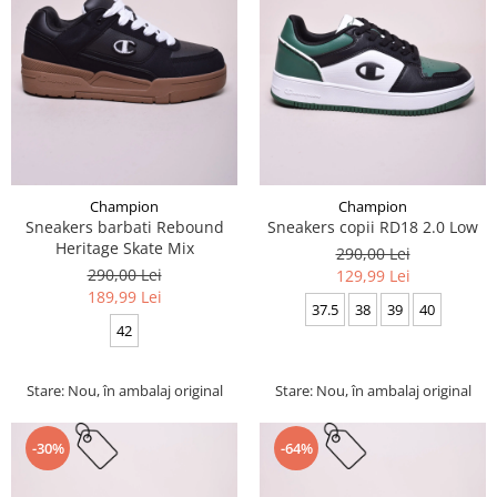
Champion
Champion
Sneakers barbati Rebound
Sneakers copii RD18 2.0 Low
Heritage Skate Mix
290,00 Lei
290,00 Lei
129,99 Lei
189,99 Lei
37.5
38
39
40
42
Stare: Nou, în ambalaj original
Stare: Nou, în ambalaj original
-30%
-64%