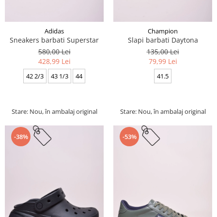
Adidas
Champion
Sneakers barbati Superstar
Slapi barbati Daytona
580,00 Lei
135,00 Lei
428,99 Lei
79,99 Lei
42 2/3
43 1/3
44
41.5
Stare: Nou, în ambalaj original
Stare: Nou, în ambalaj original
-38%
-53%