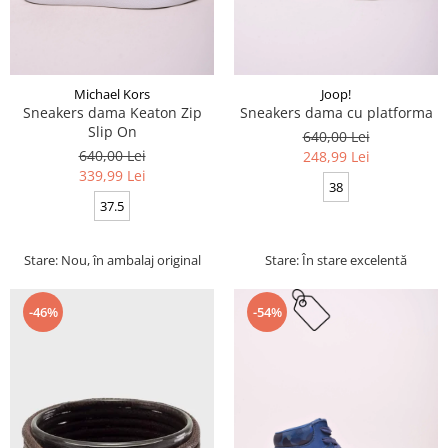
Michael Kors
Joop!
Sneakers dama Keaton Zip
Sneakers dama cu platforma
Slip On
640,00 Lei
640,00 Lei
248,99 Lei
339,99 Lei
38
37.5
Stare: Nou, în ambalaj original
Stare: În stare excelentă
-46%
-54%