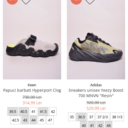
Keen
Adidas
Papuci barbati Hyperport Clog
Sneakers unisex Yeezy Boost
700 MNVN "Resin"
730,00 Lei
920,00 Lei
314,99 Lei
529,99 Lei
39.5
40.5
41
41.5
42
35
36.5
37
37 2/3
38 1/3
42.5
43
44
45
47
40
41
42
44