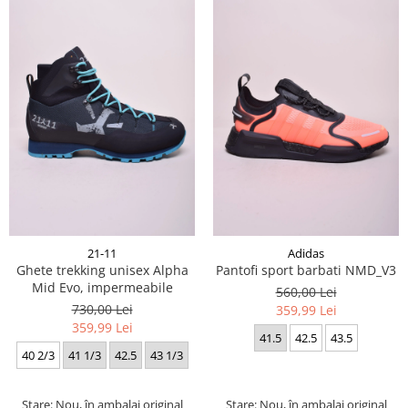
21-11
Adidas
Ghete trekking unisex Alpha
Pantofi sport barbati NMD_V3
Mid Evo, impermeabile
560,00 Lei
730,00 Lei
359,99 Lei
359,99 Lei
41.5
42.5
43.5
40 2/3
41 1/3
42.5
43 1/3
Stare: Nou, în ambalaj original
Stare: Nou, în ambalaj original