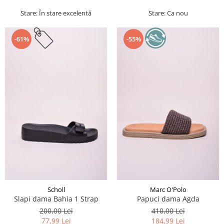
Stare: În stare excelentă
Stare: Ca nou
-61%
-55%
Scholl
Marc O'Polo
Slapi dama Bahia 1 Strap
Papuci dama Agda
200,00 Lei
410,00 Lei
77,99 Lei
184,99 Lei