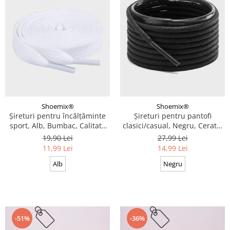
Shoemix®
Shoemix®
Șireturi pentru încălțăminte
Șireturi pentru pantofi
sport, Alb, Bumbac, Calitate
clasici/casual, Negru, Cerate,
premium, 100 cm x 0.8 cm
Calitate premium, 110 cm x
19,90 Lei
27,99 Lei
0.3 cm
11,99 Lei
14,99 Lei
Alb
Negru
-51%
-36%