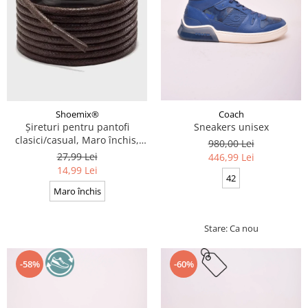
Coach
Shoemix®
Sneakers unisex
Șireturi pentru pantofi
clasici/casual, Maro închis,
980,00 Lei
Cerate, Calitate premium, 110
27,99 Lei
446,99 Lei
cm x 0.3 cm
14,99 Lei
42
Maro închis
Stare: Ca nou
-58%
-60%