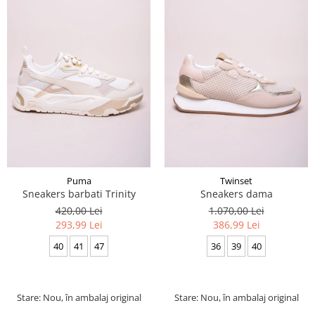
Puma
Twinset
Sneakers barbati Trinity
Sneakers dama
420,00 Lei
1.070,00 Lei
293,99 Lei
386,99 Lei
40
41
47
36
39
40
Stare: Nou, în ambalaj original
Stare: Nou, în ambalaj original