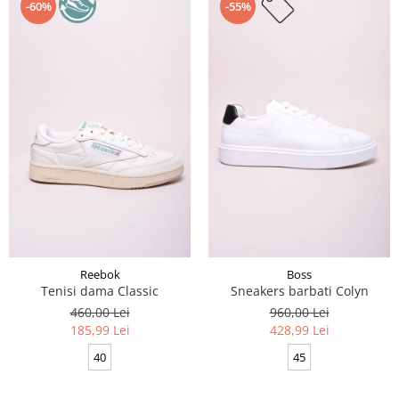
-60%
-55%
Reebok
Boss
Tenisi dama Classic
Sneakers barbati Colyn
460,00 Lei
960,00 Lei
185,99 Lei
428,99 Lei
40
45