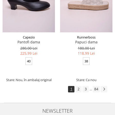
Capezio
Runnerboss
Pantofi dama
Papuci dama
280,00 Lei
180,00 Lei
225,99 Lei
118,99 Lei
40
38
Stare: Nou, în ambalaj original
Stare: Ca nou
1
2
3
84
...
NEWSLETTER