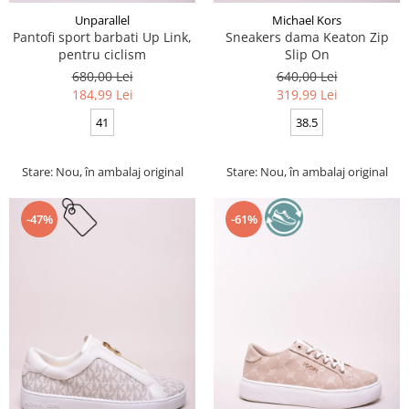
Unparallel
Michael Kors
Pantofi sport barbati Up Link,
Sneakers dama Keaton Zip
pentru ciclism
Slip On
680,00 Lei
640,00 Lei
184,99 Lei
319,99 Lei
41
38.5
Stare: Nou, în ambalaj original
Stare: Nou, în ambalaj original
-47%
-61%