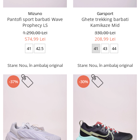
Mizuno
Garsport
Pantofi sport barbati Wave
Ghete trekking barbati
Prophecy LS
Kamikaze Mid
1.290,00 Lei
330,00 Lei
574,99 Lei
208,99 Lei
41
42.5
41
43
44
Stare: Nou, în ambalaj original
Stare: Nou, în ambalaj original
-37%
-30%