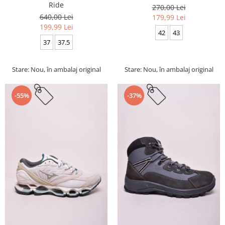
Ride
270,00 Lei
640,00 Lei
179,99 Lei
199,99 Lei
42
43
37
37.5
Stare: Nou, în ambalaj original
Stare: Nou, în ambalaj original
-55%
-37%