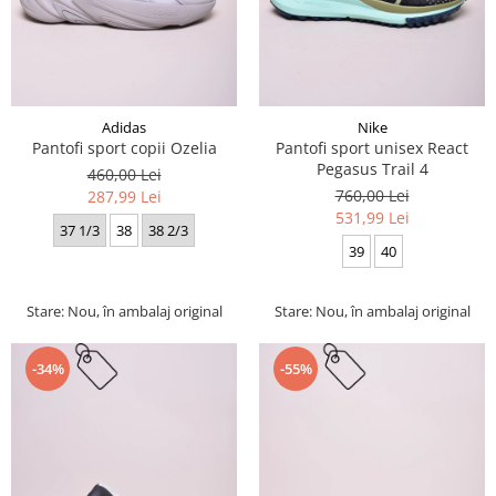
Adidas
Nike
Pantofi sport copii Ozelia
Pantofi sport unisex React
Pegasus Trail 4
460,00 Lei
760,00 Lei
287,99 Lei
531,99 Lei
37 1/3
38
38 2/3
39
40
Stare: Nou, în ambalaj original
Stare: Nou, în ambalaj original
-34%
-55%