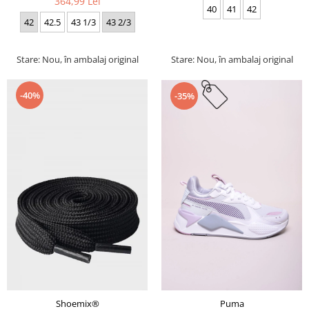
364,99 Lei
40
41
42
42
42.5
43 1/3
43 2/3
Stare: Nou, în ambalaj original
Stare: Nou, în ambalaj original
-40%
-35%
Puma
Shoemix®