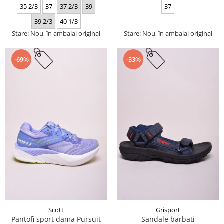
35 2/3
37
37 2/3
39
37
39 2/3
40 1/3
Stare: Nou, în ambalaj original
Stare: Nou, în ambalaj original
-69%
-33%
Scott
Grisport
Pantofi sport dama Pursuit
Sandale barbati