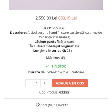
2.550,00 Lei
883,19 Lei
RRP:
2550 Lei
Descriere:
Articol second hand în stare excelentă, cu urme de
folosință insesizabile;
Lățime pantofi:
Standard
În cutia/ambalajul original:
Da
Lungime interioară:
28 cm
Mărime
:
43
1
IN STOC
Durata de livrare:
1-2 zile lucrătoare
ADAUGA IN COS
Cod Produs:
63255
Adauga la Favorite