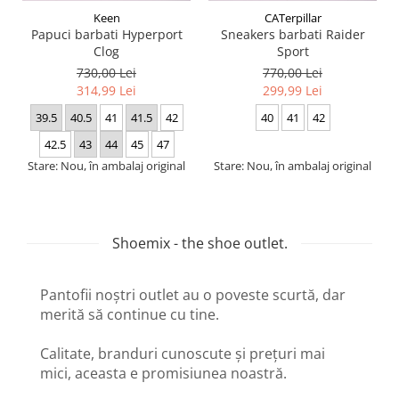
Keen
CATerpillar
Papuci barbati Hyperport
Sneakers barbati Raider
Clog
Sport
730,00 Lei
770,00 Lei
314,99 Lei
299,99 Lei
39.5
40.5
41
41.5
42
40
41
42
42.5
43
44
45
47
Stare: Nou, în ambalaj original
Stare: Nou, în ambalaj original
Shoemix - the shoe outlet.
Pantofii noștri outlet au o poveste scurtă, dar
merită să continue cu tine.
Calitate, branduri cunoscute și prețuri mai
mici, aceasta e promisiunea noastră.