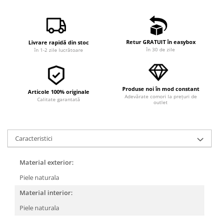
Retur GRATUIT în easybox
Livrare rapidă din stoc
în 30 de zile
în 1-2 zile lucrătoare
Produse noi în mod constant
Articole 100% originale
Adevărate comori la prețuri de
Calitate garantată
outlet
Caracteristici
Material exterior:
Piele naturala
Material interior:
Piele naturala