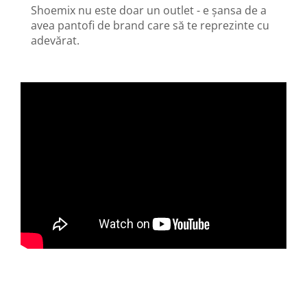
Shoemix nu este doar un outlet - e șansa de a
avea pantofi de brand care să te reprezinte cu
adevărat.