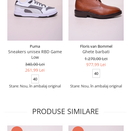
Puma
Floris van Bommel
Sneakers unisex RBD Game
Ghete barbati
Low
1.270,00 Lei
340,00 Lei
977,99 Lei
261,99 Lei
40
40
Stare: Nou, în ambalaj original
Stare: Nou, în ambalaj original
PRODUSE SIMILARE