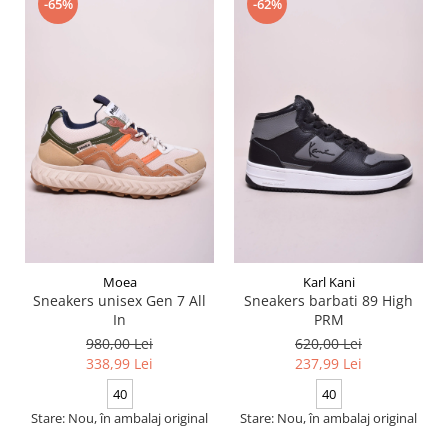
-65%
-62%
Moea
Karl Kani
Sneakers unisex Gen 7 All
Sneakers barbati 89 High
In
PRM
980,00 Lei
620,00 Lei
338,99 Lei
237,99 Lei
40
40
Stare: Nou, în ambalaj original
Stare: Nou, în ambalaj original