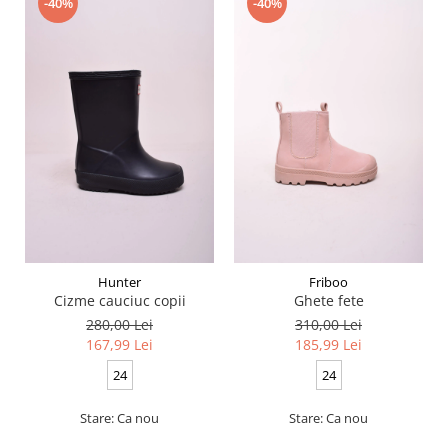
-40%
-40%
Hunter
Friboo
Cizme cauciuc copii
Ghete fete
280,00 Lei
310,00 Lei
167,99 Lei
185,99 Lei
24
24
Stare: Ca nou
Stare: Ca nou