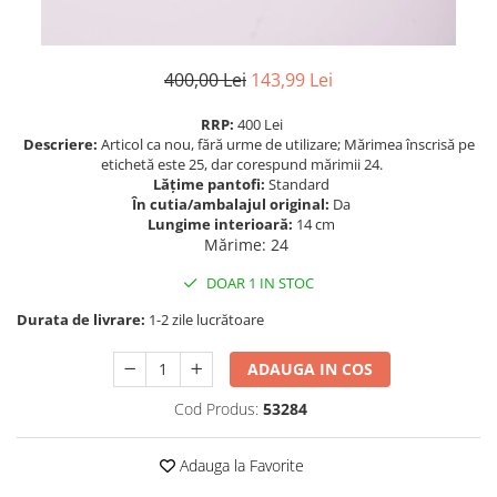
400,00 Lei
143,99 Lei
RRP:
400 Lei
Descriere:
Articol ca nou, fără urme de utilizare; Mărimea înscrisă pe
etichetă este 25, dar corespund mărimii 24.
Lățime pantofi:
Standard
În cutia/ambalajul original:
Da
Lungime interioară:
14 cm
Mărime
:
24
DOAR 1 IN STOC
Durata de livrare:
1-2 zile lucrătoare
ADAUGA IN COS
Cod Produs:
53284
Adauga la Favorite