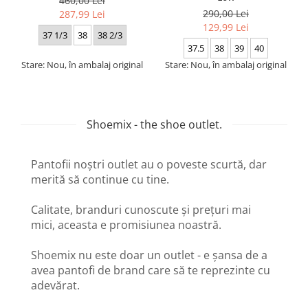
460,00 Lei
290,00 Lei
287,99 Lei
129,99 Lei
37 1/3
38
38 2/3
37.5
38
39
40
Stare: Nou, în ambalaj original
Stare: Nou, în ambalaj original
Shoemix - the shoe outlet.
Pantofii noștri outlet au o poveste scurtă, dar
merită să continue cu tine.
Calitate, branduri cunoscute și prețuri mai
mici, aceasta e promisiunea noastră.
Shoemix nu este doar un outlet - e șansa de a
avea pantofi de brand care să te reprezinte cu
adevărat.