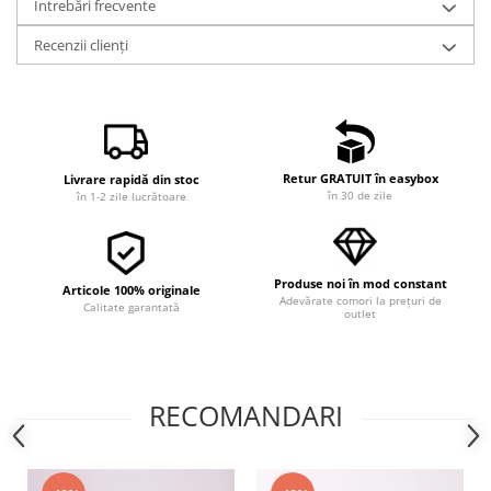
Întrebări frecvente
Recenzii clienți
Retur GRATUIT în easybox
Livrare rapidă din stoc
în 30 de zile
în 1-2 zile lucrătoare
Produse noi în mod constant
Articole 100% originale
Adevărate comori la prețuri de
Calitate garantată
outlet
RECOMANDARI