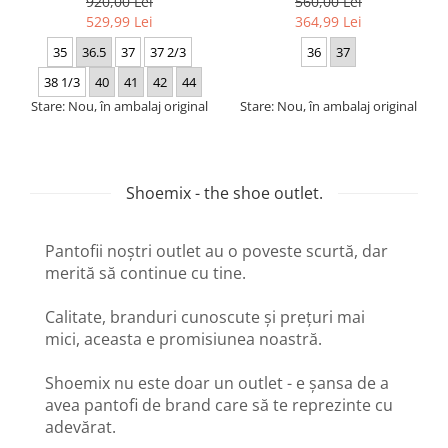
920,00 Lei
560,00 Lei
529,99 Lei
364,99 Lei
35
36.5
37
37 2/3
36
37
38 1/3
40
41
42
44
Stare: Nou, în ambalaj original
Stare: Nou, în ambalaj original
Shoemix - the shoe outlet.
Pantofii noștri outlet au o poveste scurtă, dar
merită să continue cu tine.
Calitate, branduri cunoscute și prețuri mai
mici, aceasta e promisiunea noastră.
Shoemix nu este doar un outlet - e șansa de a
avea pantofi de brand care să te reprezinte cu
adevărat.