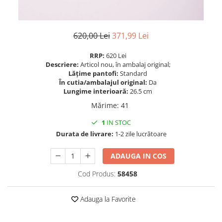
620,00 Lei
371,99 Lei
RRP:
620 Lei
Descriere:
Articol nou, în ambalaj original;
Lățime pantofi:
Standard
În cutia/ambalajul original:
Da
Lungime interioară:
26.5 cm
Mărime
:
41
1
IN STOC
Durata de livrare:
1-2 zile lucrătoare
ADAUGA IN COS
Cod Produs:
58458
Adauga la Favorite