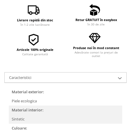
Retur GRATUIT în easybox
Livrare rapidă din stoc
în 30 de zile
în 1-2 zile lucrătoare
Produse noi în mod constant
Articole 100% originale
Adevărate comori la prețuri de
Calitate garantată
outlet
Caracteristici
Material exterior:
Piele ecologica
Material interior:
Sintetic
Culoare: