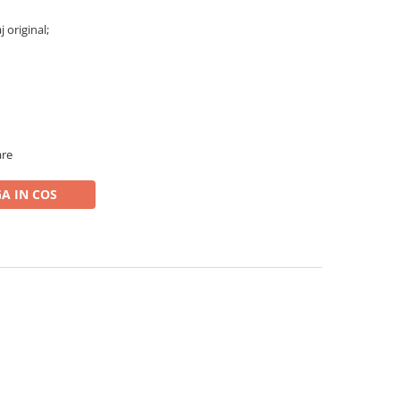
j original;
are
A IN COS