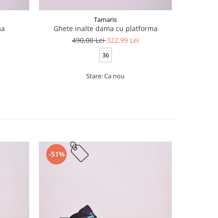
Tamaris
ma
Ghete inalte dama cu platforma
490,00 Lei
322,99 Lei
7
36
Stare: Ca nou
Stare
-51%