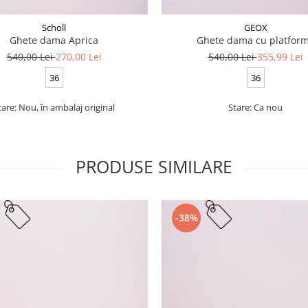
Scholl
GEOX
Ghete dama Aprica
Ghete dama cu platfor
540,00 Lei
270,00 Lei
540,00 Lei
355,99 Lei
36
36
tare: Nou, în ambalaj original
Stare: Ca nou
PRODUSE SIMILARE
-38%