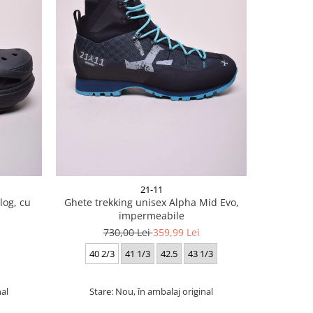
-36%
21-11
og, cu
Ghete trekking unisex Alpha Mid Evo,
Pantofi 
impermeabile
4
730,00 Lei
359,99 Lei
35 2/3
3
40 2/3
41 1/3
42.5
43 1/3
nal
Stare: Nou, în ambalaj original
Star