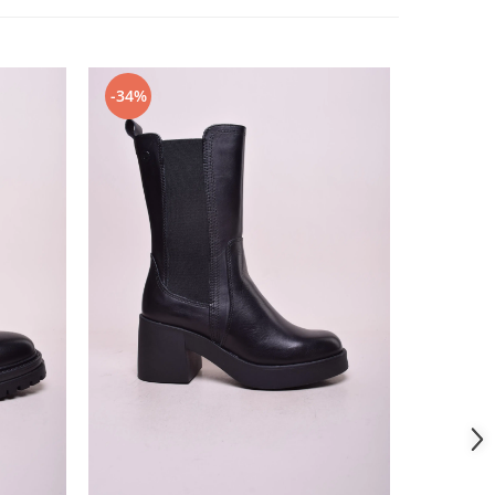
-34%
-23%