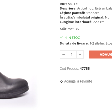
RRP:
560 Lei
Descriere:
Articol nou, fără ambala
Lățime pantofi:
Standard
În cutia/ambalajul original:
Nu
Lungime interioară:
22.5 cm
Mărime
:
36
1
IN STOC
Durata de livrare:
1-2 zile lucrăto
ADAUG
Cod Produs:
47755
Adauga la Favorite