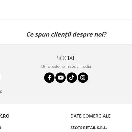
Ce spun clienții despre noi?
SOCIAL
Urmareste-ne in social media
te
X.RO
DATE COMERCIALE
i
SZOTS RETAIL S.R.L.