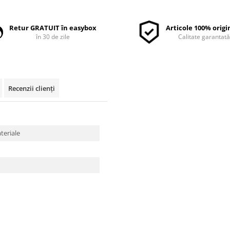
Retur GRATUIT în easybox
Articole 100% origi
în 30 de zile
Calitate garantat
Recenzii clienți
ateriale