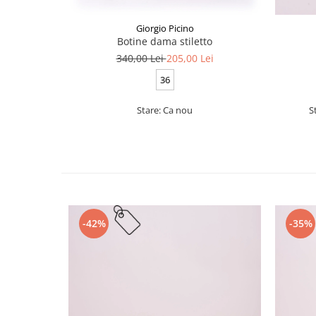
Giorgio Picino
Botine dama stiletto
340,00 Lei
205,00 Lei
36
Stare: Ca nou
S
-42%
-35%