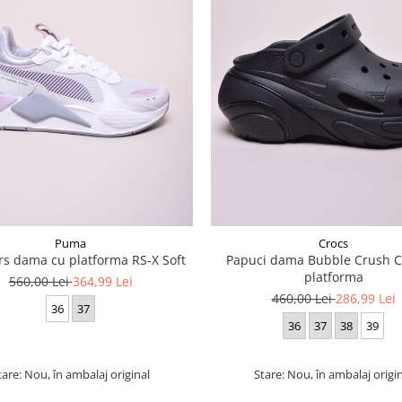
Puma
Crocs
s dama cu platforma RS-X Soft
Papuci dama Bubble Crush Cl
platforma
560,00 Lei
364,99 Lei
460,00 Lei
286,99 Lei
36
37
36
37
38
39
tare: Nou, în ambalaj original
Stare: Nou, în ambalaj origi