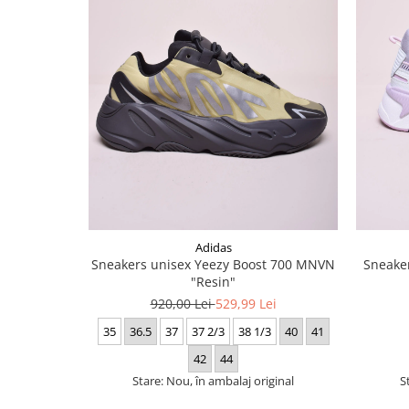
Adidas
Sneakers unisex Yeezy Boost 700 MNVN
Sneaker
"Resin"
920,00 Lei
529,99 Lei
35
36.5
37
37 2/3
38 1/3
40
41
42
44
Stare: Nou, în ambalaj original
S