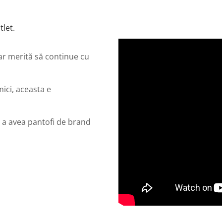
let.
dar merită să continue cu
mici, aceasta e
 a avea pantofi de brand