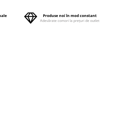
nale
Produse noi în mod constant
ă
Adevărate comori la prețuri de outlet