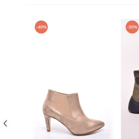
-40%
-50%