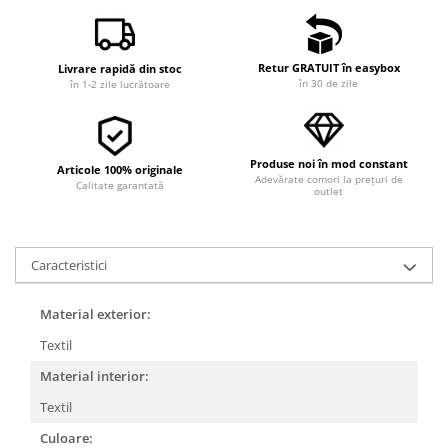
Retur GRATUIT în easybox
Livrare rapidă din stoc
în 30 de zile
în 1-2 zile lucrătoare
Produse noi în mod constant
Articole 100% originale
Adevărate comori la prețuri de
Calitate garantată
outlet
Caracteristici
Material exterior:
Textil
Material interior:
Textil
Culoare: