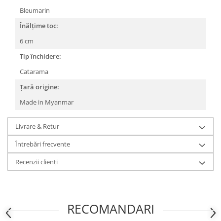
Bleumarin
Înălțime toc:
6 cm
Tip închidere:
Catarama
Țară origine:
Made in Myanmar
Livrare & Retur
Întrebări frecvente
Recenzii clienți
RECOMANDARI