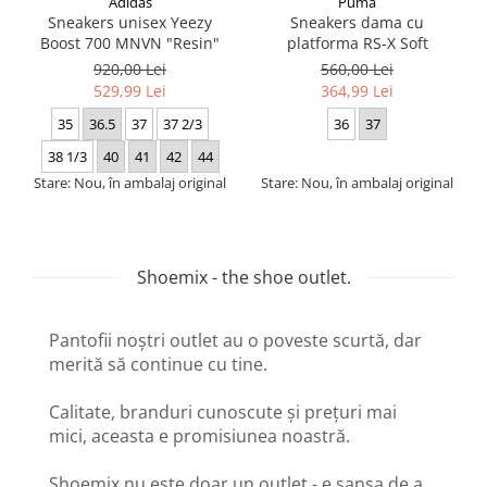
Adidas
Puma
Sneakers unisex Yeezy
Sneakers dama cu
Boost 700 MNVN "Resin"
platforma RS-X Soft
920,00 Lei
560,00 Lei
529,99 Lei
364,99 Lei
35
36.5
37
37 2/3
36
37
38 1/3
40
41
42
44
Stare: Nou, în ambalaj original
Stare: Nou, în ambalaj original
Shoemix - the shoe outlet.
Pantofii noștri outlet au o poveste scurtă, dar
merită să continue cu tine.
Calitate, branduri cunoscute și prețuri mai
mici, aceasta e promisiunea noastră.
Shoemix nu este doar un outlet - e șansa de a