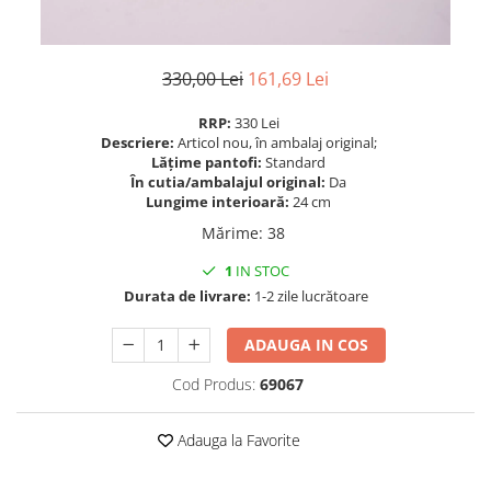
330,00 Lei
161,69 Lei
RRP:
330 Lei
Descriere:
Articol nou, în ambalaj original;
Lățime pantofi:
Standard
În cutia/ambalajul original:
Da
Lungime interioară:
24 cm
Mărime
:
38
1
IN STOC
Durata de livrare:
1-2 zile lucrătoare
ADAUGA IN COS
Cod Produs:
69067
Adauga la Favorite