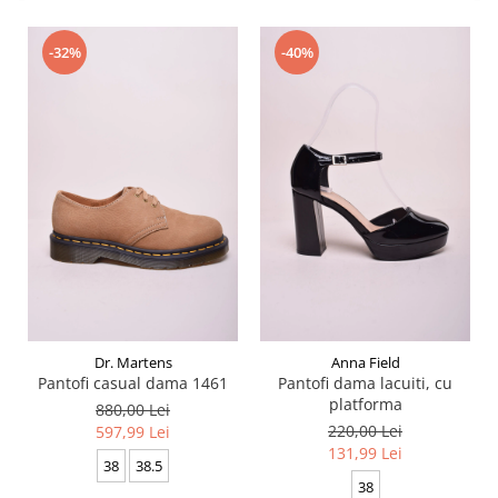
-32%
-40%
Dr. Martens
Anna Field
Pantofi casual dama 1461
Pantofi dama lacuiti, cu
platforma
880,00 Lei
220,00 Lei
597,99 Lei
131,99 Lei
38
38.5
38