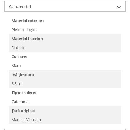
Caracteristici
Material exterior:
Piele ecologica
Material interior:
Sintetic
Culoare:
Maro
Înălțime toc:
6.5 cm
Tip închidere:
Catarama
Țară origine:
Made in Vietnam