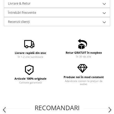
Livrare & Retur
Întrebări frecvente
Recenzii clienți
Retur GRATUIT în easybox
Livrare rapidă din stoc
în 30 de zile
în 1-2 zile lucrătoare
Produse noi în mod constant
Articole 100% originale
Adevărate comori la prețuri de
Calitate garantată
outlet
RECOMANDARI