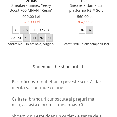
Adidas
Puma
Sneakers unisex Yeezy
Sneakers dama cu
Boost 700 MNVN "Resin"
platforma RS-X Soft
920,00 Lei
560,00 Lei
529,99 Lei
364,99 Lei
35
36.5
37
37 2/3
36
37
38 1/3
40
41
42
44
Stare: Nou, în ambalaj original
Stare: Nou, în ambalaj original
Shoemix - the shoe outlet.
Pantofii noștri outlet au o poveste scurtă, dar
merită să continue cu tine.
Calitate, branduri cunoscute și prețuri mai
mici, aceasta e promisiunea noastră.
Shoemix nu este doar un outlet - e șansa de a