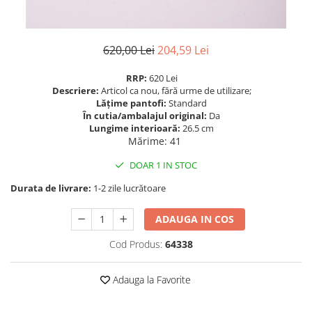
620,00 Lei
204,59 Lei
RRP:
620 Lei
Descriere:
Articol ca nou, fără urme de utilizare;
Lățime pantofi:
Standard
În cutia/ambalajul original:
Da
Lungime interioară:
26.5 cm
Mărime
:
41
DOAR 1 IN STOC
Durata de livrare:
1-2 zile lucrătoare
ADAUGA IN COS
Cod Produs:
64338
Adauga la Favorite