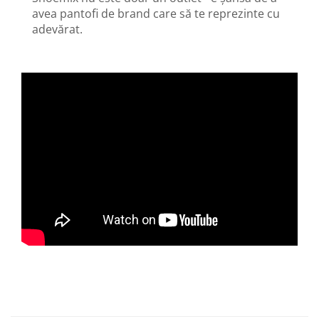
avea pantofi de brand care să te reprezinte cu
adevărat.