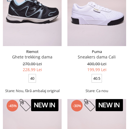
Riemot
Puma
Ghete trekking dama
Sneakers dama Cali
270,00 Lei
400,00 Lei
228,99 Lei
199,99 Lei
40
40.5
Stare: Nou, fără ambalaj original
Stare: Ca nou
-45%
-30%