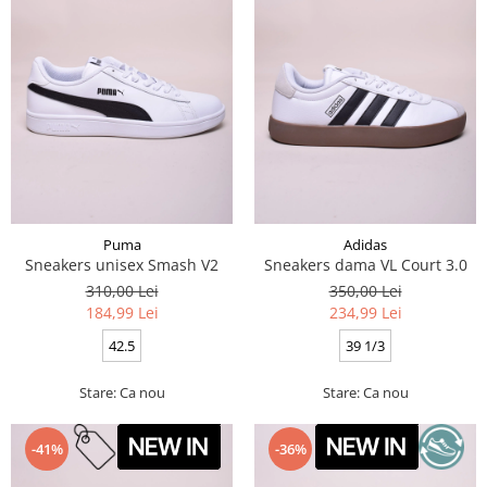
Puma
Adidas
Sneakers unisex Smash V2
Sneakers dama VL Court 3.0
310,00 Lei
350,00 Lei
184,99 Lei
234,99 Lei
42.5
39 1/3
Stare: Ca nou
Stare: Ca nou
-41%
-36%