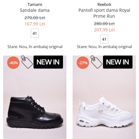
Tamaris
Reebok
Sandale dama
Pantofi sport dama Royal
Prime Run
270,00 Lei
280,00 Lei
167,99 Lei
207,99 Lei
41
41
Stare: Nou, în ambalaj original
Stare: Nou, în ambalaj original
-40%
-27%