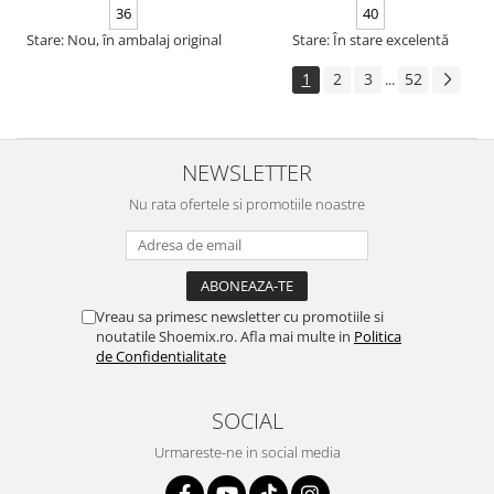
36
40
Stare: Nou, în ambalaj original
Stare: În stare excelentă
1
2
3
52
...
NEWSLETTER
Nu rata ofertele si promotiile noastre
Vreau sa primesc newsletter cu promotiile si
noutatile Shoemix.ro. Afla mai multe in
Politica
de Confidentialitate
SOCIAL
Urmareste-ne in social media