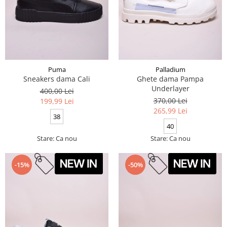
Puma
Palladium
Sneakers dama Cali
Ghete dama Pampa
Underlayer
400,00 Lei
370,00 Lei
199,99 Lei
265,99 Lei
38
40
Stare: Ca nou
Stare: Ca nou
-15%
-50%