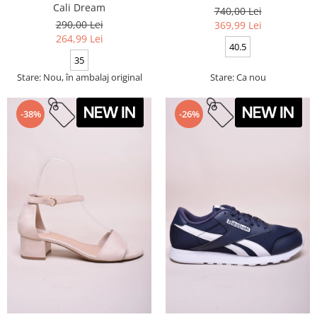
Cali Dream
740,00 Lei
290,00 Lei
369,99 Lei
264,99 Lei
40.5
35
Stare: Nou, în ambalaj original
Stare: Ca nou
-38%
-26%