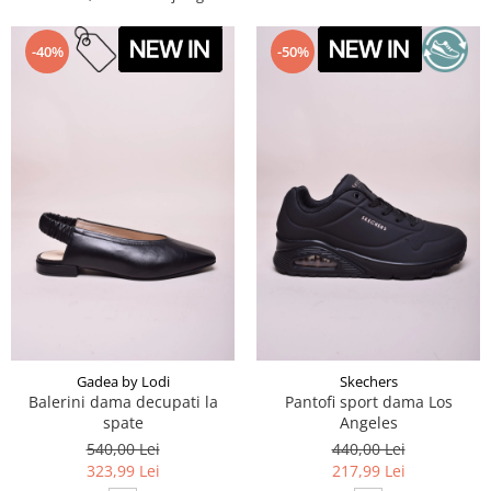
-40%
-50%
Gadea by Lodi
Skechers
Balerini dama decupati la
Pantofi sport dama Los
spate
Angeles
540,00 Lei
440,00 Lei
323,99 Lei
217,99 Lei