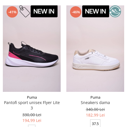
-41%
-46%
Puma
Puma
Pantofi sport unisex Flyer Lite
Sneakers dama
3
340,00 Lei
330,00 Lei
182,99 Lei
194,99 Lei
37.5