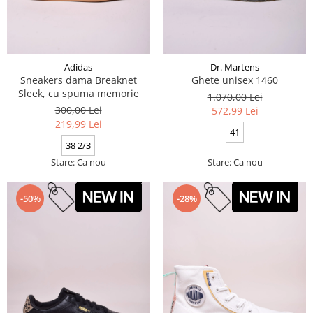
Adidas
Dr. Martens
Sneakers dama Breaknet
Ghete unisex 1460
Sleek, cu spuma memorie
1.070,00 Lei
300,00 Lei
572,99 Lei
219,99 Lei
41
38 2/3
Stare: Ca nou
Stare: Ca nou
-50%
-28%