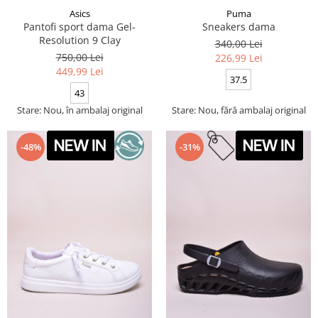
Asics
Puma
Pantofi sport dama Gel-
Sneakers dama
Resolution 9 Clay
340,00 Lei
750,00 Lei
226,99 Lei
449,99 Lei
37.5
43
Stare: Nou, în ambalaj original
Stare: Nou, fără ambalaj original
-48%
-31%