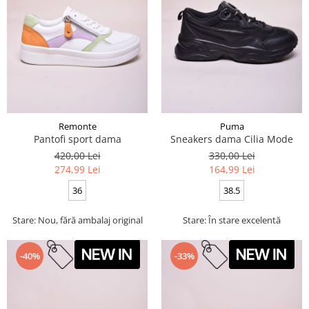
Remonte
Puma
Pantofi sport dama
Sneakers dama Cilia Mode
420,00 Lei
330,00 Lei
274,99 Lei
164,99 Lei
36
38.5
Stare: Nou, fără ambalaj original
Stare: În stare excelentă
-40%
-33%