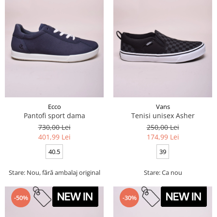
Ecco
Vans
Pantofi sport dama
Tenisi unisex Asher
730,00 Lei
250,00 Lei
401,99 Lei
174,99 Lei
40.5
39
Stare: Nou, fără ambalaj original
Stare: Ca nou
-50%
-30%