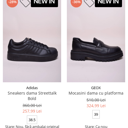
-28%
-36%
Adidas
GEOX
Sneakers dama Streettalk
Mocasini dama cu platforma
Bold
510,00 Lei
360,00 Lei
324,99 Lei
257,99 Lei
39
38.5
Stare: Nou, fără ambalaj original
Stare: Ca nou