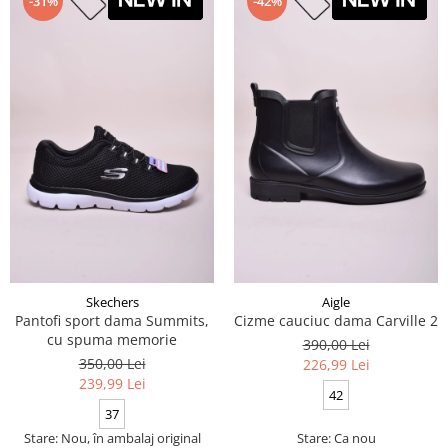
-31%
-42%
Skechers
Aigle
Pantofi sport dama Summits,
Cizme cauciuc dama Carville 2
cu spuma memorie
390,00 Lei
350,00 Lei
226,99 Lei
239,99 Lei
42
37
Stare: Nou, în ambalaj original
Stare: Ca nou