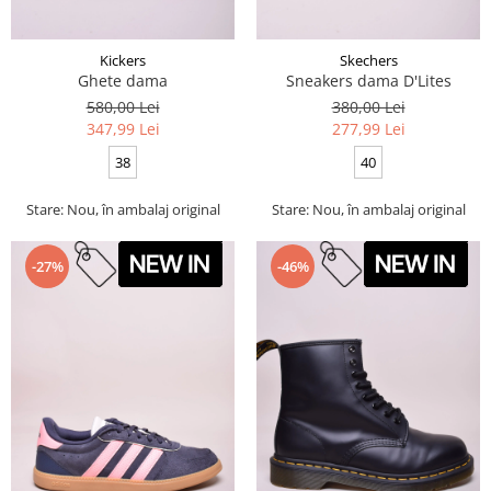
Kickers
Skechers
Ghete dama
Sneakers dama D'Lites
580,00 Lei
380,00 Lei
347,99 Lei
277,99 Lei
38
40
Stare: Nou, în ambalaj original
Stare: Nou, în ambalaj original
-27%
-46%