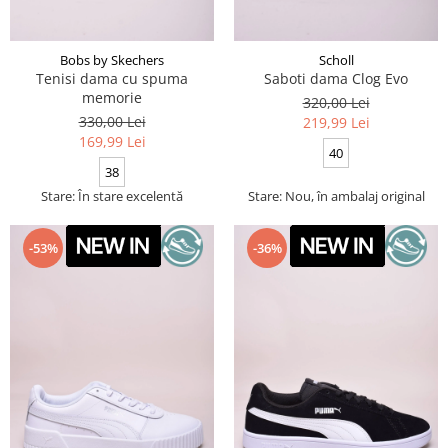
Bobs by Skechers
Scholl
Tenisi dama cu spuma
Saboti dama Clog Evo
memorie
320,00 Lei
330,00 Lei
219,99 Lei
169,99 Lei
40
38
Stare: În stare excelentă
Stare: Nou, în ambalaj original
-53%
-36%