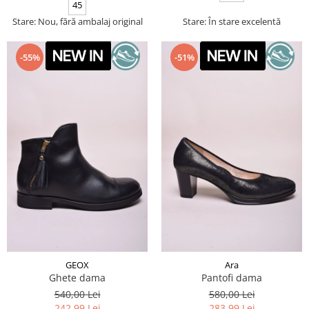
45
Stare: Nou, fără ambalaj original
Stare: În stare excelentă
-55%
-51%
GEOX
Ara
Ghete dama
Pantofi dama
540,00 Lei
580,00 Lei
242,99 Lei
283,99 Lei