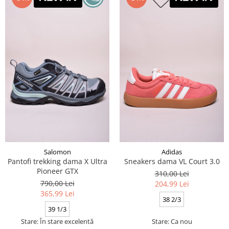
Salomon
Adidas
Pantofi trekking dama X Ultra
Sneakers dama VL Court 3.0
Pioneer GTX
310,00 Lei
790,00 Lei
204,99 Lei
365,99 Lei
38 2/3
39 1/3
Stare: În stare excelentă
Stare: Ca nou