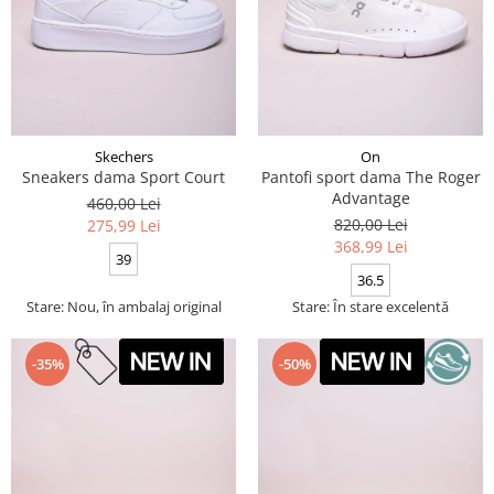
Skechers
On
Sneakers dama Sport Court
Pantofi sport dama The Roger
Advantage
460,00 Lei
820,00 Lei
275,99 Lei
368,99 Lei
39
36.5
Stare: Nou, în ambalaj original
Stare: În stare excelentă
-35%
-50%