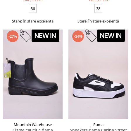
36
38
Stare: În stare excelentă
Stare: În stare excelentă
-27%
-34%
Mountain Warehouse
Puma
Cizme cauciuc dama
Sneakers dama Carina Street