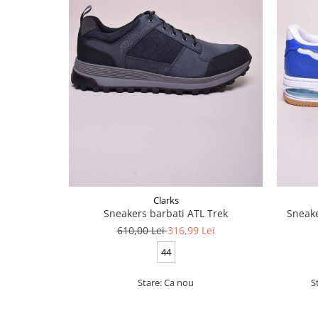
Clarks
Sneakers barbati ATL Trek
Sneake
610,00 Lei
316,99 Lei
44
Stare: Ca nou
S