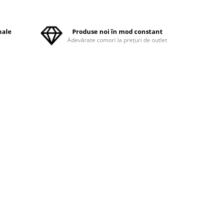
nale
Produse noi în mod constant
ă
Adevărate comori la prețuri de outlet