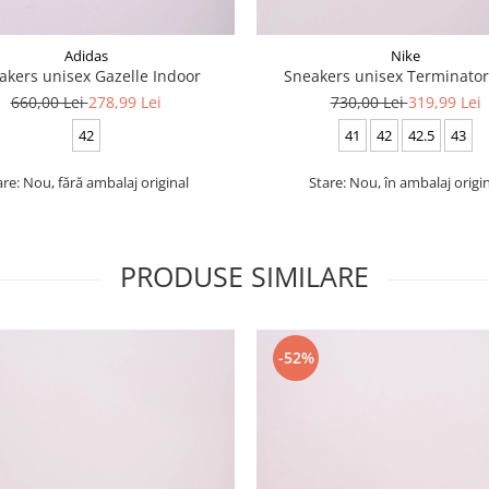
Adidas
Nike
akers unisex Gazelle Indoor
Sneakers unisex Terminator
660,00 Lei
278,99 Lei
730,00 Lei
319,99 Lei
42
41
42
42.5
43
are: Nou, fără ambalaj original
Stare: Nou, în ambalaj origi
PRODUSE SIMILARE
-52%