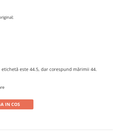
original;
 etichetă este 44.5, dar corespund mărimii 44.
are
A IN COS