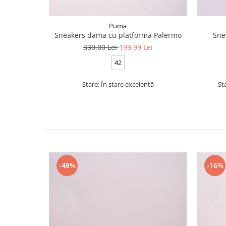
Puma
Sneakers dama cu platforma Palermo
Sne
330,00 Lei
199,99 Lei
42
Stare: În stare excelentă
St
-48%
-16%