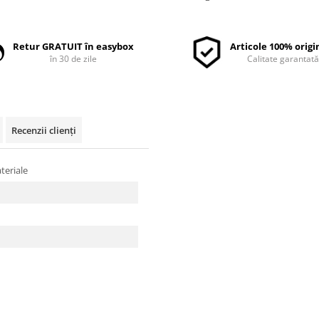
Retur GRATUIT în easybox
Articole 100% origi
în 30 de zile
Calitate garantat
Recenzii clienți
ateriale