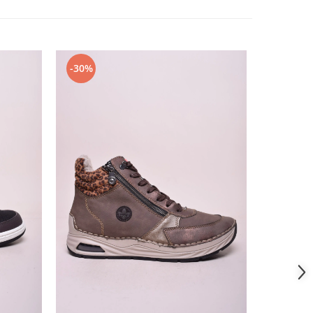
-30%
-40%