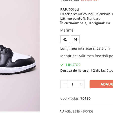
RRP:
700 Lei
Descriere:
Articol nou, în ambalaj 
Lățime pantofi:
Standard
În cutia/ambalajul original:
Da
Mărime
:
42
44
Lungimea interioară
:
28.5 cm
Mențiune
:
Mărimea înscrisă pe
1
IN STOC
Durata de livrare:
1-2 zile lucrăto
ADAUG
Cod Produs:
70150
Adauga la Favorite