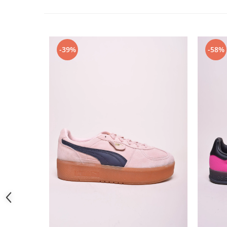
-39%
-58%