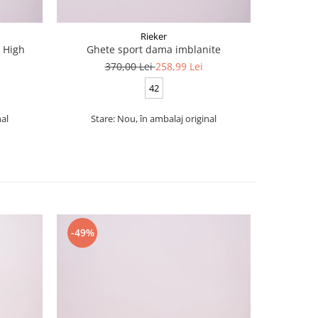
Rieker
 High
Ghete sport dama imblanite
Snea
370,00 Lei
258,99 Lei
4
42
nal
Stare: Nou, în ambalaj original
-49%