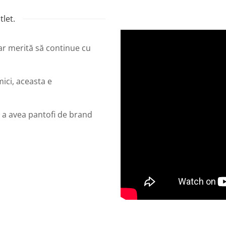
let.
dar merită să continue cu
mici, aceasta e
 a avea pantofi de brand