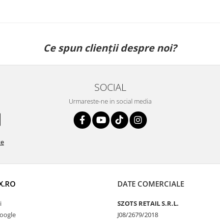
Ce spun clienții despre noi?
SOCIAL
Urmareste-ne in social media
te
X.RO
DATE COMERCIALE
i
SZOTS RETAIL S.R.L.
Google
J08/2679/2018