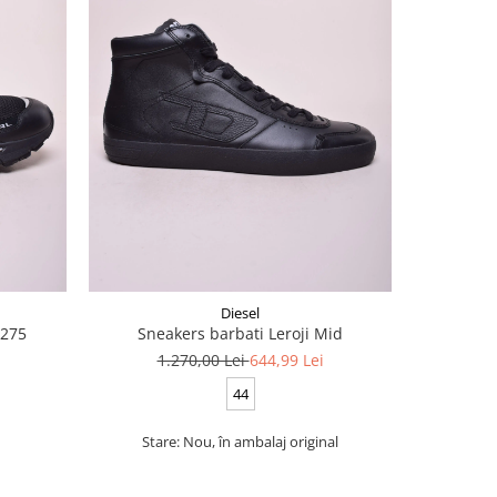
-40%
Diesel
 275
Sneakers barbati Leroji Mid
Sneake
1.270,00 Lei
644,99 Lei
8
44
Stare: Nou, în ambalaj original
Star