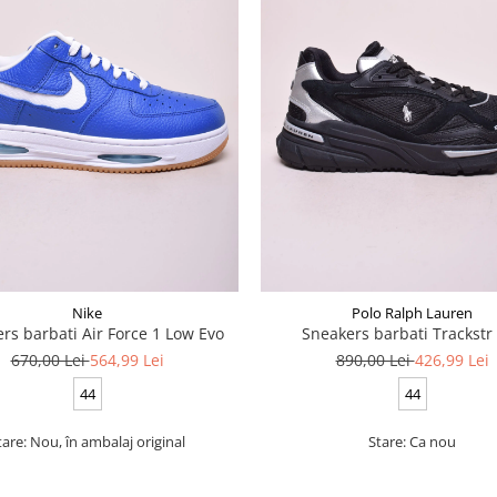
Nike
Polo Ralph Lauren
rs barbati Air Force 1 Low Evo
Sneakers barbati Trackstr
670,00 Lei
564,99 Lei
890,00 Lei
426,99 Lei
44
44
tare: Nou, în ambalaj original
Stare: Ca nou