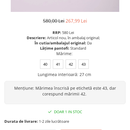
580,00 Lei
267,99 Lei
RRP:
580 Lei
Descriere:
Articol nou, în ambalaj original;
În cutia/ambalajul original:
Da
Lățime pantofi:
Standard
Mărime
:
40
41
42
43
Lungimea interioară
:
27 cm
Mențiune
:
Mărimea înscrisă pe etichetă este 43, dar
corespund mărimii 42.
DOAR 1 IN STOC
Durata de livrare:
1-2 zile lucrătoare