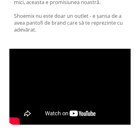
mici, aceasta e promisiunea noastră.
Shoemix nu este doar un outlet - e șansa de a
avea pantofi de brand care să te reprezinte cu
adevărat.