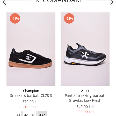
-41%
-53%
Champion
21-11
Sneakers barbati CL78 S
Pantofi trekking barbati
Gravitas Low Fresh
370,00 Lei
640,00 Lei
219,99 Lei
299,99 Lei
41
42
43
43.5