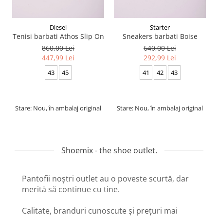
Diesel
Starter
Tenisi barbati Athos Slip On
Sneakers barbati Boise
860,00 Lei
640,00 Lei
447,99 Lei
292,99 Lei
43
45
41
42
43
Stare: Nou, în ambalaj original
Stare: Nou, în ambalaj original
Shoemix - the shoe outlet.
Pantofii noștri outlet au o poveste scurtă, dar
merită să continue cu tine.
Calitate, branduri cunoscute și prețuri mai