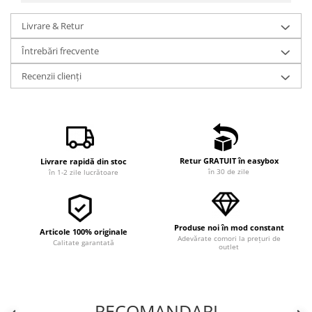
Livrare & Retur
Întrebări frecvente
Recenzii clienți
Retur GRATUIT în easybox
Livrare rapidă din stoc
în 30 de zile
în 1-2 zile lucrătoare
Produse noi în mod constant
Articole 100% originale
Adevărate comori la prețuri de
Calitate garantată
outlet
RECOMANDARI