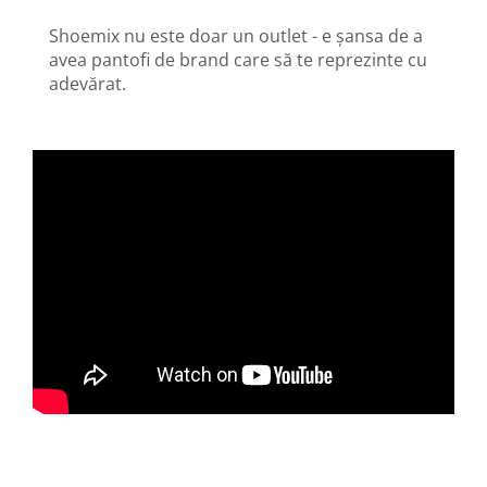
Shoemix nu este doar un outlet - e șansa de a
avea pantofi de brand care să te reprezinte cu
adevărat.