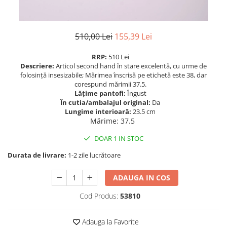
510,00 Lei
155,39 Lei
RRP:
510 Lei
Descriere:
Articol second hand în stare excelentă, cu urme de
folosință insesizabile; Mărimea înscrisă pe etichetă este 38, dar
corespund mărimii 37.5.
Lățime pantofi:
Îngust
În cutia/ambalajul original:
Da
Lungime interioară:
23.5 cm
Mărime
:
37.5
DOAR 1 IN STOC
Durata de livrare:
1-2 zile lucrătoare
ADAUGA IN COS
Cod Produs:
53810
Adauga la Favorite