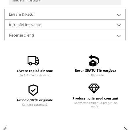
Made in Portugal
Livrare & Retur
Întrebări frecvente
Recenzii clienți
Retur GRATUIT în easybox
Livrare rapidă din stoc
în 30 de zile
în 1-2 zile lucrătoare
Produse noi în mod constant
Articole 100% originale
Adevărate comori la prețuri de
Calitate garantată
outlet