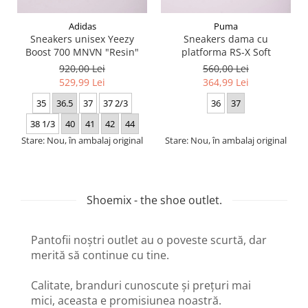
Adidas
Puma
Sneakers unisex Yeezy
Sneakers dama cu
Boost 700 MNVN "Resin"
platforma RS-X Soft
920,00 Lei
560,00 Lei
529,99 Lei
364,99 Lei
35
36.5
37
37 2/3
36
37
38 1/3
40
41
42
44
Stare: Nou, în ambalaj original
Stare: Nou, în ambalaj original
Shoemix - the shoe outlet.
Pantofii noștri outlet au o poveste scurtă, dar
merită să continue cu tine.
Calitate, branduri cunoscute și prețuri mai
mici, aceasta e promisiunea noastră.