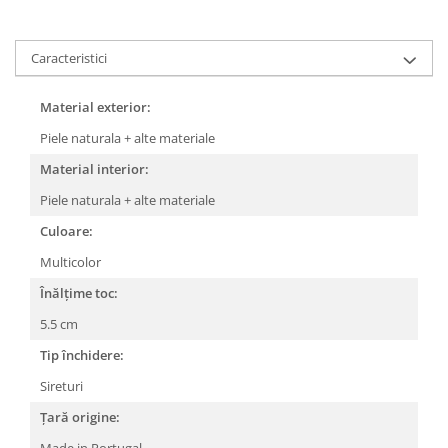
Caracteristici
Material exterior:
Piele naturala + alte materiale
Material interior:
Piele naturala + alte materiale
Culoare:
Multicolor
Înălțime toc:
5.5 cm
Tip închidere:
Sireturi
Țară origine: