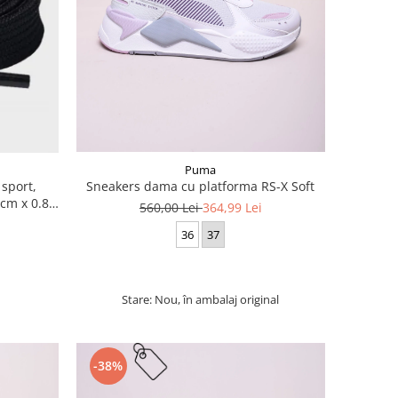
Puma
 sport,
Sneakers dama cu platforma RS-X Soft
cm x 0.8
560,00 Lei
364,99 Lei
36
37
Stare: Nou, în ambalaj original
-38%