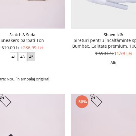
Scotch & Soda
Shoemix®
Sneakers barbati Ton
Șireturi pentru încălțăminte sp
Bumbac, Calitate premium, 100
610,00 Lei
286,99 Lei
cm
19,90 Lei
11,99 Lei
41
43
45
Alb
are: Nou, în ambalaj original
-36%