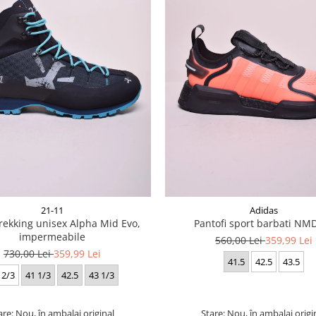
21-11
Adidas
rekking unisex Alpha Mid Evo,
Pantofi sport barbati NM
impermeabile
560,00 Lei
359,99 Lei
730,00 Lei
359,99 Lei
41.5
42.5
43.5
 2/3
41 1/3
42.5
43 1/3
are: Nou, în ambalaj original
Stare: Nou, în ambalaj origi