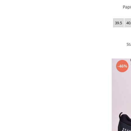
Pap
39.5
40
St
-46%