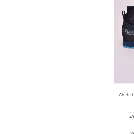
Ghete t
40
St