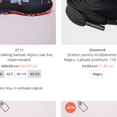
21-11
Shoemix®
trekking barbati Alpha Low Evo,
Șireturi pentru încălțăminte
impermeabili
Negru, Calitate premium, 110 
cm
680,00 Lei
364,99 Lei
19,90 Lei
11,99 Lei
42
42.5
43 1/3
43 2/3
Negru
are: Nou, în ambalaj original
-41%