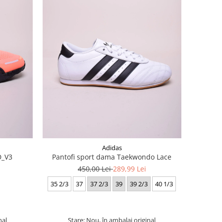
Adidas
D_V3
Pantofi sport dama Taekwondo Lace
450,00 Lei
289,99 Lei
35 2/3
37
37 2/3
39
39 2/3
40 1/3
nal
Stare: Nou, în ambalaj original