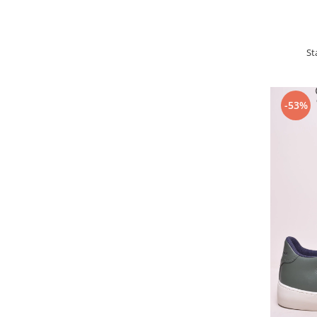
St
-53%