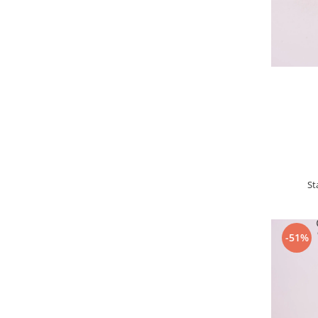
St
-51%