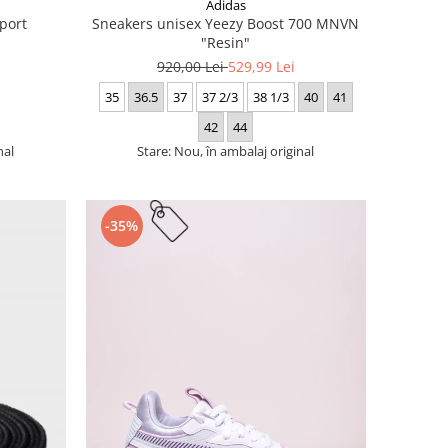
Adidas
port
Sneakers unisex Yeezy Boost 700 MNVN
"Resin"
920,00 Lei
529,99 Lei
35
36.5
37
37 2/3
38 1/3
40
41
42
44
nal
Stare: Nou, în ambalaj original
-35%