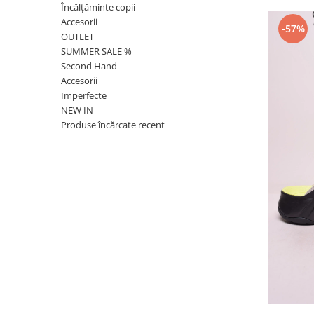
Încălțăminte copii
Accesorii
-57%
OUTLET
SUMMER SALE %
Second Hand
Accesorii
Imperfecte
NEW IN
Produse încărcate recent