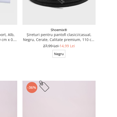
Shoemix®
ort, Alb,
Șireturi pentru pantofi clasici/casual,
 cm x 0.8
Negru, Cerate, Calitate premium, 110 cm
x 0.3 cm
27,99 Lei
14,99 Lei
Negru
-36%