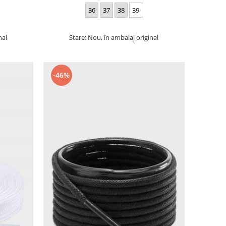
36
37
38
39
nal
Stare: Nou, în ambalaj original
-46%