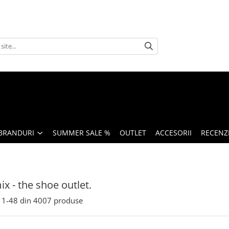
BRANDURI
SUMMER SALE %
OUTLET
ACCESORII
RECENZI
x - the shoe outlet.
1-
48
din
4007
produse