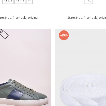
42 2/3
43 1/3
44
41.5
are: Nou, în ambalaj original
Stare: Nou, în ambalaj origi
-40%