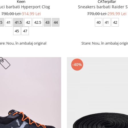
Keen
CATerpillar
uci barbati Hyperport Clog
Sneakers barbati Raider S
730,00 Lei
314,99 Lei
770,00 Lei
299,99 Lei
.5
41
41.5
42
42.5
43
44
40
41
42
45
47
are: Nou, în ambalaj original
Stare: Nou, în ambalaj origi
-40%