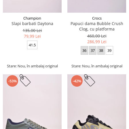
Champion
Crocs
Slapi barbati Daytona
Papuci dama Bubble Crush
Clog, cu platforma
135,00 Lei
460,00 Lei
79,99 Lei
286,99 Lei
41.5
36
37
38
39
Stare: Nou, în ambalaj original
Stare: Nou, în ambalaj original
-53%
-42%