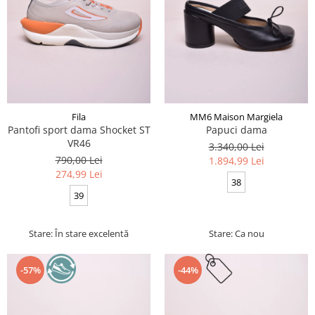
Fila
MM6 Maison Margiela
Pantofi sport dama Shocket ST
Papuci dama
VR46
3.340,00 Lei
790,00 Lei
1.894,99 Lei
274,99 Lei
38
39
Stare: În stare excelentă
Stare: Ca nou
-57%
-44%