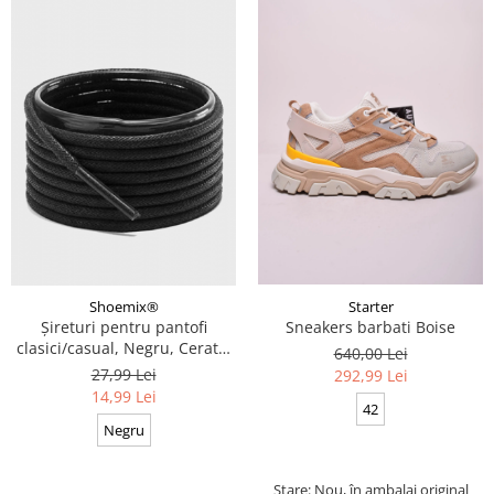
Starter
Shoemix®
Sneakers barbati Boise
Șireturi pentru pantofi
clasici/casual, Negru, Cerate,
640,00 Lei
Calitate premium, 110 cm x
27,99 Lei
292,99 Lei
0.3 cm
14,99 Lei
42
Negru
Stare: Nou, în ambalaj original