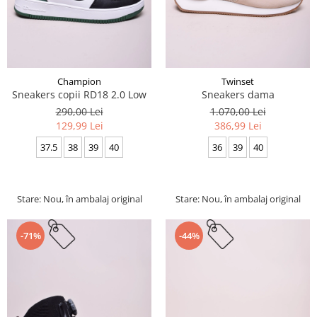
Champion
Twinset
Sneakers copii RD18 2.0 Low
Sneakers dama
290,00 Lei
1.070,00 Lei
129,99 Lei
386,99 Lei
37.5
38
39
40
36
39
40
Stare: Nou, în ambalaj original
Stare: Nou, în ambalaj original
-71%
-44%