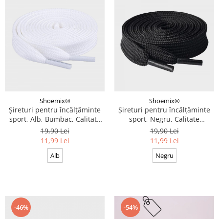
Shoemix®
Shoemix®
Șireturi pentru încălțăminte
Șireturi pentru încălțăminte
sport, Alb, Bumbac, Calitate
sport, Negru, Calitate
premium, 100 cm x 0.8 cm
premium, 110 cm x 0.8 cm
19,90 Lei
19,90 Lei
11,99 Lei
11,99 Lei
Alb
Negru
-46%
-54%