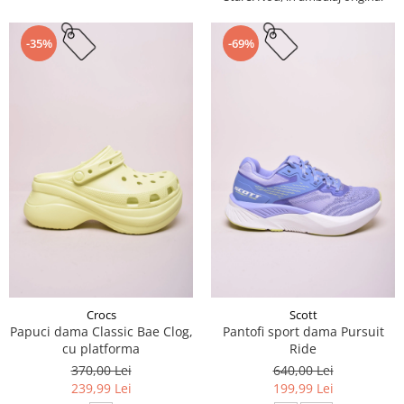
-35%
-69%
Crocs
Scott
Papuci dama Classic Bae Clog,
Pantofi sport dama Pursuit
cu platforma
Ride
370,00 Lei
640,00 Lei
239,99 Lei
199,99 Lei