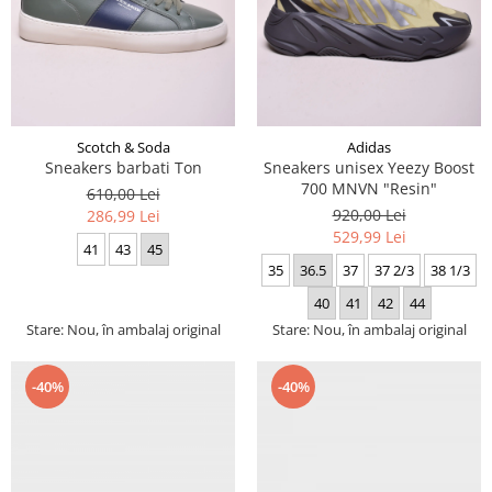
Scotch & Soda
Adidas
Sneakers barbati Ton
Sneakers unisex Yeezy Boost
700 MNVN "Resin"
610,00 Lei
920,00 Lei
286,99 Lei
529,99 Lei
41
43
45
35
36.5
37
37 2/3
38 1/3
40
41
42
44
Stare: Nou, în ambalaj original
Stare: Nou, în ambalaj original
-40%
-40%