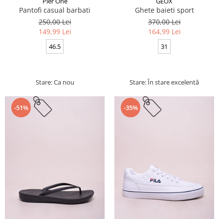
Pier One
GEOX
Pantofi casual barbati
Ghete baieti sport
250,00 Lei
370,00 Lei
149,99 Lei
164,99 Lei
46.5
31
Stare: Ca nou
Stare: În stare excelentă
-51%
-35%