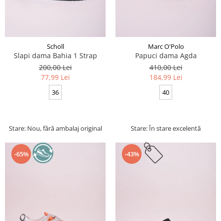
Scholl
Marc O'Polo
Slapi dama Bahia 1 Strap
Papuci dama Agda
200,00 Lei
410,00 Lei
77,99 Lei
184,99 Lei
36
40
Stare: Nou, fără ambalaj original
Stare: În stare excelentă
-65%
-43%