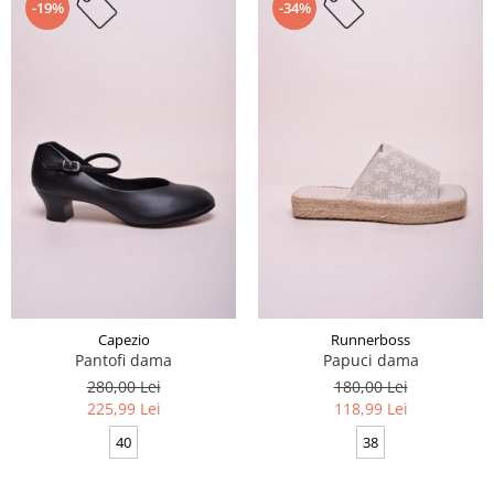
-19%
-34%
Capezio
Runnerboss
Pantofi dama
Papuci dama
280,00 Lei
180,00 Lei
225,99 Lei
118,99 Lei
40
38