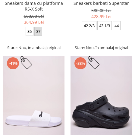
Sneakers dama cu platforma
Sneakers barbati Superstar
RS-X Soft
580,00 Lei
560,00 Lei
428,99 Lei
364,99 Lei
42 2/3
43 1/3
44
36
37
Stare: Nou, în ambalaj original
Stare: Nou, în ambalaj original
-41%
-38%