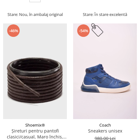
Stare: Nou, în ambalaj original
Stare: În stare excelentă
-46%
-54%
Coach
Shoemix®
Sneakers unisex
Șireturi pentru pantofi
clasici/casual, Maro închis,
980,00 Lei