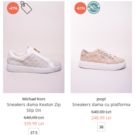
-47%
-61%
Michael Kors
Joop!
Sneakers dama Keaton Zip
Sneakers dama cu platforma
Slip On
640,00 Lei
640,00 Lei
248,99 Lei
339,99 Lei
38
37.5