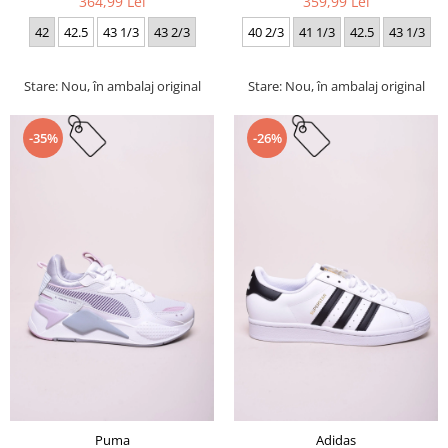
364,99 Lei
359,99 Lei
42
42.5
43 1/3
43 2/3
40 2/3
41 1/3
42.5
43 1/3
Stare: Nou, în ambalaj original
Stare: Nou, în ambalaj original
-35%
-26%
Puma
Adidas