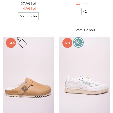
Cerate, Calitate premium, 110
27,99 Lei
446,99 Lei
cm x 0.3 cm
14,99 Lei
42
Maro închis
Stare: Ca nou
-54%
-60%