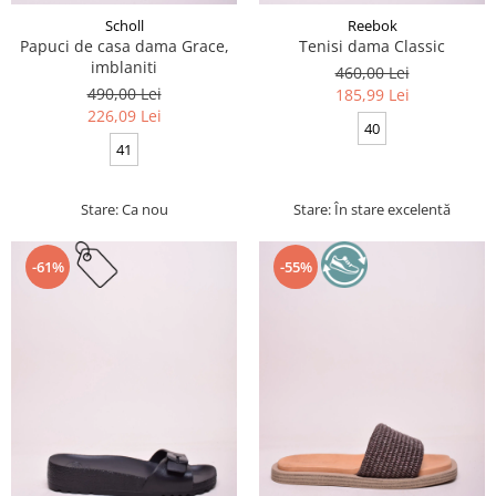
Scholl
Reebok
Papuci de casa dama Grace,
Tenisi dama Classic
imblaniti
460,00 Lei
490,00 Lei
185,99 Lei
226,09 Lei
40
41
Stare: Ca nou
Stare: În stare excelentă
-61%
-55%