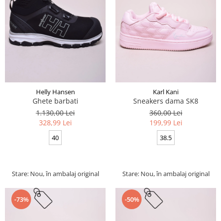
Helly Hansen
Karl Kani
Ghete barbati
Sneakers dama SK8
1.130,00 Lei
360,00 Lei
328,99 Lei
199,99 Lei
40
38.5
Stare: Nou, în ambalaj original
Stare: Nou, în ambalaj original
-73%
-50%