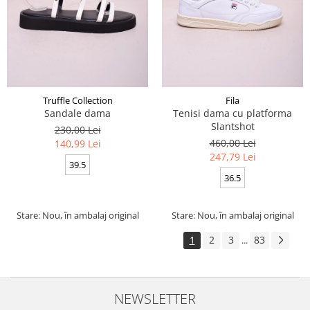
Truffle Collection
Fila
Sandale dama
Tenisi dama cu platforma
Slantshot
230,00 Lei
460,00 Lei
140,99 Lei
247,79 Lei
39.5
36.5
Stare: Nou, în ambalaj original
Stare: Nou, în ambalaj original
1
2
3
83
...
NEWSLETTER