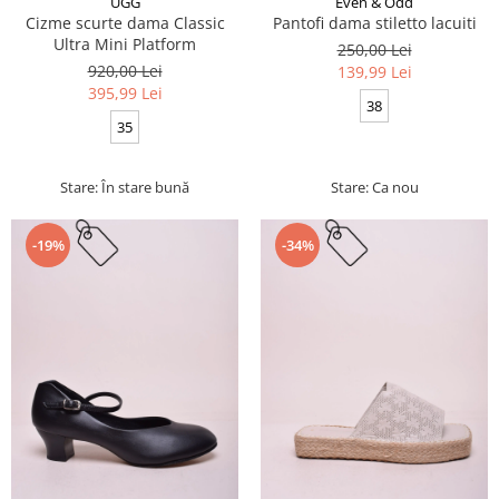
UGG
Even & Odd
Cizme scurte dama Classic
Pantofi dama stiletto lacuiti
Ultra Mini Platform
250,00 Lei
920,00 Lei
139,99 Lei
395,99 Lei
38
35
Stare: În stare bună
Stare: Ca nou
-19%
-34%