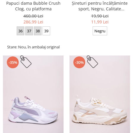
Papuci dama Bubble Crush
Șireturi pentru încălțăminte
Clog, cu platforma
sport, Negru, Calitate
premium, 110 cm x 0.8 cm
460,00 Lei
19,90 Lei
286,99 Lei
11,99 Lei
36
37
38
39
Negru
Stare: Nou, în ambalaj original
-35%
-30%