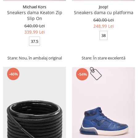
Michael Kors
Joop!
Sneakers dama Keaton Zip
Sneakers dama cu platforma
Slip On
640,00 Lei
640,00 Lei
248,99 Lei
339,99 Lei
38
37.5
Stare: Nou, în ambalaj original
Stare: În stare excelentă
-46%
-54%