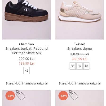
Champion
Twinset
Sneakers barbati Rebound
Sneakers dama
Heritage Skate Mix
1.070,00 Lei
290,00 Lei
386,99 Lei
189,99 Lei
36
39
40
42
Stare: Nou, în ambalaj original
Stare: Nou, în ambalaj original
-35%
-63%