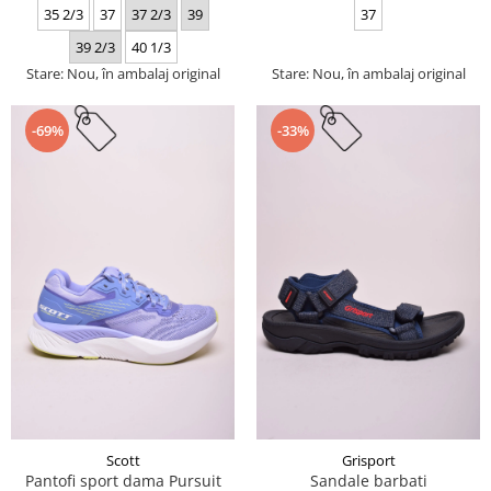
35 2/3
37
37 2/3
39
37
39 2/3
40 1/3
Stare: Nou, în ambalaj original
Stare: Nou, în ambalaj original
-69%
-33%
Scott
Grisport
Pantofi sport dama Pursuit
Sandale barbati