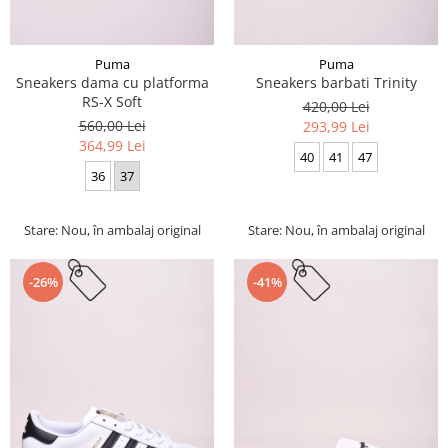
Puma
Puma
Sneakers dama cu platforma
Sneakers barbati Trinity
RS-X Soft
420,00 Lei
560,00 Lei
293,99 Lei
364,99 Lei
40
41
47
36
37
Stare: Nou, în ambalaj original
Stare: Nou, în ambalaj original
-26%
-41%