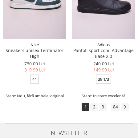
Nike
Adidas
Sneakers unisex Terminator
Pantofi sport copii Advantage
High
Base 2.0
730,00 Lei
240,00 Lei
319,99 Lei
149,99 Lei
44
39 1/3
Stare: Nou, fără ambalaj original
Stare: În stare excelentă
1
2
3
84
...
NEWSLETTER