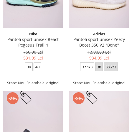
Nike
Adidas
Pantofi sport unisex React
Pantofi sport unisex Yeezy
Pegasus Trail 4
Boost 350 V2 "Bone"
760,00 Lei
1.990,00 Lei
531,99 Lei
934,99 Lei
39
40
37 1/3
38
38 2/3
Stare: Nou, în ambalaj original
Stare: Nou, în ambalaj original
-34%
-64%