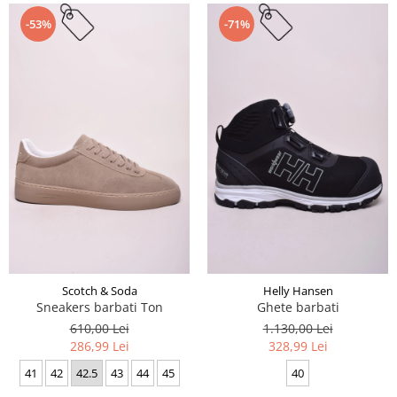
-53%
-71%
Scotch & Soda
Helly Hansen
Sneakers barbati Ton
Ghete barbati
610,00 Lei
1.130,00 Lei
286,99 Lei
328,99 Lei
41
42
42.5
43
44
45
40