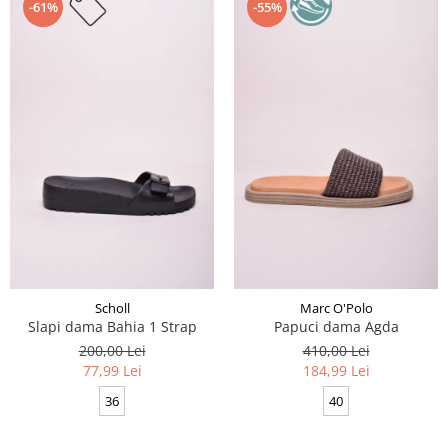
-61%
-55%
Scholl
Marc O'Polo
Slapi dama Bahia 1 Strap
Papuci dama Agda
200,00 Lei
410,00 Lei
77,99 Lei
184,99 Lei
36
40