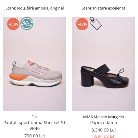
Stare: Nou, fără ambalaj original
Stare: În stare excelentă
-65%
-43%
Fila
MM6 Maison Margiela
Pantofi sport dama Shocket ST
Papuci dama
VR46
3.340,00 Lei
790,00 Lei
1.894,99 Lei