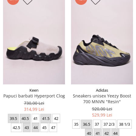
Keen
Adidas
Papuci barbati Hyperport Clog
Sneakers unisex Yeezy Boost
700 MNVN "Resin"
730,00 Lei
920,00 Lei
314,99 Lei
529,99 Lei
39.5
40.5
41
41.5
42
35
36.5
37
37 2/3
38 1/3
42.5
43
44
45
47
40
41
42
44