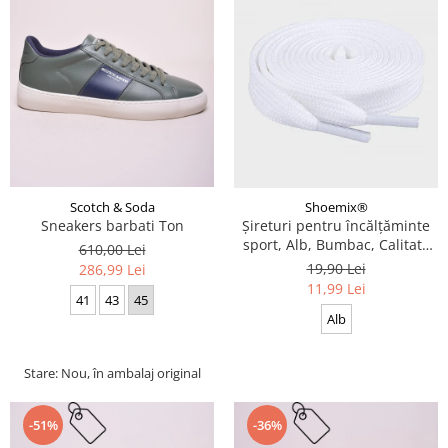
Scotch & Soda
Shoemix®
Sneakers barbati Ton
Șireturi pentru încălțăminte
sport, Alb, Bumbac, Calitate
610,00 Lei
premium, 100 cm x 0.8 cm
19,90 Lei
286,99 Lei
11,99 Lei
41
43
45
Alb
Stare: Nou, în ambalaj original
-51%
-36%