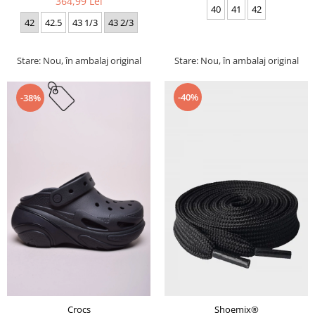
364,99 Lei
40
41
42
42
42.5
43 1/3
43 2/3
Stare: Nou, în ambalaj original
Stare: Nou, în ambalaj original
-40%
-38%
Crocs
Shoemix®