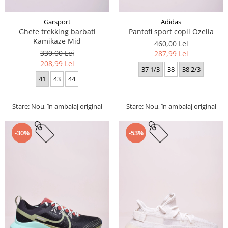
Garsport
Adidas
Ghete trekking barbati
Pantofi sport copii Ozelia
Kamikaze Mid
460,00 Lei
330,00 Lei
287,99 Lei
208,99 Lei
37 1/3
38
38 2/3
41
43
44
Stare: Nou, în ambalaj original
Stare: Nou, în ambalaj original
-30%
-53%