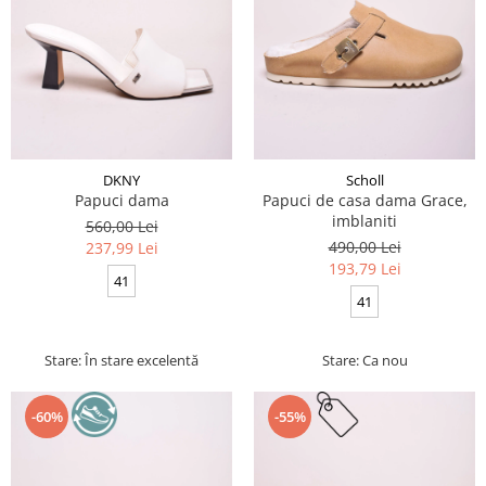
DKNY
Scholl
Papuci dama
Papuci de casa dama Grace,
imblaniti
560,00 Lei
490,00 Lei
237,99 Lei
193,79 Lei
41
41
Stare: În stare excelentă
Stare: Ca nou
-60%
-55%