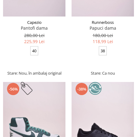
Capezio
Runnerboss
Pantofi dama
Papuci dama
280,00 Lei
180,00 Lei
225,99 Lei
118,99 Lei
40
38
Stare: Nou, în ambalaj original
Stare: Ca nou
-56%
-38%