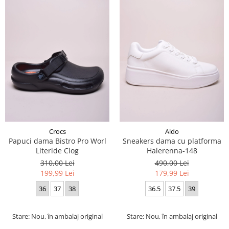
Crocs
Aldo
Papuci dama Bistro Pro Worl
Sneakers dama cu platforma
Literide Clog
Halerenna-148
310,00 Lei
490,00 Lei
199,99 Lei
179,99 Lei
36
37
38
36.5
37.5
39
Stare: Nou, în ambalaj original
Stare: Nou, în ambalaj original