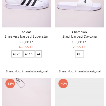
Adidas
Champion
Sneakers barbati Superstar
Slapi barbati Daytona
580,00 Lei
135,00 Lei
428,99 Lei
79,99 Lei
42 2/3
43 1/3
44
41.5
Stare: Nou, în ambalaj original
Stare: Nou, în ambalaj original
-40%
-53%