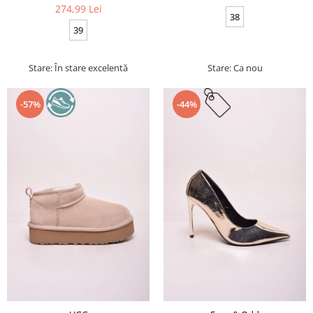
274,99 Lei
38
39
Stare: În stare excelentă
Stare: Ca nou
-57%
-44%