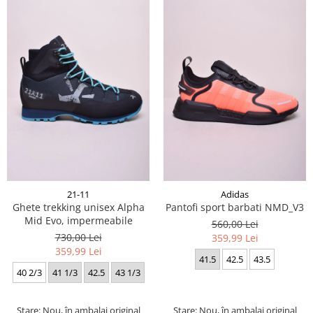
21-11
Adidas
Ghete trekking unisex Alpha
Pantofi sport barbati NMD_V3
Mid Evo, impermeabile
560,00 Lei
730,00 Lei
359,99 Lei
359,99 Lei
41.5
42.5
43.5
40 2/3
41 1/3
42.5
43 1/3
Stare: Nou, în ambalaj original
Stare: Nou, în ambalaj original