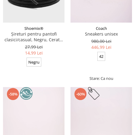
Coach
Shoemix®
Sneakers unisex
Șireturi pentru pantofi
clasici/casual, Negru, Cerate,
980,00 Lei
Calitate premium, 110 cm x
27,99 Lei
446,99 Lei
0.3 cm
14,99 Lei
42
Negru
Stare: Ca nou
-58%
-60%