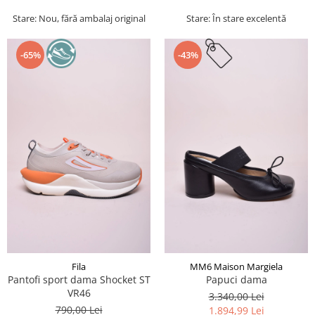
Stare: Nou, fără ambalaj original
Stare: În stare excelentă
-65%
-43%
Fila
MM6 Maison Margiela
Pantofi sport dama Shocket ST
Papuci dama
VR46
3.340,00 Lei
790,00 Lei
1.894,99 Lei