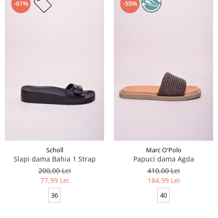
-61%
-55%
Scholl
Marc O'Polo
Slapi dama Bahia 1 Strap
Papuci dama Agda
200,00 Lei
410,00 Lei
77,99 Lei
184,99 Lei
36
40