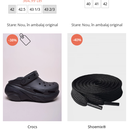
364,99 Lei
40
41
42
42
42.5
43 1/3
43 2/3
Stare: Nou, în ambalaj original
Stare: Nou, în ambalaj original
-40%
-38%
Crocs
Shoemix®