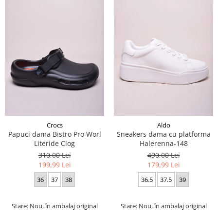
Crocs
Aldo
Papuci dama Bistro Pro Worl
Sneakers dama cu platforma
Literide Clog
Halerenna-148
310,00 Lei
490,00 Lei
199,99 Lei
179,99 Lei
36
37
38
36.5
37.5
39
Stare: Nou, în ambalaj original
Stare: Nou, în ambalaj original