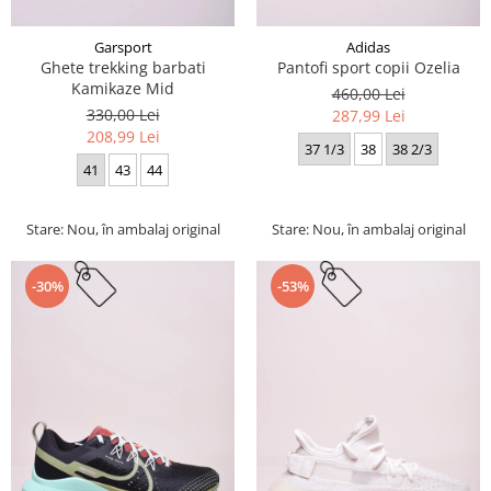
Garsport
Adidas
Ghete trekking barbati
Pantofi sport copii Ozelia
Kamikaze Mid
460,00 Lei
330,00 Lei
287,99 Lei
208,99 Lei
37 1/3
38
38 2/3
41
43
44
Stare: Nou, în ambalaj original
Stare: Nou, în ambalaj original
-30%
-53%