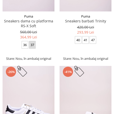
Puma
Puma
Sneakers dama cu platforma
Sneakers barbati Trinity
RS-X Soft
420,00 Lei
560,00 Lei
293,99 Lei
364,99 Lei
40
41
47
36
37
Stare: Nou, în ambalaj original
Stare: Nou, în ambalaj original
-26%
-41%