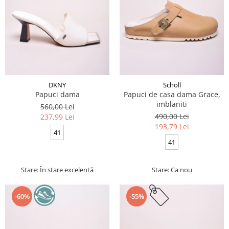
DKNY
Scholl
Papuci dama
Papuci de casa dama Grace,
imblaniti
560,00 Lei
490,00 Lei
237,99 Lei
193,79 Lei
41
41
Stare: În stare excelentă
Stare: Ca nou
-60%
-55%