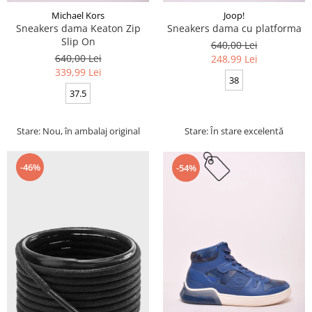
Michael Kors
Joop!
Sneakers dama Keaton Zip
Sneakers dama cu platforma
Slip On
640,00 Lei
640,00 Lei
248,99 Lei
339,99 Lei
38
37.5
Stare: Nou, în ambalaj original
Stare: În stare excelentă
-46%
-54%