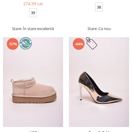
274,99 Lei
38
39
Stare: În stare excelentă
Stare: Ca nou
-57%
-44%