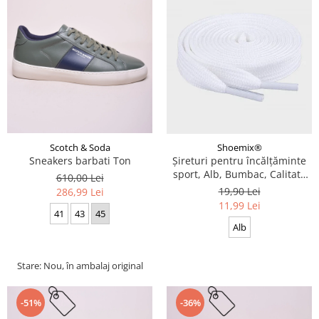
Scotch & Soda
Shoemix®
Sneakers barbati Ton
Șireturi pentru încălțăminte
sport, Alb, Bumbac, Calitate
610,00 Lei
premium, 100 cm x 0.8 cm
19,90 Lei
286,99 Lei
11,99 Lei
41
43
45
Alb
Stare: Nou, în ambalaj original
-51%
-36%