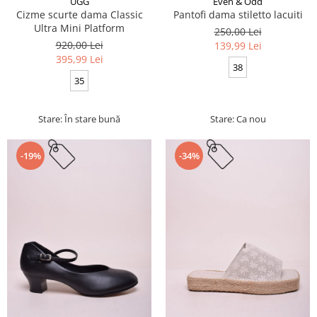
UGG
Even & Odd
Cizme scurte dama Classic
Pantofi dama stiletto lacuiti
Ultra Mini Platform
250,00 Lei
920,00 Lei
139,99 Lei
395,99 Lei
38
35
Stare: În stare bună
Stare: Ca nou
-19%
-34%