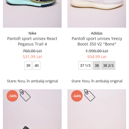
Nike
Adidas
Pantofi sport unisex React
Pantofi sport unisex Yeezy
Pegasus Trail 4
Boost 350 V2 "Bone"
760,00 Lei
1.990,00 Lei
531,99 Lei
934,99 Lei
39
40
37 1/3
38
38 2/3
Stare: Nou, în ambalaj original
Stare: Nou, în ambalaj original
-34%
-64%