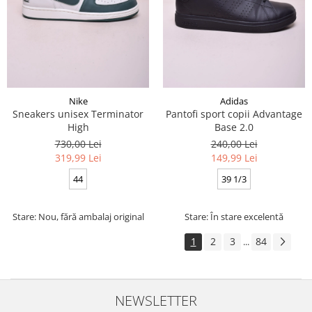
Nike
Adidas
Sneakers unisex Terminator
Pantofi sport copii Advantage
High
Base 2.0
730,00 Lei
240,00 Lei
319,99 Lei
149,99 Lei
44
39 1/3
Stare: Nou, fără ambalaj original
Stare: În stare excelentă
1
2
3
84
...
NEWSLETTER