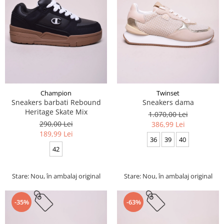
Champion
Twinset
Sneakers barbati Rebound
Sneakers dama
Heritage Skate Mix
1.070,00 Lei
290,00 Lei
386,99 Lei
189,99 Lei
36
39
40
42
Stare: Nou, în ambalaj original
Stare: Nou, în ambalaj original
-35%
-63%