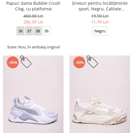
Papuci dama Bubble Crush
Șireturi pentru încălțăminte
Clog, cu platforma
sport, Negru, Calitate
premium, 110 cm x 0.8 cm
460,00 Lei
19,90 Lei
286,99 Lei
11,99 Lei
36
37
38
39
Negru
Stare: Nou, în ambalaj original
-35%
-30%