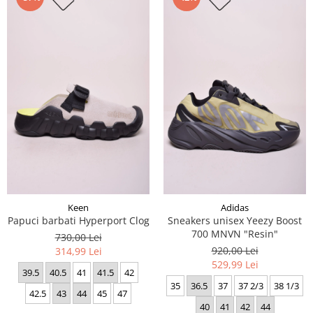
Keen
Adidas
Papuci barbati Hyperport Clog
Sneakers unisex Yeezy Boost
700 MNVN "Resin"
730,00 Lei
920,00 Lei
314,99 Lei
529,99 Lei
39.5
40.5
41
41.5
42
35
36.5
37
37 2/3
38 1/3
42.5
43
44
45
47
40
41
42
44