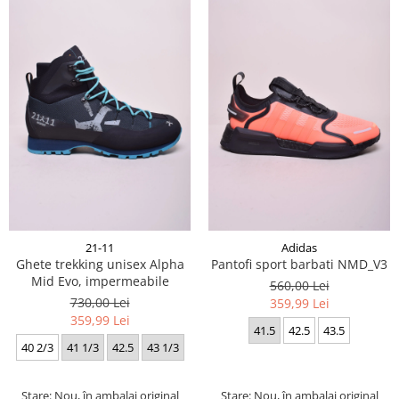
21-11
Adidas
Ghete trekking unisex Alpha
Pantofi sport barbati NMD_V3
Mid Evo, impermeabile
560,00 Lei
730,00 Lei
359,99 Lei
359,99 Lei
41.5
42.5
43.5
40 2/3
41 1/3
42.5
43 1/3
Stare: Nou, în ambalaj original
Stare: Nou, în ambalaj original