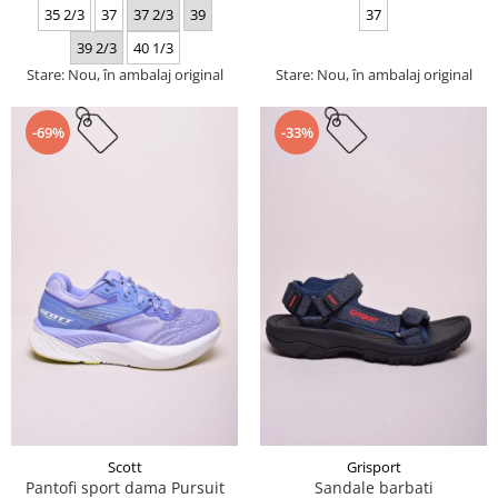
35 2/3
37
37 2/3
39
37
39 2/3
40 1/3
Stare: Nou, în ambalaj original
Stare: Nou, în ambalaj original
-69%
-33%
Scott
Grisport
Pantofi sport dama Pursuit
Sandale barbati