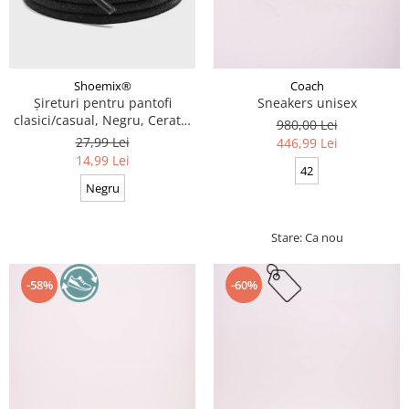
Coach
Shoemix®
Sneakers unisex
Șireturi pentru pantofi
clasici/casual, Negru, Cerate,
980,00 Lei
Calitate premium, 110 cm x
27,99 Lei
446,99 Lei
0.3 cm
14,99 Lei
42
Negru
Stare: Ca nou
-58%
-60%