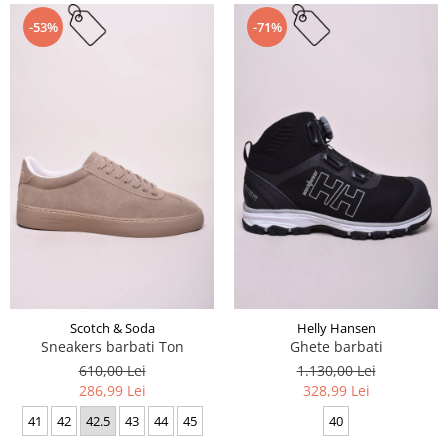
-53%
-71%
Scotch & Soda
Helly Hansen
Sneakers barbati Ton
Ghete barbati
610,00 Lei
1.130,00 Lei
286,99 Lei
328,99 Lei
41
42
42.5
43
44
45
40