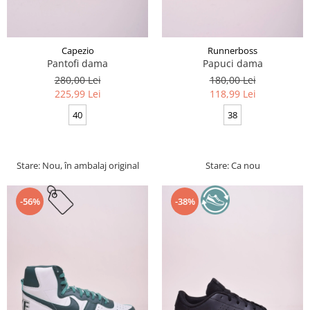
Capezio
Runnerboss
Pantofi dama
Papuci dama
280,00 Lei
180,00 Lei
225,99 Lei
118,99 Lei
40
38
Stare: Nou, în ambalaj original
Stare: Ca nou
-56%
-38%