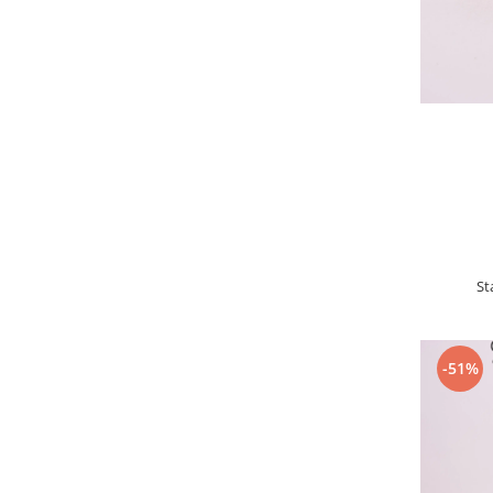
St
-51%