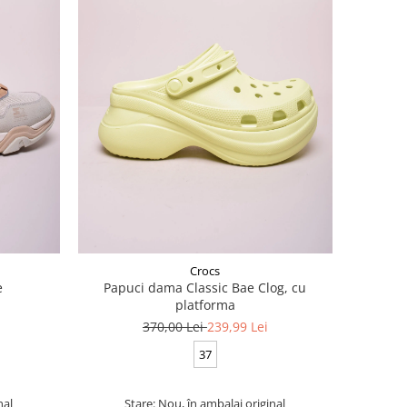
Crocs
e
Papuci dama Classic Bae Clog, cu
platforma
370,00 Lei
239,99 Lei
37
nal
Stare: Nou, în ambalaj original