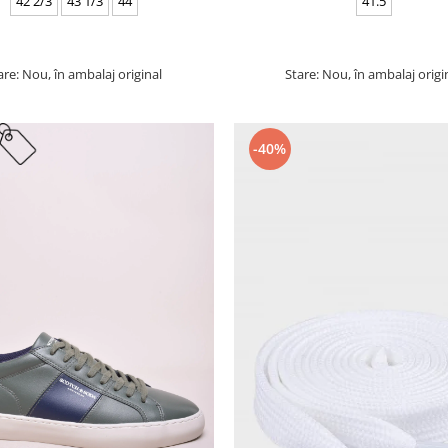
42 2/3
43 1/3
44
41.5
are: Nou, în ambalaj original
Stare: Nou, în ambalaj origi
-40%