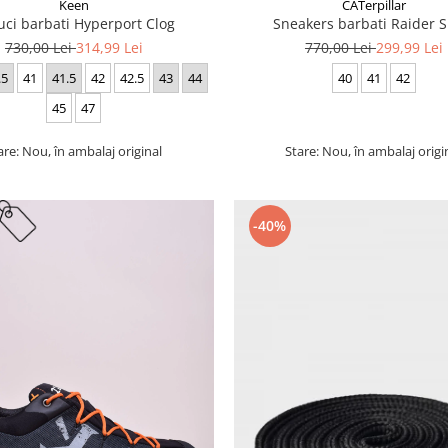
Keen
CATerpillar
uci barbati Hyperport Clog
Sneakers barbati Raider S
730,00 Lei
314,99 Lei
770,00 Lei
299,99 Lei
.5
41
41.5
42
42.5
43
44
40
41
42
45
47
are: Nou, în ambalaj original
Stare: Nou, în ambalaj origi
-40%