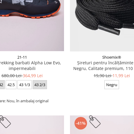
21-11
Shoemix®
trekking barbati Alpha Low Evo,
Șireturi pentru încălțăminte
impermeabili
Negru, Calitate premium, 110 
cm
680,00 Lei
364,99 Lei
19,90 Lei
11,99 Lei
42
42.5
43 1/3
43 2/3
Negru
are: Nou, în ambalaj original
-41%