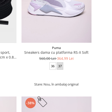
Puma
 sport,
Sneakers dama cu platforma RS-X Soft
cm x 0.8
560,00 Lei
364,99 Lei
36
37
Stare: Nou, în ambalaj original
-38%