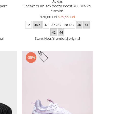
Adidas
port
Sneakers unisex Yeezy Boost 700 MNVN
"Resin"
920,00 Lei
529,99 Lei
35
36.5
37
37 2/3
38 1/3
40
41
42
44
nal
Stare: Nou, în ambalaj original
-35%