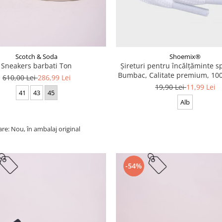
Scotch & Soda
Shoemix®
Sneakers barbati Ton
Șireturi pentru încălțăminte sp
Bumbac, Calitate premium, 100
610,00 Lei
286,99 Lei
cm
19,90 Lei
11,99 Lei
41
43
45
Alb
are: Nou, în ambalaj original
-54%