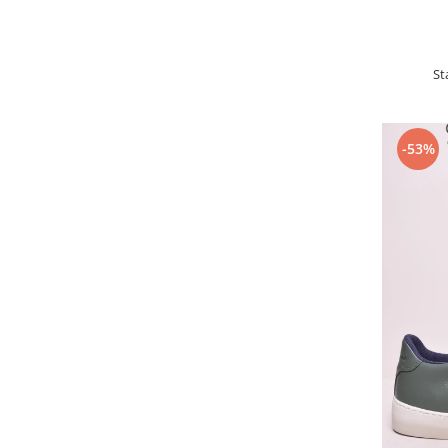
St
-53%