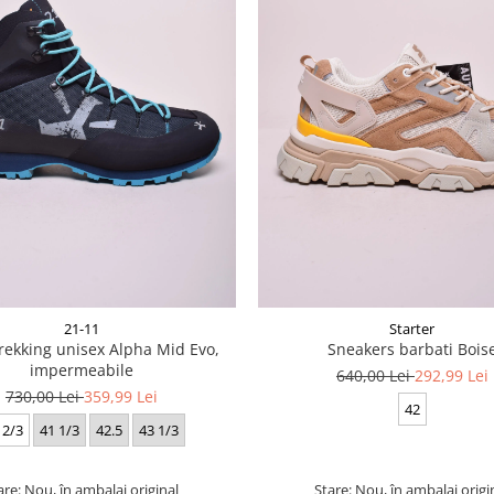
21-11
Starter
rekking unisex Alpha Mid Evo,
Sneakers barbati Bois
impermeabile
640,00 Lei
292,99 Lei
730,00 Lei
359,99 Lei
42
 2/3
41 1/3
42.5
43 1/3
are: Nou, în ambalaj original
Stare: Nou, în ambalaj origi