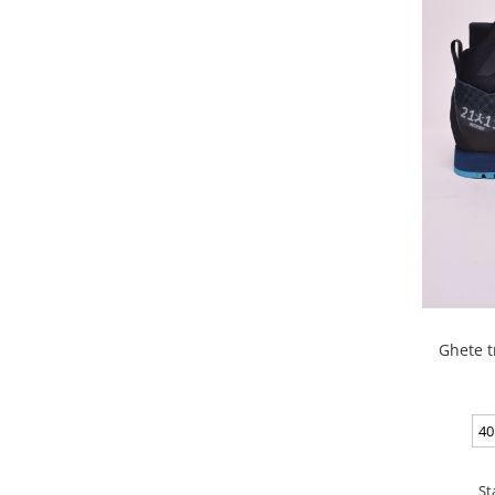
Ghete t
40
St