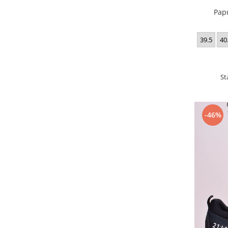
Pap
39.5
40
St
-46%