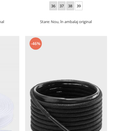
36
37
38
39
nal
Stare: Nou, în ambalaj original
-46%