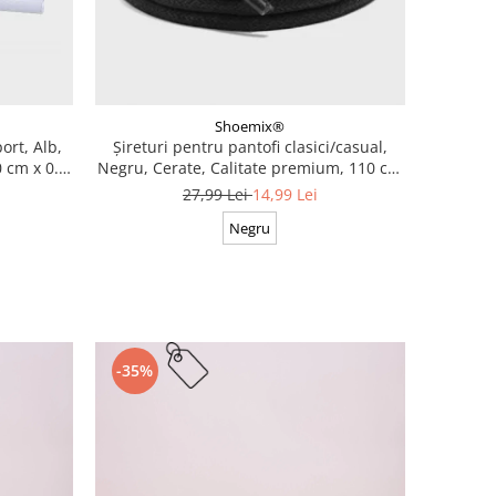
Shoemix®
ort, Alb,
Șireturi pentru pantofi clasici/casual,
 cm x 0.8
Negru, Cerate, Calitate premium, 110 cm
x 0.3 cm
27,99 Lei
14,99 Lei
Negru
-35%