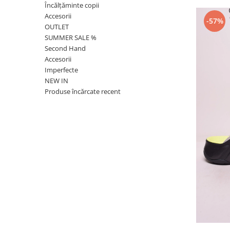
Încălțăminte copii
Accesorii
-57%
OUTLET
SUMMER SALE %
Second Hand
Accesorii
Imperfecte
NEW IN
Produse încărcate recent