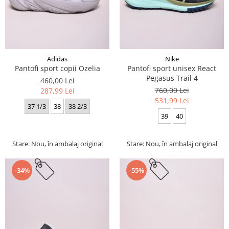
Adidas
Nike
Pantofi sport copii Ozelia
Pantofi sport unisex React
Pegasus Trail 4
460,00 Lei
760,00 Lei
287,99 Lei
531,99 Lei
37 1/3
38
38 2/3
39
40
Stare: Nou, în ambalaj original
Stare: Nou, în ambalaj original
-34%
-55%