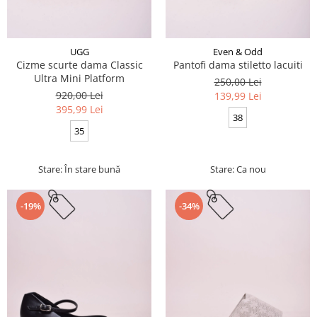
UGG
Even & Odd
Cizme scurte dama Classic
Pantofi dama stiletto lacuiti
Ultra Mini Platform
250,00 Lei
920,00 Lei
139,99 Lei
395,99 Lei
38
35
Stare: În stare bună
Stare: Ca nou
-19%
-34%