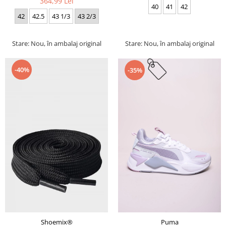
364,99 Lei
40
41
42
42
42.5
43 1/3
43 2/3
Stare: Nou, în ambalaj original
Stare: Nou, în ambalaj original
-40%
-35%
Puma
Shoemix®