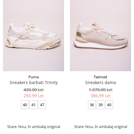
Puma
Twinset
Sneakers barbati Trinity
Sneakers dama
420,00 Lei
1.070,00 Lei
293,99 Lei
386,99 Lei
40
41
47
36
39
40
Stare: Nou, în ambalaj original
Stare: Nou, în ambalaj original