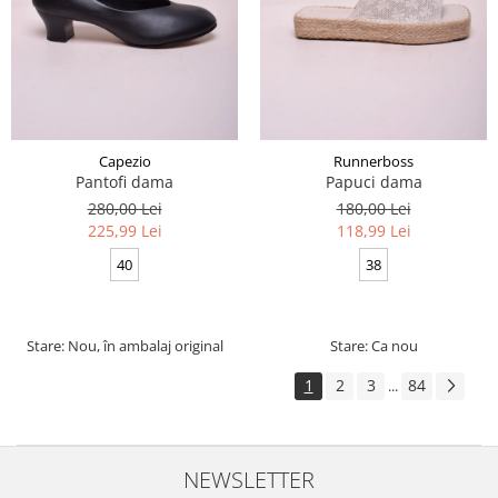
Capezio
Runnerboss
Pantofi dama
Papuci dama
280,00 Lei
180,00 Lei
225,99 Lei
118,99 Lei
40
38
Stare: Nou, în ambalaj original
Stare: Ca nou
1
2
3
84
...
NEWSLETTER