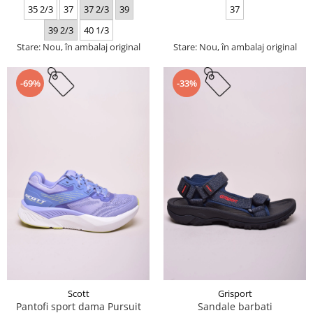
35 2/3
37
37 2/3
39
37
39 2/3
40 1/3
Stare: Nou, în ambalaj original
Stare: Nou, în ambalaj original
-69%
-33%
Scott
Grisport
Pantofi sport dama Pursuit
Sandale barbati