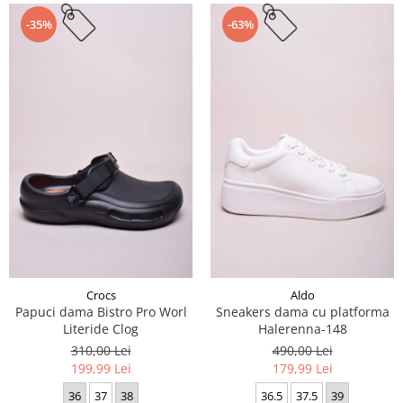
-35%
-63%
Crocs
Aldo
Papuci dama Bistro Pro Worl
Sneakers dama cu platforma
Literide Clog
Halerenna-148
310,00 Lei
490,00 Lei
199,99 Lei
179,99 Lei
36
37
38
36.5
37.5
39