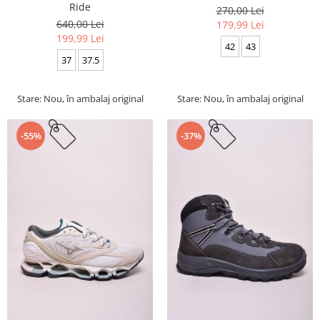
Ride
270,00 Lei
640,00 Lei
179,99 Lei
199,99 Lei
42
43
37
37.5
Stare: Nou, în ambalaj original
Stare: Nou, în ambalaj original
-55%
-37%