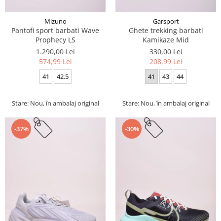
Mizuno
Garsport
Pantofi sport barbati Wave
Ghete trekking barbati
Prophecy LS
Kamikaze Mid
1.290,00 Lei
330,00 Lei
574,99 Lei
208,99 Lei
41
42.5
41
43
44
Stare: Nou, în ambalaj original
Stare: Nou, în ambalaj original
-37%
-30%