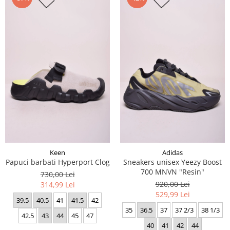
Keen
Adidas
Papuci barbati Hyperport Clog
Sneakers unisex Yeezy Boost
700 MNVN "Resin"
730,00 Lei
920,00 Lei
314,99 Lei
529,99 Lei
39.5
40.5
41
41.5
42
35
36.5
37
37 2/3
38 1/3
42.5
43
44
45
47
40
41
42
44