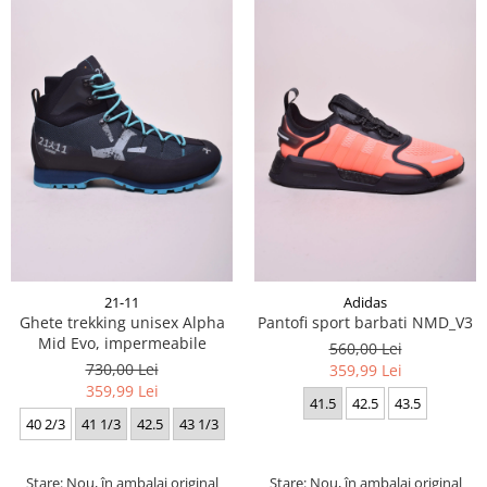
21-11
Adidas
Ghete trekking unisex Alpha
Pantofi sport barbati NMD_V3
Mid Evo, impermeabile
560,00 Lei
730,00 Lei
359,99 Lei
359,99 Lei
41.5
42.5
43.5
40 2/3
41 1/3
42.5
43 1/3
Stare: Nou, în ambalaj original
Stare: Nou, în ambalaj original