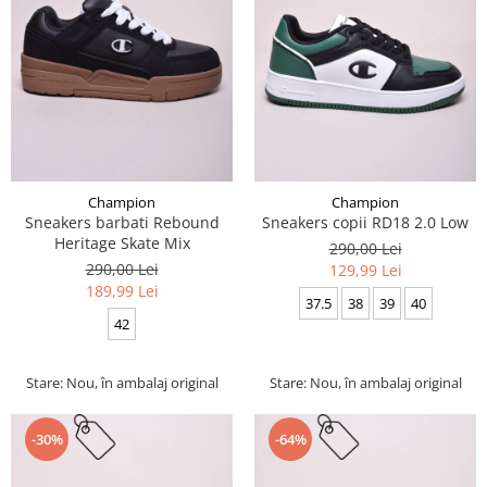
Champion
Champion
Sneakers barbati Rebound
Sneakers copii RD18 2.0 Low
Heritage Skate Mix
290,00 Lei
290,00 Lei
129,99 Lei
189,99 Lei
37.5
38
39
40
42
Stare: Nou, în ambalaj original
Stare: Nou, în ambalaj original
-30%
-64%