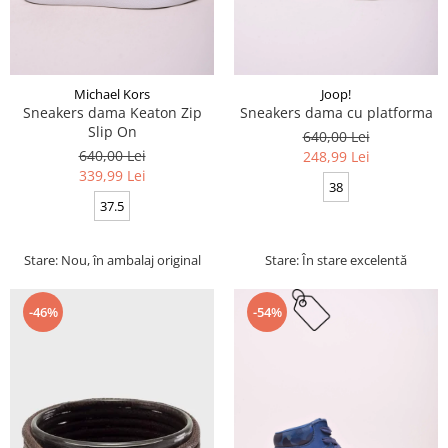
Michael Kors
Joop!
Sneakers dama Keaton Zip
Sneakers dama cu platforma
Slip On
640,00 Lei
640,00 Lei
248,99 Lei
339,99 Lei
38
37.5
Stare: Nou, în ambalaj original
Stare: În stare excelentă
-46%
-54%