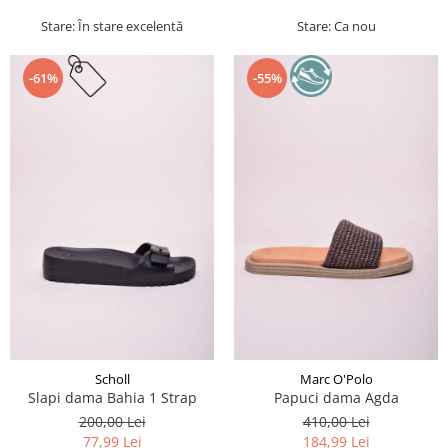
Stare: În stare excelentă
Stare: Ca nou
-61%
-55%
Scholl
Marc O'Polo
Slapi dama Bahia 1 Strap
Papuci dama Agda
200,00 Lei
410,00 Lei
77,99 Lei
184,99 Lei