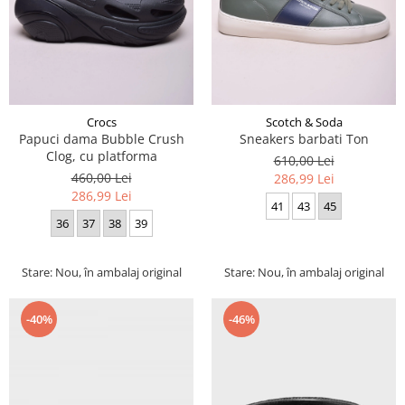
Crocs
Scotch & Soda
Papuci dama Bubble Crush
Sneakers barbati Ton
Clog, cu platforma
610,00 Lei
460,00 Lei
286,99 Lei
286,99 Lei
41
43
45
36
37
38
39
Stare: Nou, în ambalaj original
Stare: Nou, în ambalaj original
-40%
-46%