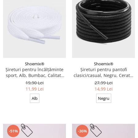
Shoemix®
Shoemix®
Șireturi pentru încălțăminte
Șireturi pentru pantofi
sport, Alb, Bumbac, Calitate
clasici/casual, Negru, Cerate,
premium, 100 cm x 0.8 cm
Calitate premium, 110 cm x
19,90 Lei
27,99 Lei
0.3 cm
11,99 Lei
14,99 Lei
Alb
Negru
-51%
-36%