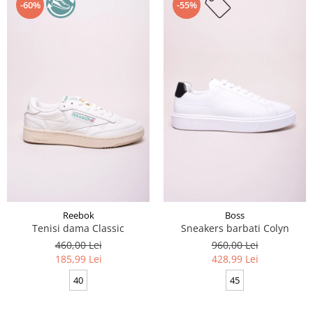
-60%
-55%
Reebok
Boss
Tenisi dama Classic
Sneakers barbati Colyn
460,00 Lei
960,00 Lei
185,99 Lei
428,99 Lei
40
45