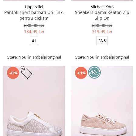
Unparallel
Michael Kors
Pantofi sport barbati Up Link,
Sneakers dama Keaton Zip
pentru ciclism
Slip On
680,00 Lei
640,00 Lei
184,99 Lei
319,99 Lei
41
38.5
Stare: Nou, în ambalaj original
Stare: Nou, în ambalaj original
-47%
-61%