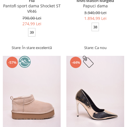
Fila
MM6 Maison Margiela
Pantofi sport dama Shocket ST
Papuci dama
VR46
3.340,00 Lei
790,00 Lei
1.894,99 Lei
274,99 Lei
38
39
Stare: În stare excelentă
Stare: Ca nou
-57%
-44%