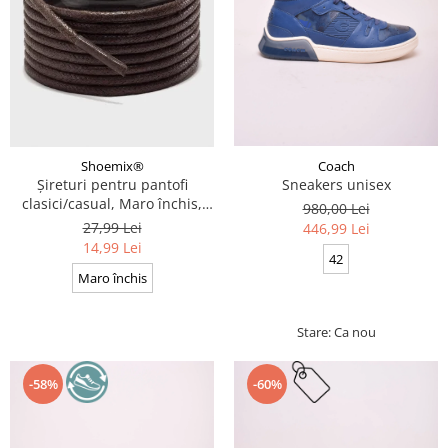
Coach
Shoemix®
Sneakers unisex
Șireturi pentru pantofi
clasici/casual, Maro închis,
980,00 Lei
Cerate, Calitate premium, 110
27,99 Lei
446,99 Lei
cm x 0.3 cm
14,99 Lei
42
Maro închis
Stare: Ca nou
-58%
-60%