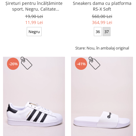
Sneakers dama cu platforma
Șireturi pentru încălțăminte
RS-X Soft
sport, Negru, Calitate
premium, 110 cm x 0.8 cm
560,00 Lei
19,90 Lei
364,99 Lei
11,99 Lei
36
37
Negru
Stare: Nou, în ambalaj original
-26%
-41%