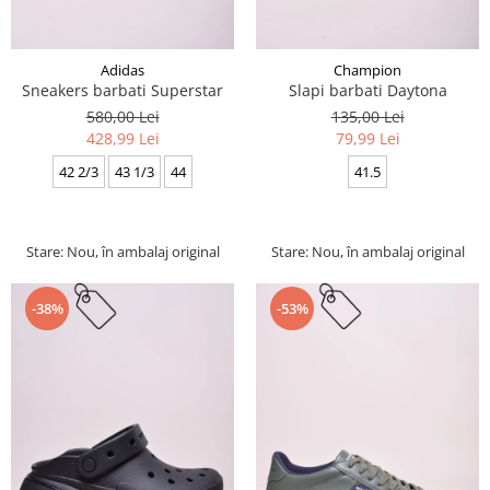
Adidas
Champion
Sneakers barbati Superstar
Slapi barbati Daytona
580,00 Lei
135,00 Lei
428,99 Lei
79,99 Lei
42 2/3
43 1/3
44
41.5
Stare: Nou, în ambalaj original
Stare: Nou, în ambalaj original
-38%
-53%