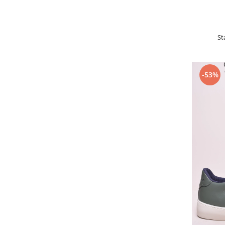
St
-53%