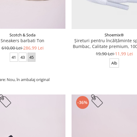
Scotch & Soda
Shoemix®
Sneakers barbati Ton
Șireturi pentru încălțăminte sp
Bumbac, Calitate premium, 100
610,00 Lei
286,99 Lei
cm
19,90 Lei
11,99 Lei
41
43
45
Alb
are: Nou, în ambalaj original
-36%