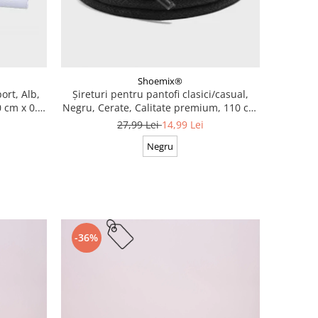
Shoemix®
ort, Alb,
Șireturi pentru pantofi clasici/casual,
 cm x 0.8
Negru, Cerate, Calitate premium, 110 cm
x 0.3 cm
27,99 Lei
14,99 Lei
Negru
-36%