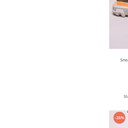
Sne
St
-26%