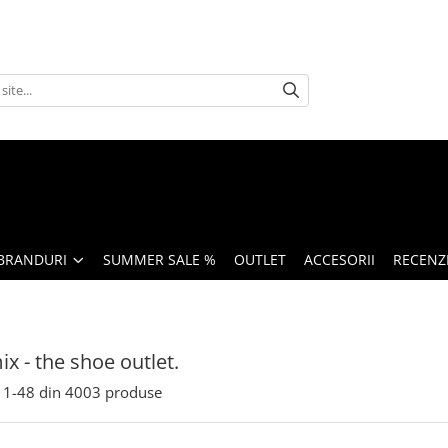
BRANDURI
SUMMER SALE %
OUTLET
ACCESORII
RECENZI
x - the shoe outlet.
1-
48
din
4003
produse