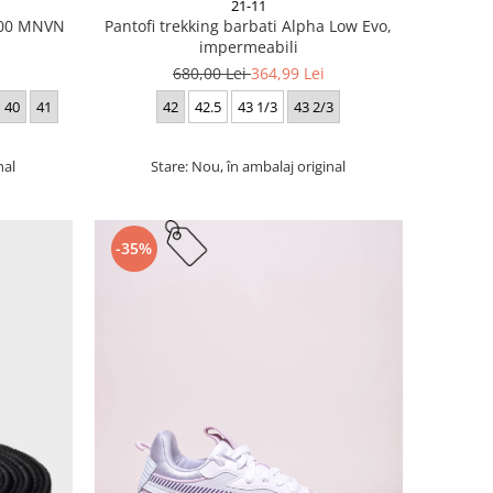
21-11
 700 MNVN
Pantofi trekking barbati Alpha Low Evo,
impermeabili
680,00 Lei
364,99 Lei
40
41
42
42.5
43 1/3
43 2/3
nal
Stare: Nou, în ambalaj original
-35%