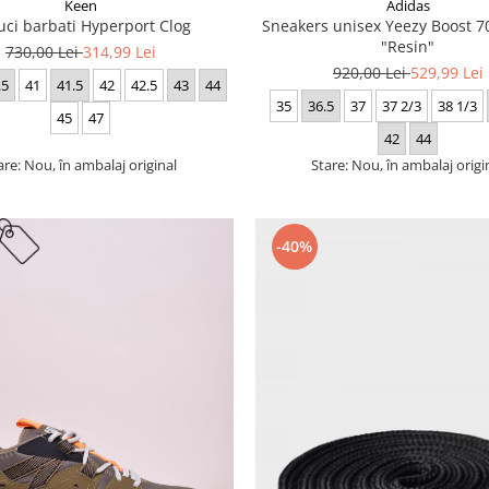
Keen
Adidas
uci barbati Hyperport Clog
Sneakers unisex Yeezy Boost
"Resin"
730,00 Lei
314,99 Lei
920,00 Lei
529,99 Lei
.5
41
41.5
42
42.5
43
44
35
36.5
37
37 2/3
38 1/3
45
47
42
44
are: Nou, în ambalaj original
Stare: Nou, în ambalaj origi
-40%