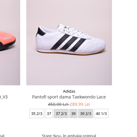
Adidas
D_V3
Pantofi sport dama Taekwondo Lace
450,00 Lei
289,99 Lei
35 2/3
37
37 2/3
39
39 2/3
40 1/3
nal
Stare: Nou, în ambalaj original