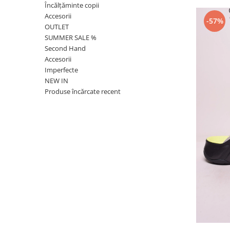
Încălțăminte copii
Accesorii
-57%
OUTLET
SUMMER SALE %
Second Hand
Accesorii
Imperfecte
NEW IN
Produse încărcate recent