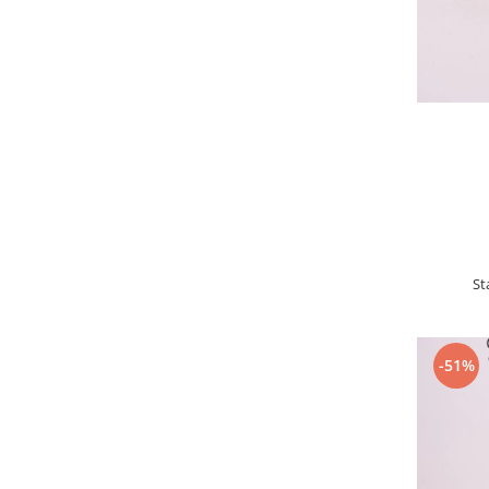
St
-51%