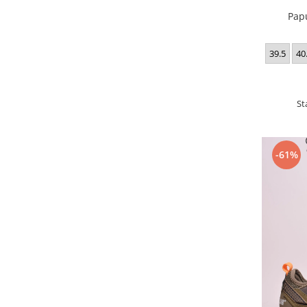
Pap
39.5
40
St
-61%