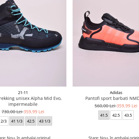
21-11
Adidas
rekking unisex Alpha Mid Evo,
Pantofi sport barbati NM
impermeabile
560,00 Lei
359,99 Lei
730,00 Lei
359,99 Lei
41.5
42.5
43.5
 2/3
41 1/3
42.5
43 1/3
are: Nou, în ambalaj original
Stare: Nou, în ambalaj origi