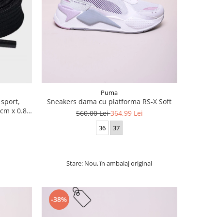
Puma
 sport,
Sneakers dama cu platforma RS-X Soft
cm x 0.8
560,00 Lei
364,99 Lei
36
37
Stare: Nou, în ambalaj original
-38%