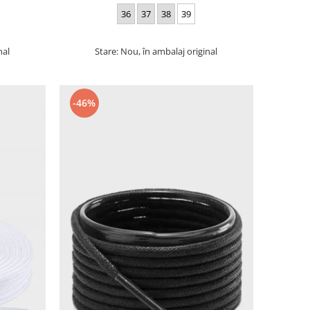
36
37
38
39
nal
Stare: Nou, în ambalaj original
-46%