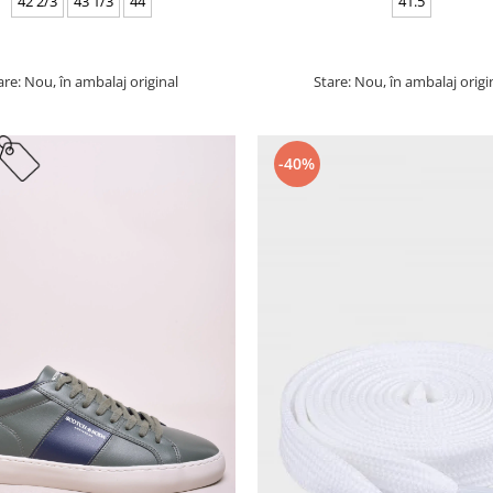
42 2/3
43 1/3
44
41.5
are: Nou, în ambalaj original
Stare: Nou, în ambalaj origi
-40%