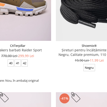
CATerpillar
Shoemix®
akers barbati Raider Sport
Șireturi pentru încălțăminte
Negru, Calitate premium, 110 
770,00 Lei
299,99 Lei
cm
19,90 Lei
11,99 Lei
40
41
42
Negru
are: Nou, în ambalaj original
-41%