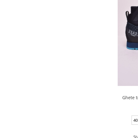
Ghete t
40
St