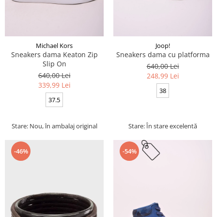
Michael Kors
Joop!
Sneakers dama Keaton Zip
Sneakers dama cu platforma
Slip On
640,00 Lei
640,00 Lei
248,99 Lei
339,99 Lei
38
37.5
Stare: Nou, în ambalaj original
Stare: În stare excelentă
-46%
-54%