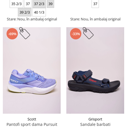
35 2/3
37
37 2/3
39
37
39 2/3
40 1/3
Stare: Nou, în ambalaj original
Stare: Nou, în ambalaj original
-69%
-33%
Scott
Grisport
Pantofi sport dama Pursuit
Sandale barbati