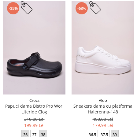
-35%
-63%
Crocs
Aldo
Papuci dama Bistro Pro Worl
Sneakers dama cu platforma
Literide Clog
Halerenna-148
310,00 Lei
490,00 Lei
199,99 Lei
179,99 Lei
36
37
38
36.5
37.5
39