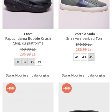
Crocs
Scotch & Soda
Papuci dama Bubble Crush
Sneakers barbati Ton
Clog, cu platforma
610,00 Lei
460,00 Lei
286,99 Lei
286,99 Lei
41
43
45
36
37
38
39
Stare: Nou, în ambalaj original
Stare: Nou, în ambalaj original
-40%
-46%