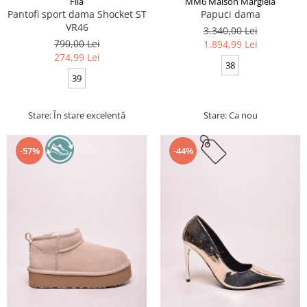
Fila
MM6 Maison Margiela
Pantofi sport dama Shocket ST
Papuci dama
VR46
3.340,00 Lei
790,00 Lei
1.894,99 Lei
274,99 Lei
38
39
Stare: În stare excelentă
Stare: Ca nou
-57%
-44%