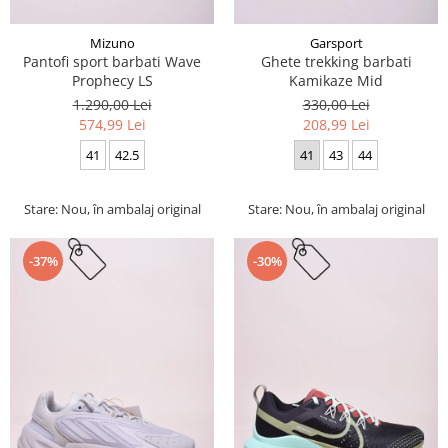
Mizuno
Garsport
Pantofi sport barbati Wave
Ghete trekking barbati
Prophecy LS
Kamikaze Mid
1.290,00 Lei
330,00 Lei
574,99 Lei
208,99 Lei
41
42.5
41
43
44
Stare: Nou, în ambalaj original
Stare: Nou, în ambalaj original
-37%
-30%