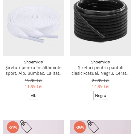
Shoemix®
Shoemix®
Șireturi pentru încălțăminte
Șireturi pentru pantofi
sport, Alb, Bumbac, Calitate
clasici/casual, Negru, Cerate,
premium, 100 cm x 0.8 cm
Calitate premium, 110 cm x
19,90 Lei
27,99 Lei
0.3 cm
11,99 Lei
14,99 Lei
Alb
Negru
-51%
-36%