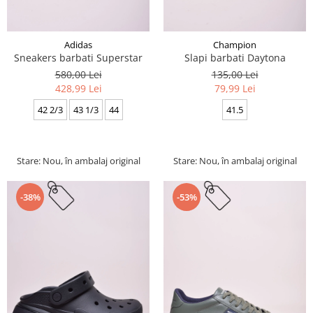
Adidas
Champion
Sneakers barbati Superstar
Slapi barbati Daytona
580,00 Lei
135,00 Lei
428,99 Lei
79,99 Lei
42 2/3
43 1/3
44
41.5
Stare: Nou, în ambalaj original
Stare: Nou, în ambalaj original
-38%
-53%