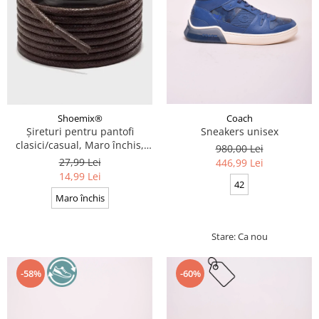
Coach
Shoemix®
Sneakers unisex
Șireturi pentru pantofi
clasici/casual, Maro închis,
980,00 Lei
Cerate, Calitate premium, 110
27,99 Lei
446,99 Lei
cm x 0.3 cm
14,99 Lei
42
Maro închis
Stare: Ca nou
-58%
-60%