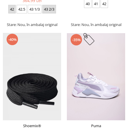
364,99 Lei
40
41
42
42
42.5
43 1/3
43 2/3
Stare: Nou, în ambalaj original
Stare: Nou, în ambalaj original
-40%
-35%
Puma
Shoemix®