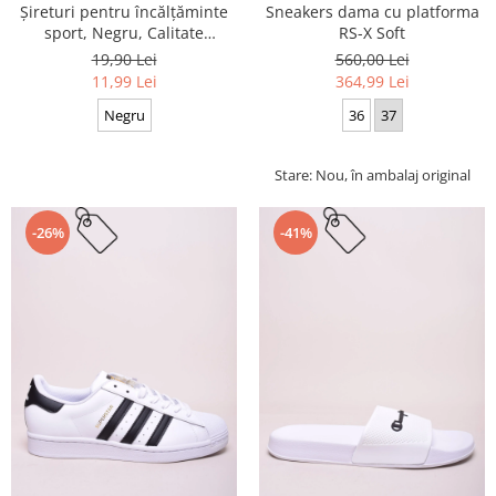
Sneakers dama cu platforma
Șireturi pentru încălțăminte
RS-X Soft
sport, Negru, Calitate
premium, 110 cm x 0.8 cm
560,00 Lei
19,90 Lei
364,99 Lei
11,99 Lei
36
37
Negru
Stare: Nou, în ambalaj original
-26%
-41%