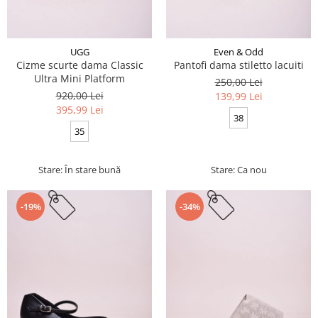
UGG
Even & Odd
Cizme scurte dama Classic
Pantofi dama stiletto lacuiti
Ultra Mini Platform
250,00 Lei
920,00 Lei
139,99 Lei
395,99 Lei
38
35
Stare: În stare bună
Stare: Ca nou
-19%
-34%