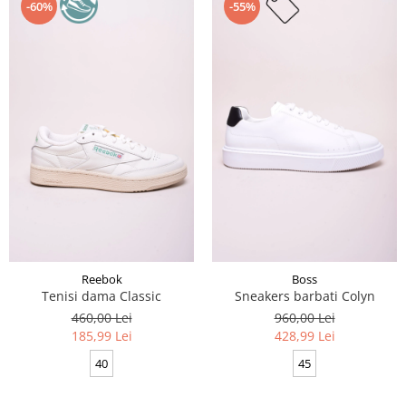
-60%
-55%
Reebok
Boss
Tenisi dama Classic
Sneakers barbati Colyn
460,00 Lei
960,00 Lei
185,99 Lei
428,99 Lei
40
45