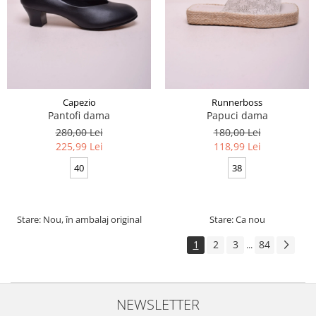
Capezio
Runnerboss
Pantofi dama
Papuci dama
280,00 Lei
180,00 Lei
225,99 Lei
118,99 Lei
40
38
Stare: Nou, în ambalaj original
Stare: Ca nou
1
2
3
84
...
NEWSLETTER