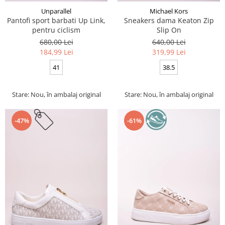
Unparallel
Michael Kors
Pantofi sport barbati Up Link,
Sneakers dama Keaton Zip
pentru ciclism
Slip On
680,00 Lei
640,00 Lei
184,99 Lei
319,99 Lei
41
38.5
Stare: Nou, în ambalaj original
Stare: Nou, în ambalaj original
-47%
-61%