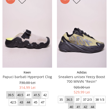
Keen
Adidas
Papuci barbati Hyperport Clog
Sneakers unisex Yeezy Boost
700 MNVN "Resin"
730,00 Lei
920,00 Lei
314,99 Lei
529,99 Lei
39.5
40.5
41
41.5
42
35
36.5
37
37 2/3
38 1/3
42.5
43
44
45
47
40
41
42
44