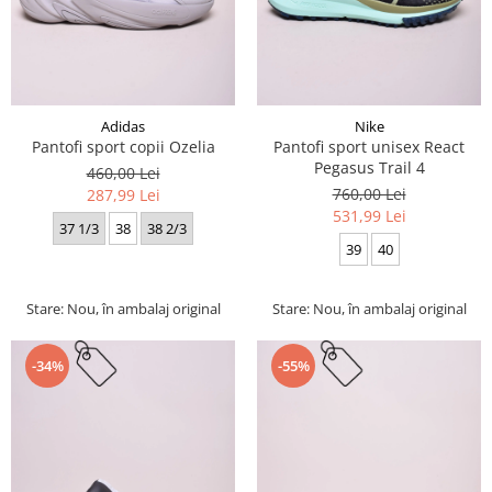
Adidas
Nike
Pantofi sport copii Ozelia
Pantofi sport unisex React
Pegasus Trail 4
460,00 Lei
760,00 Lei
287,99 Lei
531,99 Lei
37 1/3
38
38 2/3
39
40
Stare: Nou, în ambalaj original
Stare: Nou, în ambalaj original
-34%
-55%