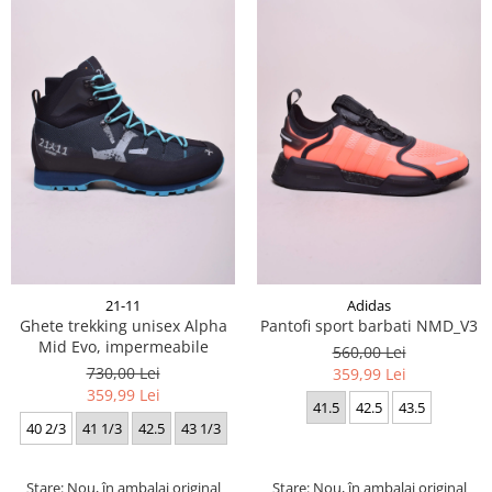
21-11
Adidas
Ghete trekking unisex Alpha
Pantofi sport barbati NMD_V3
Mid Evo, impermeabile
560,00 Lei
730,00 Lei
359,99 Lei
359,99 Lei
41.5
42.5
43.5
40 2/3
41 1/3
42.5
43 1/3
Stare: Nou, în ambalaj original
Stare: Nou, în ambalaj original