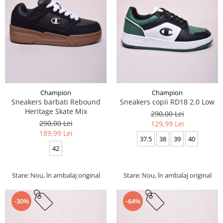
Champion
Champion
Sneakers barbati Rebound
Sneakers copii RD18 2.0 Low
Heritage Skate Mix
290,00 Lei
290,00 Lei
129,99 Lei
189,99 Lei
37.5
38
39
40
42
Stare: Nou, în ambalaj original
Stare: Nou, în ambalaj original
-30%
-64%