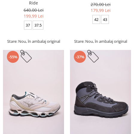
Ride
270,00 Lei
640,00 Lei
179,99 Lei
199,99 Lei
42
43
37
37.5
Stare: Nou, în ambalaj original
Stare: Nou, în ambalaj original
-55%
-37%