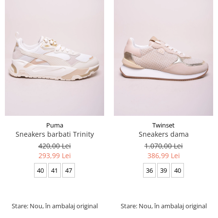
Puma
Twinset
Sneakers barbati Trinity
Sneakers dama
420,00 Lei
1.070,00 Lei
293,99 Lei
386,99 Lei
40
41
47
36
39
40
Stare: Nou, în ambalaj original
Stare: Nou, în ambalaj original