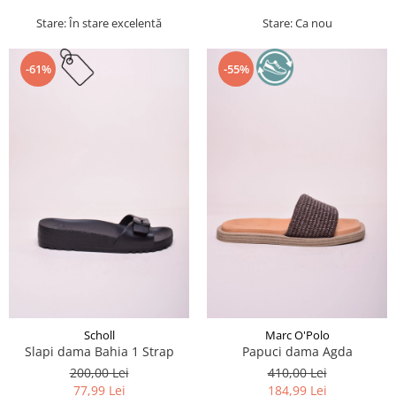
Stare: În stare excelentă
Stare: Ca nou
-61%
-55%
Scholl
Marc O'Polo
Slapi dama Bahia 1 Strap
Papuci dama Agda
200,00 Lei
410,00 Lei
77,99 Lei
184,99 Lei