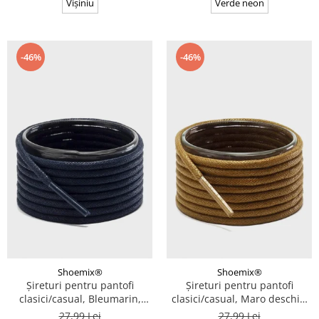
Vișiniu
Verde neon
-46%
-46%
Shoemix®
Shoemix®
Șireturi pentru pantofi
Șireturi pentru pantofi
clasici/casual, Bleumarin,
clasici/casual, Maro deschis,
Cerate, Calitate premium, 110
Cerate, Calitate premium, 110
27,99 Lei
27,99 Lei