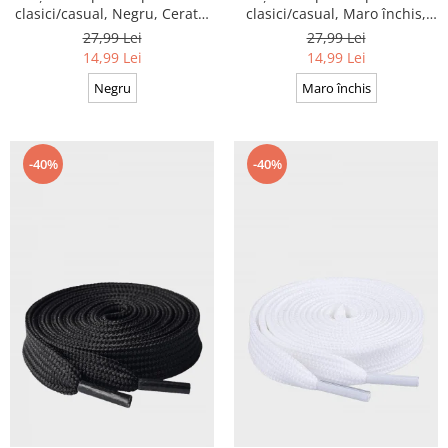
clasici/casual, Negru, Cerate,
clasici/casual, Maro închis,
Calitate premium, 110 cm x
Cerate, Calitate premium, 110
27,99 Lei
27,99 Lei
0.3 cm
cm x 0.3 cm
14,99 Lei
14,99 Lei
Negru
Maro închis
-40%
-40%