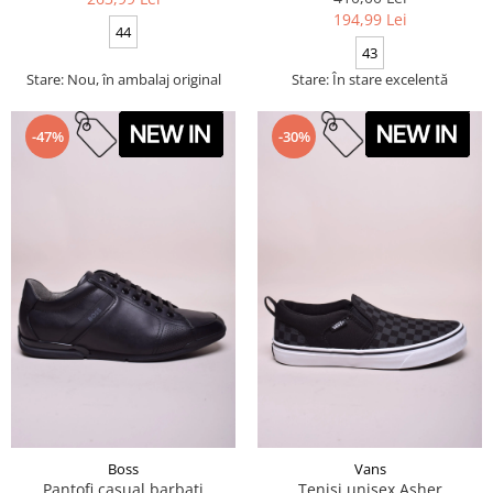
194,99 Lei
44
43
Stare: Nou, în ambalaj original
Stare: În stare excelentă
-47%
-30%
Boss
Vans
Pantofi casual barbati
Tenisi unisex Asher