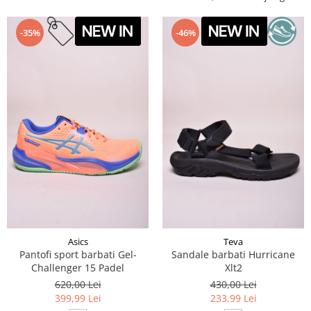
-35%
-46%
Asics
Teva
Pantofi sport barbati Gel-
Sandale barbati Hurricane
Challenger 15 Padel
Xlt2
620,00 Lei
430,00 Lei
399,99 Lei
233,99 Lei