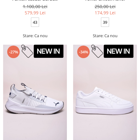
1.100,00 Lei
250,00 Lei
579,99 Lei
174,99 Lei
43
39
Stare: Ca nou
Stare: Ca nou
-27%
-34%