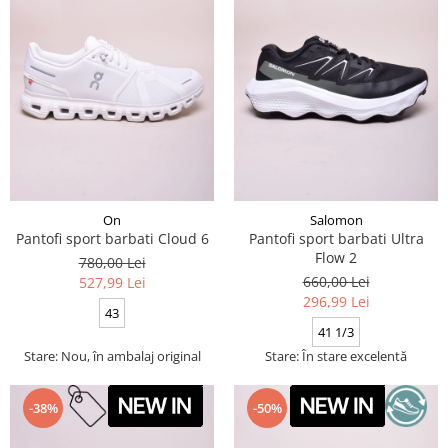
On
Salomon
Pantofi sport barbati Cloud 6
Pantofi sport barbati Ultra
Flow 2
780,00 Lei
660,00 Lei
527,99 Lei
296,99 Lei
43
41 1/3
Stare: Nou, în ambalaj original
Stare: În stare excelentă
-38%
-50%