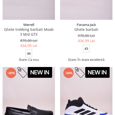
Merrell
Panama Jack
Ghete trekking barbati Moab
Ghete barbati
3 Mid GTX
970,00 Lei
870,00 Lei
436,99 Lei
434,99 Lei
43
44
Stare: Ca nou
Stare: În stare excelentă
-40%
-34%