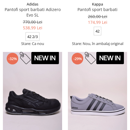
Adidas
Kappa
Pantofi sport barbati Adizero
Pantofi sport barbati
Evo SL
260,00 Lei
770,00 Lei
174,99 Lei
538,99 Lei
42
42 2/3
Stare: Ca nou
Stare: Nou, în ambalaj original
-32%
-29%