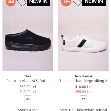
-38%
-38%
Nike
Helly Hansen
Papuci barbati ACG Rufus
Tenisi barbati Berge Viking 2
560,00 Lei
410,00 Lei
349,99 Lei
255,99 Lei
46
42
Stare: Ca nou
Stare: Nou, fără ambalaj original