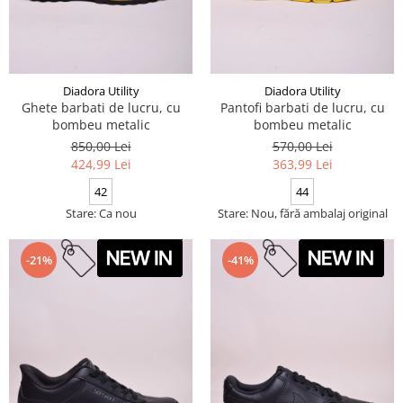
Diadora Utility
Diadora Utility
Ghete barbati de lucru, cu
Pantofi barbati de lucru, cu
bombeu metalic
bombeu metalic
850,00 Lei
570,00 Lei
424,99 Lei
363,99 Lei
42
44
Stare: Ca nou
Stare: Nou, fără ambalaj original
-21%
-41%