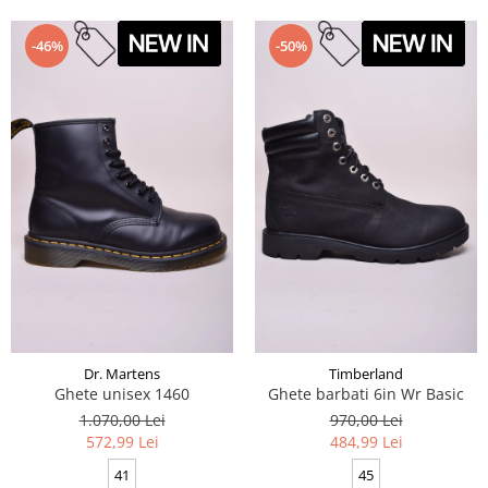
-46%
-50%
Dr. Martens
Timberland
Ghete unisex 1460
Ghete barbati 6in Wr Basic
1.070,00 Lei
970,00 Lei
572,99 Lei
484,99 Lei
41
45