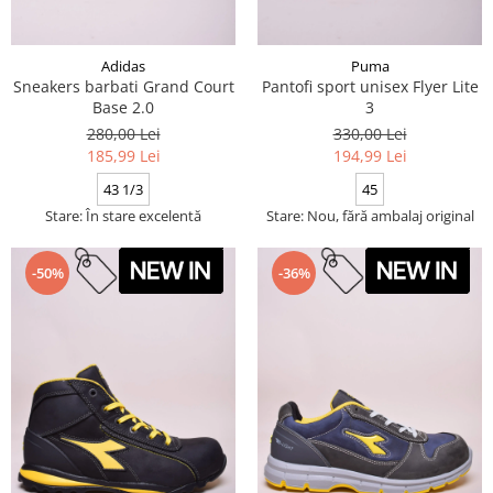
Adidas
Puma
Sneakers barbati Grand Court
Pantofi sport unisex Flyer Lite
Base 2.0
3
280,00 Lei
330,00 Lei
185,99 Lei
194,99 Lei
43 1/3
45
Stare: În stare excelentă
Stare: Nou, fără ambalaj original
-50%
-36%