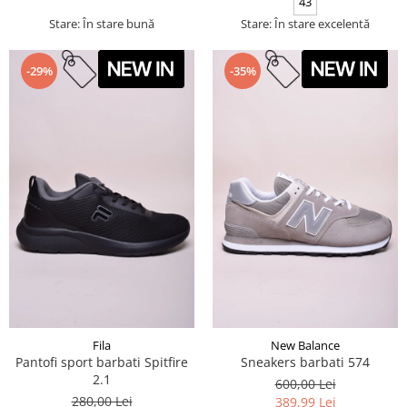
43
Stare: În stare bună
Stare: În stare excelentă
-29%
-35%
Fila
New Balance
Pantofi sport barbati Spitfire
Sneakers barbati 574
2.1
600,00 Lei
280,00 Lei
389,99 Lei