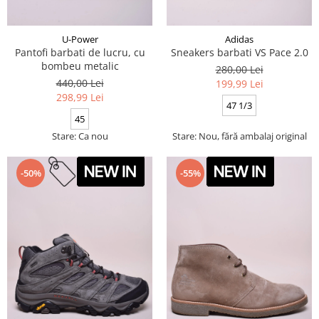
U-Power
Adidas
Pantofi barbati de lucru, cu
Sneakers barbati VS Pace 2.0
bombeu metalic
280,00 Lei
440,00 Lei
199,99 Lei
298,99 Lei
47 1/3
45
Stare: Ca nou
Stare: Nou, fără ambalaj original
-50%
-55%