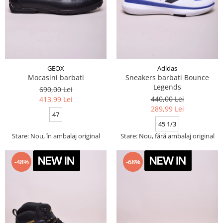
GEOX
Adidas
Mocasini barbati
Sneakers barbati Bounce
Legends
690,00 Lei
440,00 Lei
413,99 Lei
289,99 Lei
47
45 1/3
Stare: Nou, în ambalaj original
Stare: Nou, fără ambalaj original
-48%
-68%