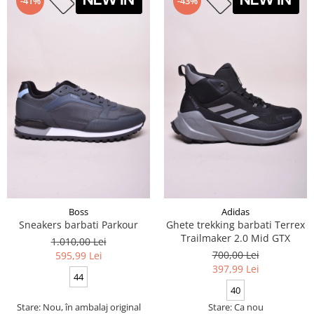
-41%
-43%
Boss
Adidas
Sneakers barbati Parkour
Ghete trekking barbati Terrex
Trailmaker 2.0 Mid GTX
1.010,00 Lei
700,00 Lei
595,99 Lei
397,99 Lei
44
40
Stare: Nou, în ambalaj original
Stare: Ca nou