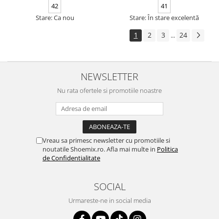
42
41
Stare: Ca nou
Stare: În stare excelentă
1
2
3
24
...
NEWSLETTER
Nu rata ofertele si promotiile noastre
Vreau sa primesc newsletter cu promotiile si
noutatile Shoemix.ro. Afla mai multe in
Politica
de Confidentialitate
SOCIAL
Urmareste-ne in social media