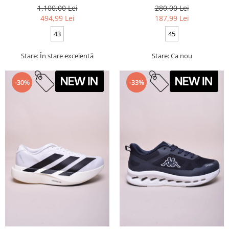
1.100,00 Lei
280,00 Lei
494,99 Lei
187,99 Lei
43
45
Stare: În stare excelentă
Stare: Ca nou
-30%
-33%