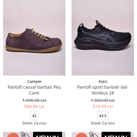
Camper
Asics
Pantofi casual barbati Peu
Pantofi sport barbati Gel-
Cami
Nimbus 28
1.090,00 Lei
1.020,00 Lei
568,99 Lei
519,99 Lei
42
43.5
Stare: Ca nou
Stare: Ca nou