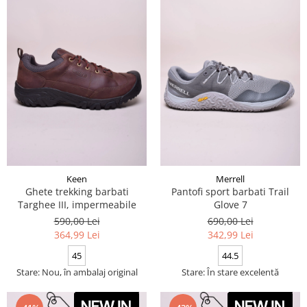
Keen
Merrell
Ghete trekking barbati
Pantofi sport barbati Trail
Targhee III, impermeabile
Glove 7
590,00 Lei
690,00 Lei
364,99 Lei
342,99 Lei
45
44.5
Stare: Nou, în ambalaj original
Stare: În stare excelentă