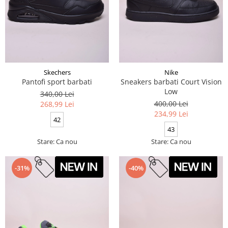
Skechers
Nike
Pantofi sport barbati
Sneakers barbati Court Vision
Low
340,00 Lei
400,00 Lei
268,99 Lei
234,99 Lei
42
43
Stare: Ca nou
Stare: Ca nou
-31%
-40%