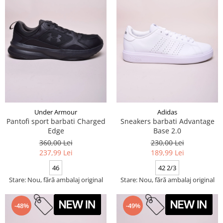
Under Armour
Adidas
Pantofi sport barbati Charged
Sneakers barbati Advantage
Edge
Base 2.0
360,00 Lei
230,00 Lei
237,99 Lei
189,99 Lei
46
42 2/3
Stare: Nou, fără ambalaj original
Stare: Nou, fără ambalaj original
-48%
-49%