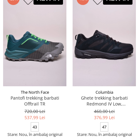
The North Face
Columbia
Pantofi trekking barbati
Ghete trekking barbati
Offtrail TR
Redmond IV Low,
impermeabile
720,00 Lei
460,00 Lei
537,99 Lei
376,99 Lei
43
47
Stare: Nou, în ambalaj original
Stare: Nou, în ambalaj original