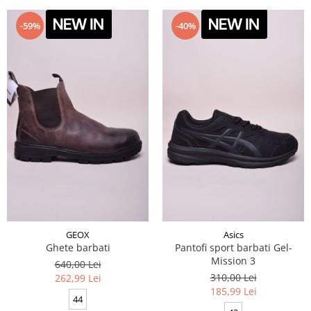
-59%
-40%
GEOX
Asics
Ghete barbati
Pantofi sport barbati Gel-
Mission 3
640,00 Lei
310,00 Lei
262,99 Lei
185,99 Lei
44