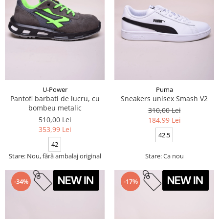
U-Power
Puma
Pantofi barbati de lucru, cu
Sneakers unisex Smash V2
bombeu metalic
310,00 Lei
510,00 Lei
184,99 Lei
353,99 Lei
42.5
42
Stare: Nou, fără ambalaj original
Stare: Ca nou
-34%
-17%