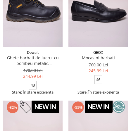
Dewalt
GEOX
Ghete barbati de lucru, cu
Mocasini barbati
bombeu metalic,
760,00 Lei
impermeabile
470,00 Lei
245,99 Lei
244,99 Lei
46
43
Stare: În stare excelentă
Stare: În stare excelentă
-32%
-55%