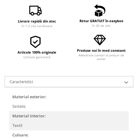
Retur GRATUIT în easybox
Livrare rapidă din stoc
în 30 de zile
în 1-2 zile lucrătoare
Produse noi în mod constant
Articole 100% originale
Adevărate comori la prețuri de
Calitate garantată
outlet
Caracteristici
Material exterior:
Sintetic
Material interior:
Textil
Culoare: