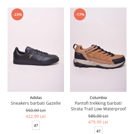
-23%
-17%
Adidas
Columbia
Sneakers barbati Gazelle
Pantofi trekking barbati
Strata Trail Low Waterproof
550,00 Lei
580,00 Lei
422,99 Lei
479,99 Lei
47
47