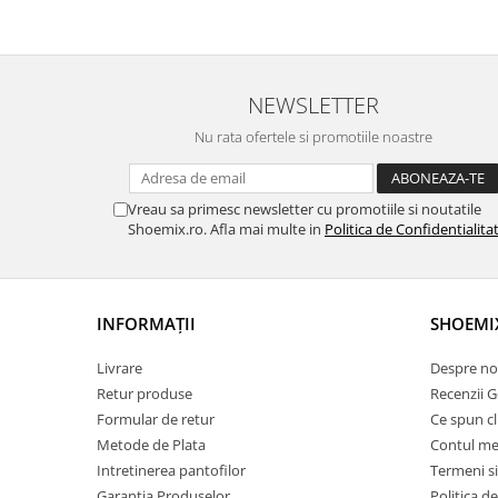
NEWSLETTER
Nu rata ofertele si promotiile noastre
Vreau sa primesc newsletter cu promotiile si noutatile
Shoemix.ro. Afla mai multe in
Politica de Confidentialita
INFORMAȚII
SHOEMI
Livrare
Despre no
Retur produse
Recenzii 
Formular de retur
Ce spun cl
Metode de Plata
Contul meu
Intretinerea pantofilor
Termeni si
Garantia Produselor
Politica d