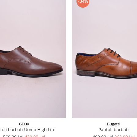
-34%
GEOX
Bugatti
tofi barbati Uomo High Life
Pantofi barbati
560,00 Lei
430,99 Lei
400,00 Lei
263,99 Lei