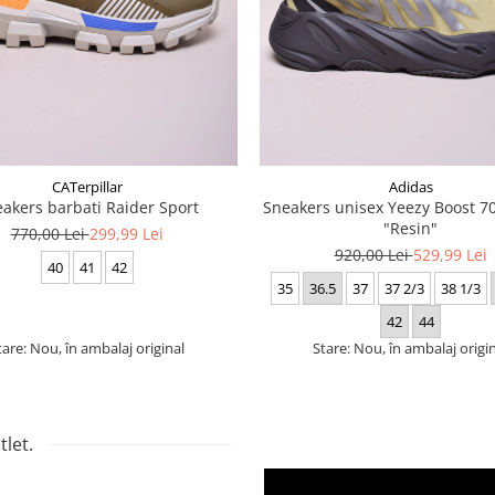
CATerpillar
Adidas
akers barbati Raider Sport
Sneakers unisex Yeezy Boost 
"Resin"
770,00 Lei
299,99 Lei
920,00 Lei
529,99 Lei
40
41
42
35
36.5
37
37 2/3
38 1/3
42
44
tare: Nou, în ambalaj original
Stare: Nou, în ambalaj origi
let.