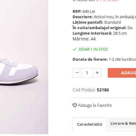
RRP:
640 Lei
Descriere:
Articol nou, în ambalaj 
Lățime pantofi:
Standard
În cutia/ambalajul original:
Da
Lungime interioară:
28.5 cm
Mărime
:
44
DOAR 1 IN STOC
Durata de livrare:
1-2 zile lucrăto
ADAUG
Cod Produs:
52186
Adauga la Favorite
Livrare & Ret
Caracteristici