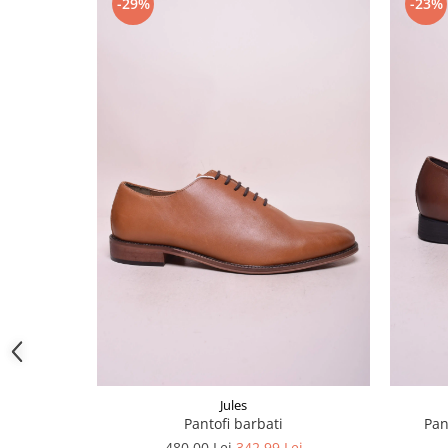
-29%
-23%
Jules
Pantofi barbati
Pan
480,00 Lei
342,99 Lei