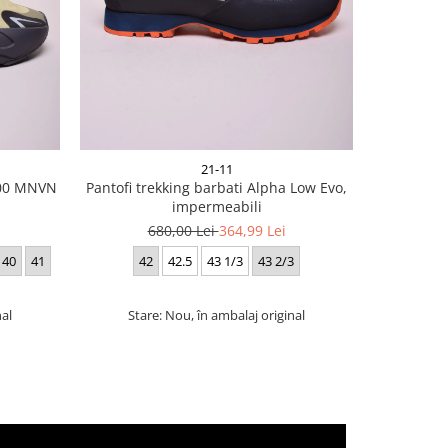
21-11
700 MNVN
Pantofi trekking barbati Alpha Low Evo,
Snea
impermeabili
5
680,00 Lei
364,99 Lei
40
41
42
42.5
43 1/3
43 2/3
nal
Stare: Nou, în ambalaj original
Star