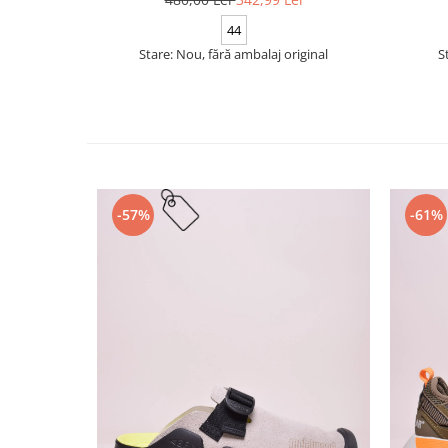
44
Stare: Nou, fără ambalaj original
S
-57%
-61%