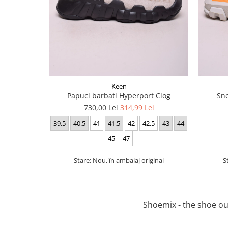
Keen
Papuci barbati Hyperport Clog
Sne
730,00 Lei
314,99 Lei
39.5
40.5
41
41.5
42
42.5
43
44
45
47
Stare: Nou, în ambalaj original
S
Shoemix - the shoe out