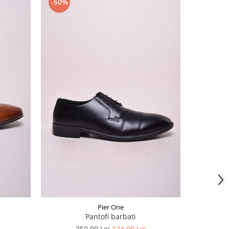
-50%
-35%
Pier One
Pantofi barbati
250,00 Lei
124,99 Lei
4