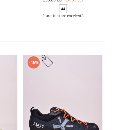
44
Stare: În stare excelentă
Stare
-46%
-26%