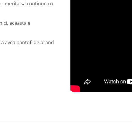
dar merită să continue cu
mici, aceasta e
 a avea pantofi de brand