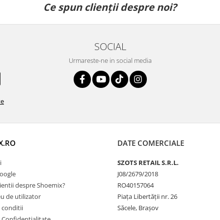
Ce spun clienții despre noi?
SOCIAL
Urmareste-ne in social media
te
X.RO
DATE COMERCIALE
i
SZOTS RETAIL S.R.L.
Google
J08/2679/2018
ientii despre Shoemix?
RO40157064
 de utilizator
Piața Libertății nr. 26
 conditii
Săcele, Brașov
e Confidentialitate