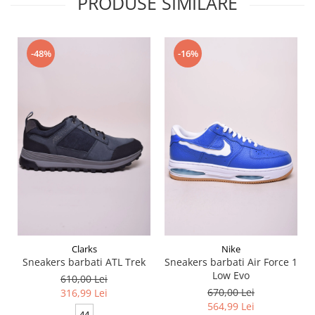
PRODUSE SIMILARE
-48%
-16%
Clarks
Nike
Sneakers barbati ATL Trek
Sneakers barbati Air Force 1
Low Evo
610,00 Lei
670,00 Lei
316,99 Lei
564,99 Lei
44