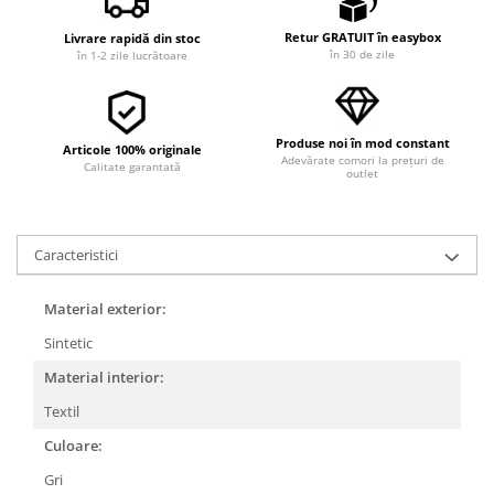
Retur GRATUIT în easybox
Livrare rapidă din stoc
în 30 de zile
în 1-2 zile lucrătoare
Produse noi în mod constant
Articole 100% originale
Adevărate comori la prețuri de
Calitate garantată
outlet
Caracteristici
Material exterior:
Sintetic
Material interior:
Textil
Culoare:
Gri