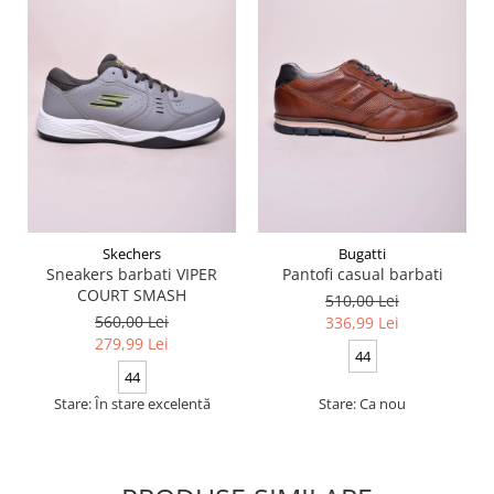
Skechers
Bugatti
Sneakers barbati VIPER
Pantofi casual barbati
COURT SMASH
510,00 Lei
560,00 Lei
336,99 Lei
279,99 Lei
44
44
Stare: În stare excelentă
Stare: Ca nou