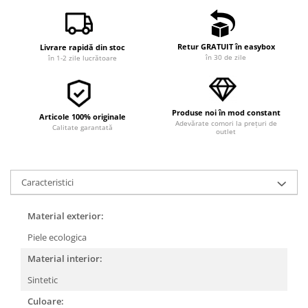
Retur GRATUIT în easybox
Livrare rapidă din stoc
în 30 de zile
în 1-2 zile lucrătoare
Produse noi în mod constant
Articole 100% originale
Adevărate comori la prețuri de
Calitate garantată
outlet
Caracteristici
Material exterior:
Piele ecologica
Material interior:
Sintetic
Culoare: