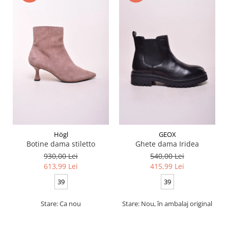
Högl
GEOX
Botine dama stiletto
Ghete dama Iridea
930,00 Lei
540,00 Lei
613,99 Lei
415,99 Lei
39
39
Stare: Ca nou
Stare: Nou, în ambalaj original