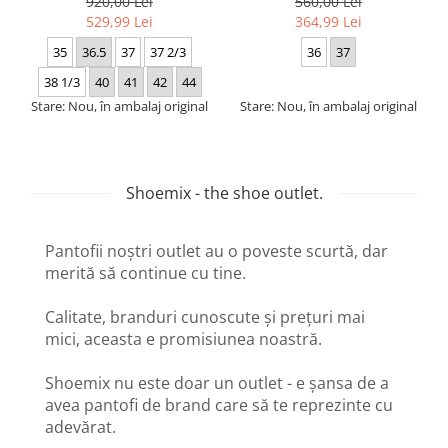
920,00 Lei
560,00 Lei
529,99 Lei
364,99 Lei
35
36.5
37
37 2/3
36
37
38 1/3
40
41
42
44
Stare: Nou, în ambalaj original
Stare: Nou, în ambalaj original
Shoemix - the shoe outlet.
Pantofii noștri outlet au o poveste scurtă, dar
merită să continue cu tine.
Calitate, branduri cunoscute și prețuri mai
mici, aceasta e promisiunea noastră.
Shoemix nu este doar un outlet - e șansa de a
avea pantofi de brand care să te reprezinte cu
adevărat.