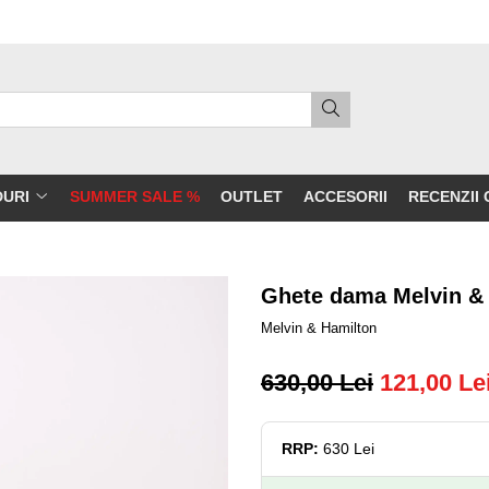
DURI
SUMMER SALE %
OUTLET
ACCESORII
RECENZII 
Ghete dama Melvin & H
Melvin & Hamilton
630,00 Lei
121,00 Le
RRP:
630 Lei