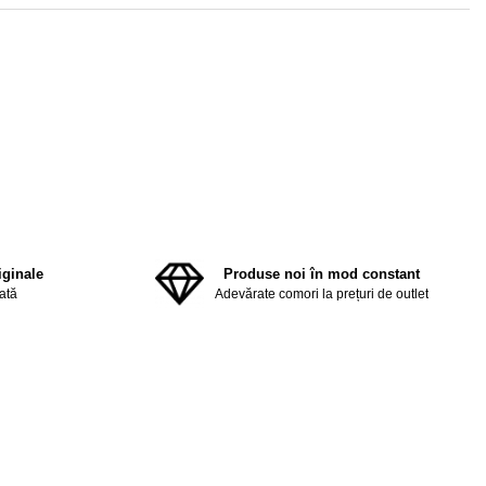
iginale
Produse noi în mod constant
tată
Adevărate comori la prețuri de outlet