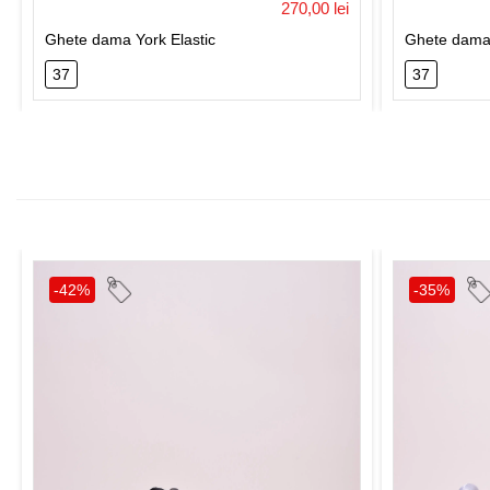
270,00 lei
Ghete dama York Elastic
Ghete dam
37
37
-42%
-35%