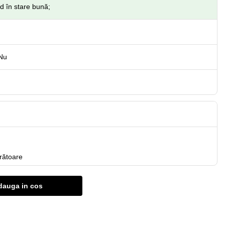
d în stare bună;
Nu
m
crătoare
dauga in cos