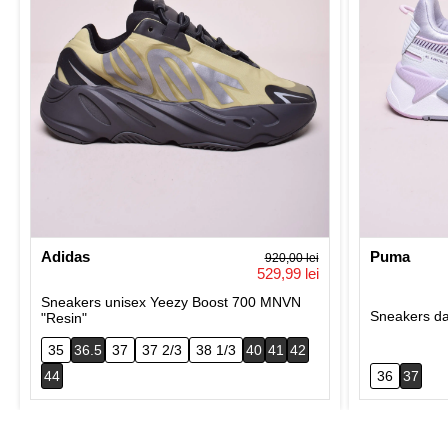
Adidas
Puma
920,00 lei
529,99 lei
Sneakers unisex Yeezy Boost 700 MNVN
Sneakers da
"Resin"
35
36.5
37
37 2/3
38 1/3
40
41
42
44
36
37