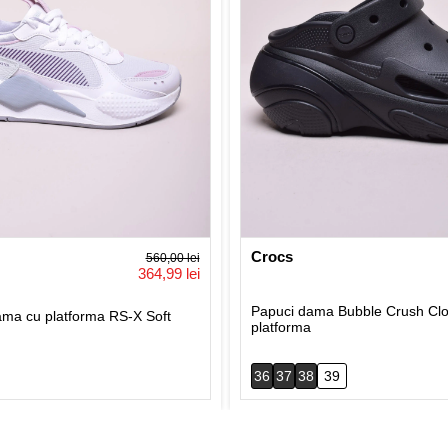
Crocs
560,00 lei
364,99 lei
Papuci dama Bubble Crush Clo
ma cu platforma RS-X Soft
platforma
36
37
38
39