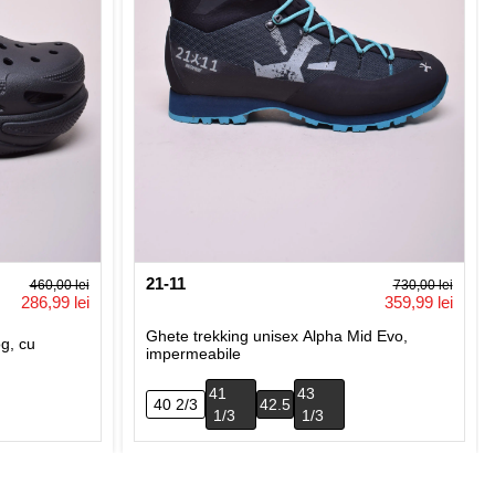
21-11
460,00 lei
730,00 lei
286,99 lei
359,99 lei
Ghete trekking unisex Alpha Mid Evo,
g, cu
impermeabile
41
43
40 2/3
42.5
1/3
1/3