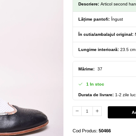
Descriere:
Articol second han
Lățime pantofi:
Îngust
În cutia/ambalajul original:
Lungime interioară:
23.5 c
Mărime
:
37
1
In stoc
Durata de livrare:
1-2 zile lu
A
Cod Produs:
50466