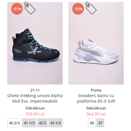
-51%
-35%
21-11
Puma
Ghete trekking unisex Alpha
Sneakers dama cu
Mid Evo, impermeabile
platforma RS-X Soft
730,00 Lei
560,00 Lei
359,99 Lei
364,99 Lei
40 2/3
41 1/3
42.5
43 1/3
36
37