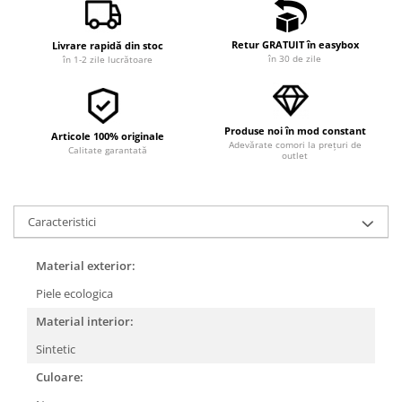
Retur GRATUIT în easybox
Livrare rapidă din stoc
în 30 de zile
în 1-2 zile lucrătoare
Produse noi în mod constant
Articole 100% originale
Adevărate comori la prețuri de
Calitate garantată
outlet
Caracteristici
Material exterior:
Piele ecologica
Material interior:
Sintetic
Culoare: