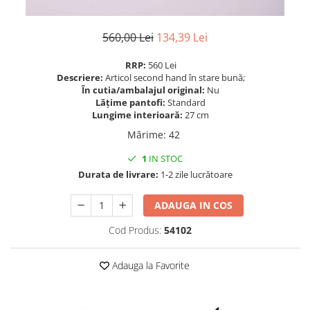
560,00 Lei
134,39 Lei
RRP:
560 Lei
Descriere:
Articol second hand în stare bună;
În cutia/ambalajul original:
Nu
Lățime pantofi:
Standard
Lungime interioară:
27 cm
Mărime
:
42
1
IN STOC
Durata de livrare:
1-2 zile lucrătoare
ADAUGA IN COS
Cod Produs:
54102
Adauga la Favorite