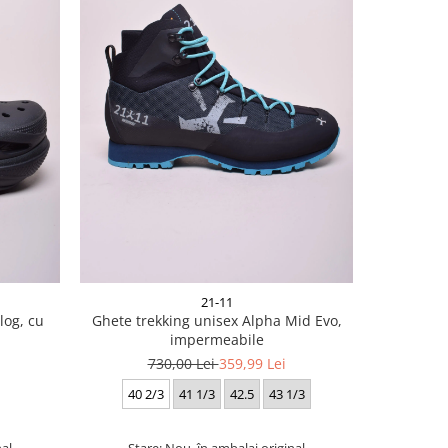
-35%
21-11
og, cu
Ghete trekking unisex Alpha Mid Evo,
Papuci 
impermeabile
730,00 Lei
359,99 Lei
3
40 2/3
41 1/3
42.5
43 1/3
nal
Stare: Nou, în ambalaj original
Star