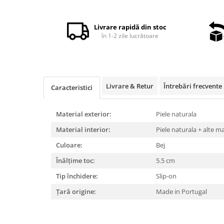
Distribuie
pe
Facebook
Livrare rapidă din stoc
în 1-2 zile lucrătoare
Livrare & Retur
Întrebări frecvente
Caracteristici
Material exterior:
Piele naturala
Material interior:
Piele naturala + alte m
Culoare:
Bej
Înălțime toc:
5.5 cm
Tip închidere:
Slip-on
Țară origine:
Made in Portugal