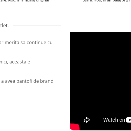
let.
dar merită să continue cu
mici, aceasta e
 a avea pantofi de brand