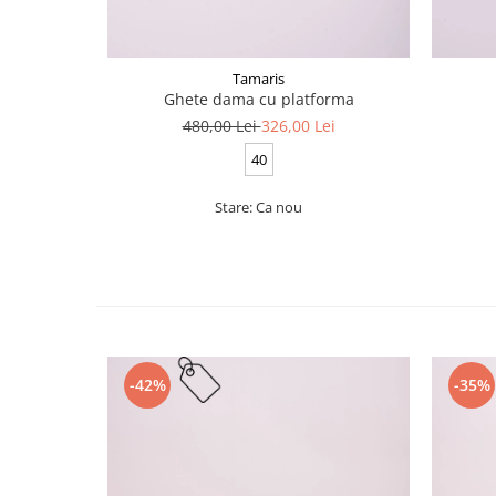
Tamaris
Ghete dama cu platforma
480,00 Lei
326,00 Lei
40
Stare: Ca nou
-42%
-35%