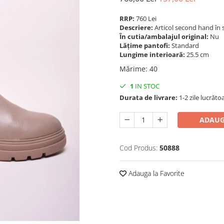
RRP:
760 Lei
Descriere:
Articol second hand în 
În cutia/ambalajul original:
Nu
Lățime pantofi:
Standard
Lungime interioară:
25.5 cm
Mărime
:
40
1
IN STOC
Durata de livrare:
1-2 zile lucrăto
ADAUG
Cod Produs:
50888
Adauga la Favorite