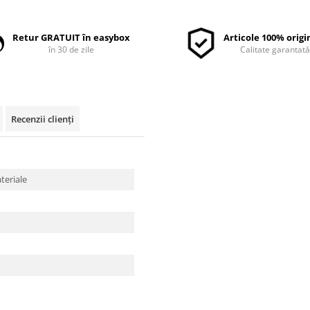
Retur GRATUIT în easybox
Articole 100% origi
în 30 de zile
Calitate garantat
Recenzii clienți
ateriale