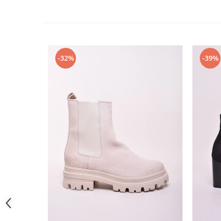
-32%
-39%