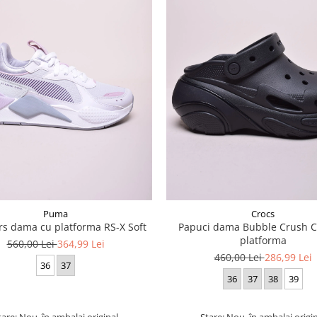
Puma
Crocs
s dama cu platforma RS-X Soft
Papuci dama Bubble Crush Cl
platforma
560,00 Lei
364,99 Lei
460,00 Lei
286,99 Lei
36
37
36
37
38
39
tare: Nou, în ambalaj original
Stare: Nou, în ambalaj origi