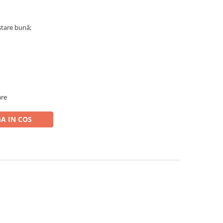
stare bună;
are
A IN COS