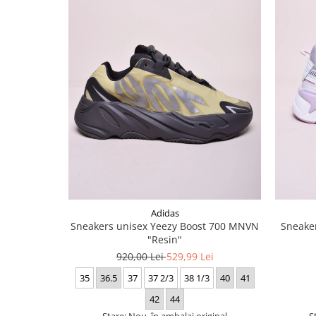
Adidas
Sneakers unisex Yeezy Boost 700 MNVN
Sneaker
"Resin"
920,00 Lei
529,99 Lei
35
36.5
37
37 2/3
38 1/3
40
41
42
44
Stare: Nou, în ambalaj original
S