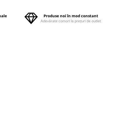
nale
Produse noi în mod constant
ă
Adevărate comori la prețuri de outlet