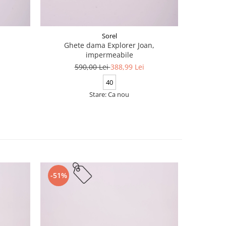
Sorel
Ghete dama Explorer Joan,
impermeabile
1
590,00 Lei
388,99 Lei
40
Stare: Ca nou
-51%