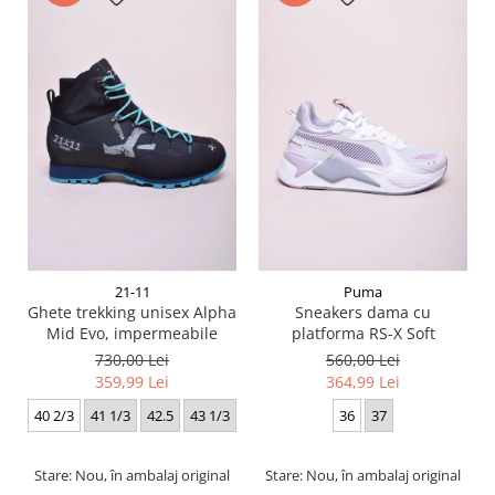
21-11
Puma
Ghete trekking unisex Alpha
Sneakers dama cu
Mid Evo, impermeabile
platforma RS-X Soft
730,00 Lei
560,00 Lei
359,99 Lei
364,99 Lei
40 2/3
41 1/3
42.5
43 1/3
36
37
Stare: Nou, în ambalaj original
Stare: Nou, în ambalaj original