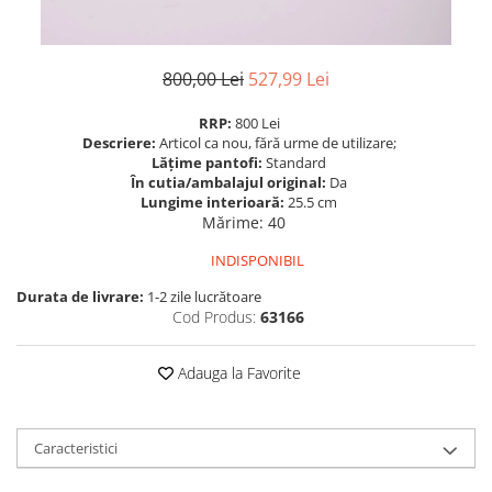
800,00 Lei
527,99 Lei
RRP:
800 Lei
Descriere:
Articol ca nou, fără urme de utilizare;
Lățime pantofi:
Standard
În cutia/ambalajul original:
Da
Lungime interioară:
25.5 cm
Mărime
:
40
INDISPONIBIL
Durata de livrare:
1-2 zile lucrătoare
Cod Produs:
63166
Adauga la Favorite
Caracteristici