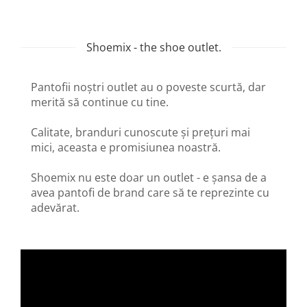
Shoemix - the shoe outlet.
Pantofii noștri outlet au o poveste scurtă, dar
merită să continue cu tine.
Calitate, branduri cunoscute și prețuri mai
mici, aceasta e promisiunea noastră.
Shoemix nu este doar un outlet - e șansa de a
avea pantofi de brand care să te reprezinte cu
adevărat.