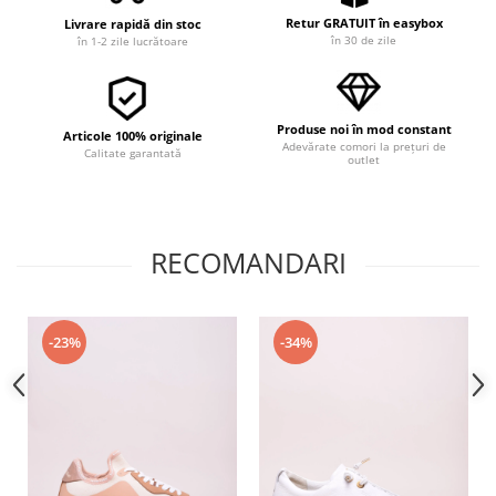
Retur GRATUIT în easybox
Livrare rapidă din stoc
în 30 de zile
în 1-2 zile lucrătoare
Produse noi în mod constant
Articole 100% originale
Adevărate comori la prețuri de
Calitate garantată
outlet
RECOMANDARI
-23%
-34%