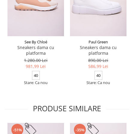
See By Chloé
Paul Green
Sneakers dama cu
Sneakers dama cu
platforma
platforma
1.280,00 Lei
890,00 Lei
981,99 Lei
586,99 Lei
40
40
Stare: Ca nou
Stare: Ca nou
PRODUSE SIMILARE
-51%
-35%