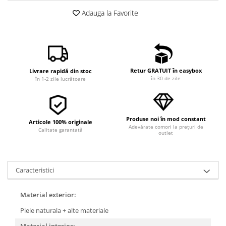
Adauga la Favorite
Retur GRATUIT în easybox
Livrare rapidă din stoc
în 30 de zile
în 1-2 zile lucrătoare
Produse noi în mod constant
Articole 100% originale
Adevărate comori la prețuri de
Calitate garantată
outlet
Caracteristici
Material exterior:
Piele naturala + alte materiale
Material interior: