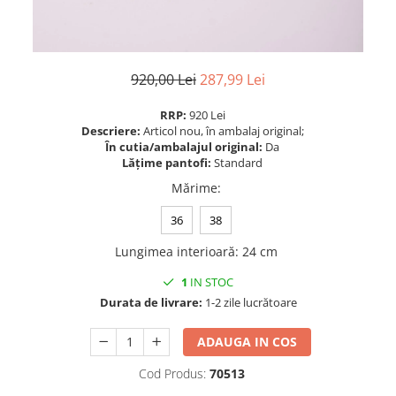
920,00 Lei
287,99 Lei
RRP:
920 Lei
Descriere:
Articol nou, în ambalaj original;
În cutia/ambalajul original:
Da
Lățime pantofi:
Standard
Mărime
:
36
38
Lungimea interioară
:
24 cm
1
IN STOC
Durata de livrare:
1-2 zile lucrătoare
ADAUGA IN COS
Cod Produs:
70513