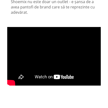
Shoemix nu este doar un outlet - e șansa de a
avea pantofi de brand care să te reprezinte cu
adevărat.