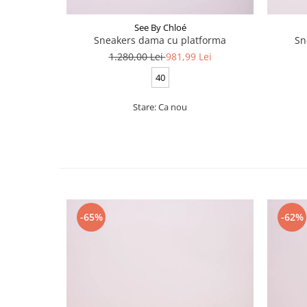
See By Chloé
Sneakers dama cu platforma
Sn
1.280,00 Lei
981,99 Lei
40
Stare: Ca nou
-65%
-62%