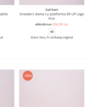
Karl Kani
abile
Sneakers dama cu platforma 89 UP Logo
Prm
5
400,00 Lei
254,99 Lei
40
nal
Stare: Nou, în ambalaj original
-30%