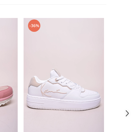
-36%
-45%