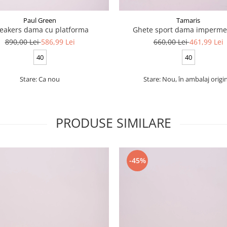
Paul Green
Tamaris
eakers dama cu platforma
Ghete sport dama imperme
890,00 Lei
586,99 Lei
660,00 Lei
461,99 Lei
40
40
Stare: Ca nou
Stare: Nou, în ambalaj origi
PRODUSE SIMILARE
-45%