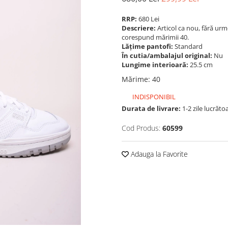
RRP:
680 Lei
Descriere:
Articol ca nou, fără urm
corespund mărimii 40.
Lățime pantofi:
Standard
În cutia/ambalajul original:
Nu
Lungime interioară:
25.5 cm
Mărime
:
40
INDISPONIBIL
Durata de livrare:
1-2 zile lucrăto
Cod Produs:
60599
Adauga la Favorite