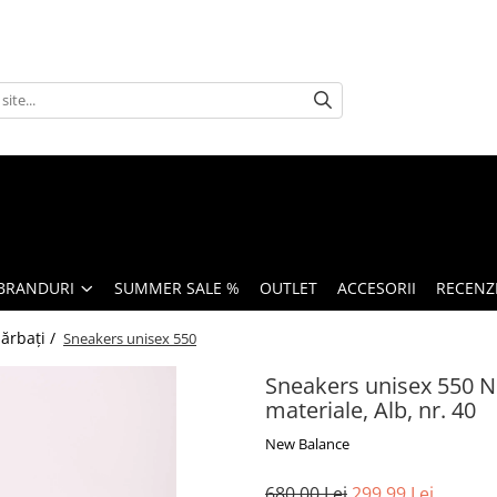
BRANDURI
SUMMER SALE %
OUTLET
ACCESORII
RECENZI
bărbați /
Sneakers unisex 550
Sneakers unisex 550 Ne
materiale, Alb, nr. 40
New Balance
680,00 Lei
299,99 Lei