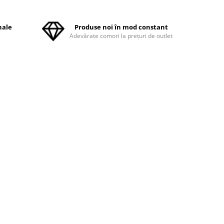
nale
Produse noi în mod constant
ă
Adevărate comori la prețuri de outlet