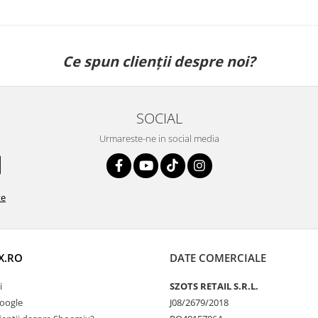
Ce spun clienții despre noi?
SOCIAL
Urmareste-ne in social media
te
X.RO
DATE COMERCIALE
i
SZOTS RETAIL S.R.L.
Google
J08/2679/2018