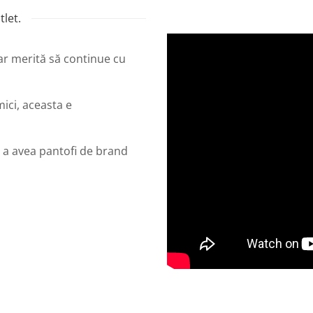
let.
dar merită să continue cu
mici, aceasta e
 a avea pantofi de brand