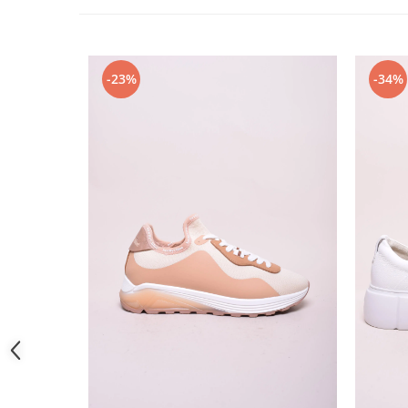
-23%
-34%