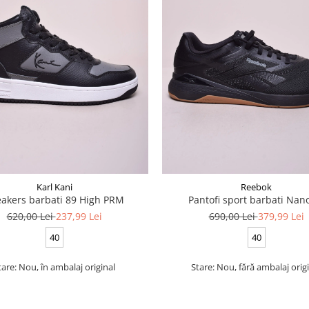
Karl Kani
Reebok
akers barbati 89 High PRM
Pantofi sport barbati Nan
620,00 Lei
237,99 Lei
690,00 Lei
379,99 Lei
40
40
tare: Nou, în ambalaj original
Stare: Nou, fără ambalaj orig