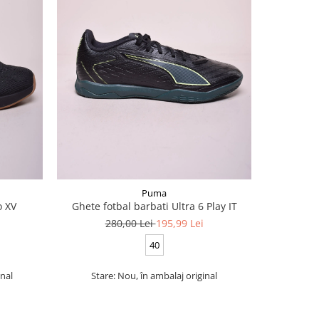
-25%
Puma
o XV
Ghete fotbal barbati Ultra 6 Play IT
Pantofi
280,00 Lei
195,99 Lei
2
40
inal
Stare: Nou, în ambalaj original
Stare