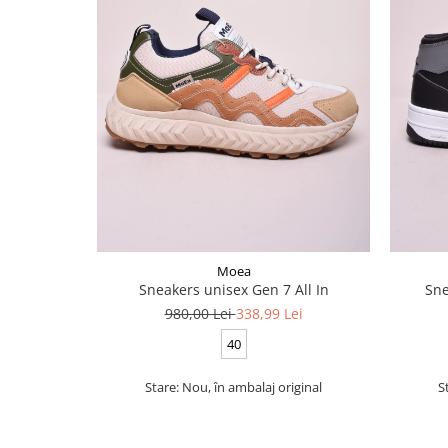
Moea
Sneakers unisex Gen 7 All In
Sne
980,00 Lei
338,99 Lei
40
Stare: Nou, în ambalaj original
S