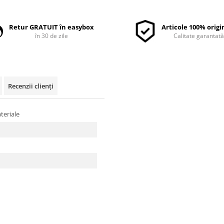
Retur GRATUIT în easybox
Articole 100% origi
în 30 de zile
Calitate garantat
Recenzii clienți
ateriale