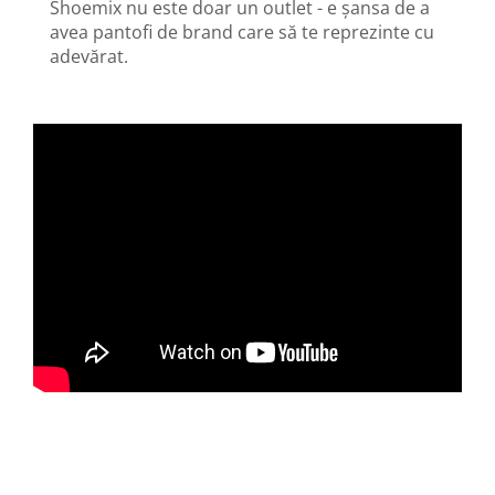
Shoemix nu este doar un outlet - e șansa de a
avea pantofi de brand care să te reprezinte cu
adevărat.