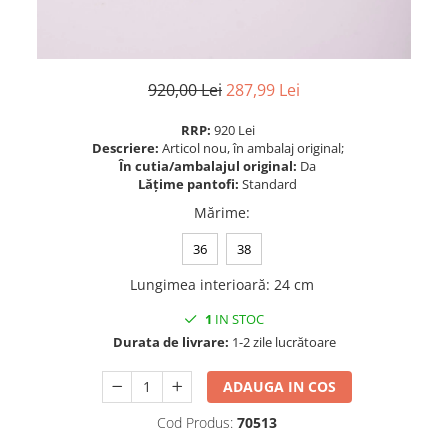
920,00 Lei
287,99 Lei
RRP:
920 Lei
Descriere:
Articol nou, în ambalaj original;
În cutia/ambalajul original:
Da
Lățime pantofi:
Standard
Mărime
:
36
38
Lungimea interioară
:
24 cm
1
IN STOC
Durata de livrare:
1-2 zile lucrătoare
ADAUGA IN COS
Cod Produs:
70513