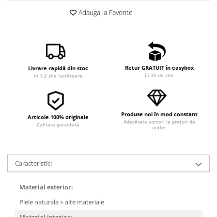
Adauga la Favorite
Retur GRATUIT în easybox
Livrare rapidă din stoc
în 30 de zile
în 1-2 zile lucrătoare
Produse noi în mod constant
Articole 100% originale
Adevărate comori la prețuri de
Calitate garantată
outlet
Caracteristici
Material exterior:
Piele naturala + alte materiale
Material interior: