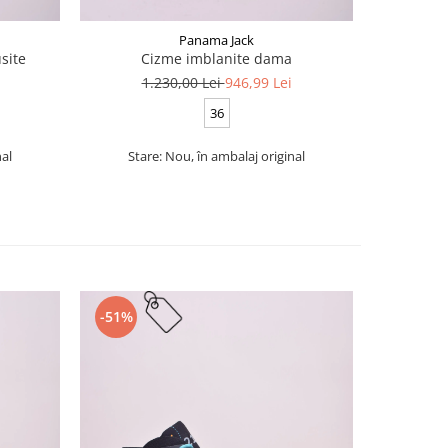
Panama Jack
site
Cizme imblanite dama
1.230,00 Lei
946,99 Lei
1
36
nal
Stare: Nou, în ambalaj original
S
-51%