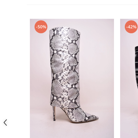
-50%
-42%