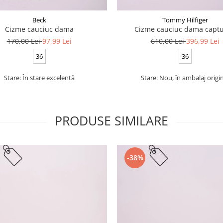
Beck
Tommy Hilfiger
Cizme cauciuc dama
Cizme cauciuc dama captu
170,00 Lei
97,99 Lei
610,00 Lei
396,99 Lei
36
36
Stare: În stare excelentă
Stare: Nou, în ambalaj origi
PRODUSE SIMILARE
-38%