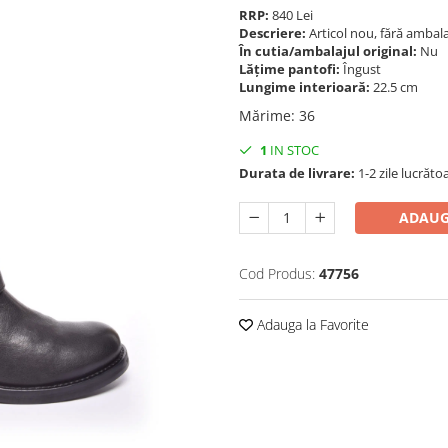
RRP:
840 Lei
Descriere:
Articol nou, fără ambala
În cutia/ambalajul original:
Nu
Lățime pantofi:
Îngust
Lungime interioară:
22.5 cm
Mărime
:
36
1
IN STOC
Durata de livrare:
1-2 zile lucrăto
ADAUG
Cod Produs:
47756
Adauga la Favorite