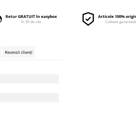
Retur GRATUIT în easybox
Articole 100% origi
în 30 de zile
Calitate garantat
Recenzii clienți