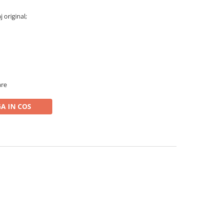
j original;
are
A IN COS