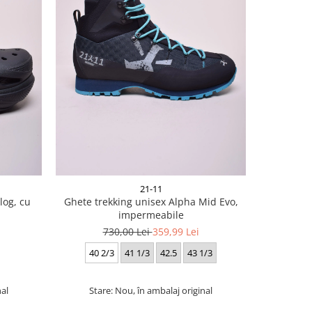
-36%
21-11
og, cu
Ghete trekking unisex Alpha Mid Evo,
Pantofi 
impermeabile
4
730,00 Lei
359,99 Lei
35 2/3
3
40 2/3
41 1/3
42.5
43 1/3
nal
Stare: Nou, în ambalaj original
Star