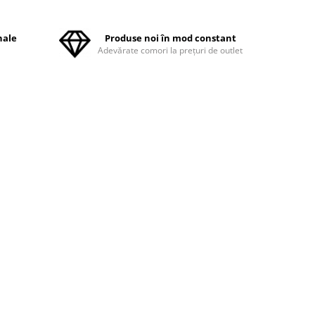
nale
Produse noi în mod constant
ă
Adevărate comori la prețuri de outlet