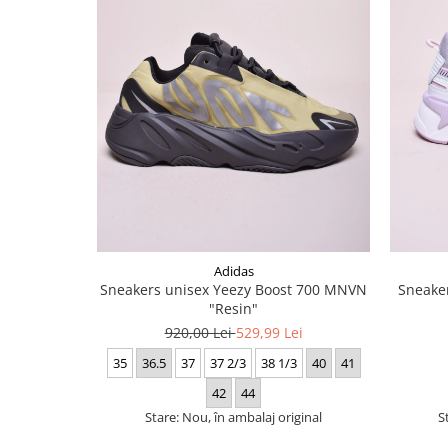
Adidas
Sneakers unisex Yeezy Boost 700 MNVN
Sneaker
"Resin"
920,00 Lei
529,99 Lei
35
36.5
37
37 2/3
38 1/3
40
41
42
44
Stare: Nou, în ambalaj original
S