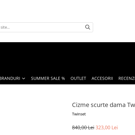
BRANDURI
SUMMER SALE %
OUTLET
ACCESORII
RECENZI
Cizme scurte dama Twin
Twinset
840,00 Lei
323,00 Lei