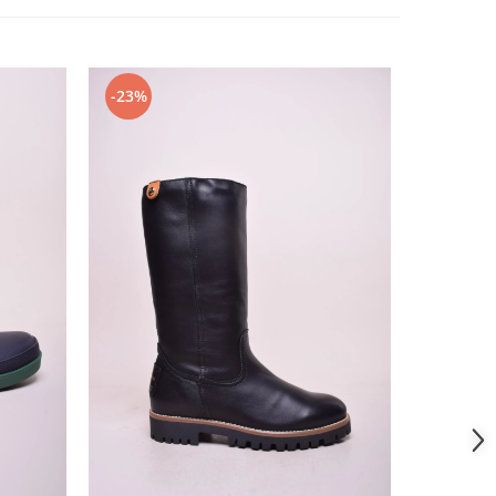
-23%
-51%