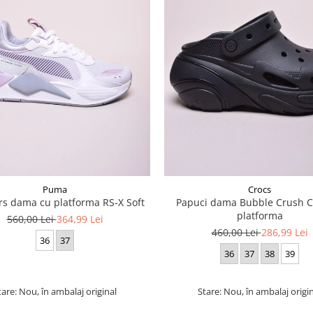
Puma
Crocs
s dama cu platforma RS-X Soft
Papuci dama Bubble Crush Cl
platforma
560,00 Lei
364,99 Lei
460,00 Lei
286,99 Lei
36
37
36
37
38
39
tare: Nou, în ambalaj original
Stare: Nou, în ambalaj origi