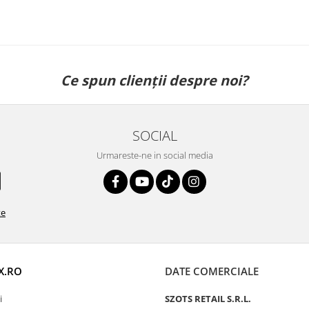
Ce spun clienții despre noi?
SOCIAL
Urmareste-ne in social media
te
X.RO
DATE COMERCIALE
i
SZOTS RETAIL S.R.L.