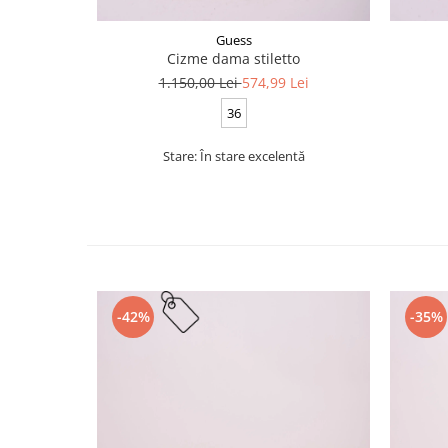
Guess
Cizme dama stiletto
1.150,00 Lei
574,99 Lei
36
Stare: În stare excelentă
-42%
-35%