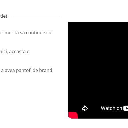
let.
dar merită să continue cu
mici, aceasta e
 a avea pantofi de brand