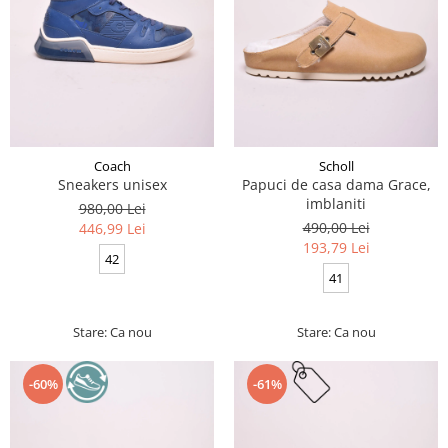
Coach
Scholl
Sneakers unisex
Papuci de casa dama Grace,
imblaniti
980,00 Lei
490,00 Lei
446,99 Lei
193,79 Lei
42
41
Stare: Ca nou
Stare: Ca nou
-60%
-61%