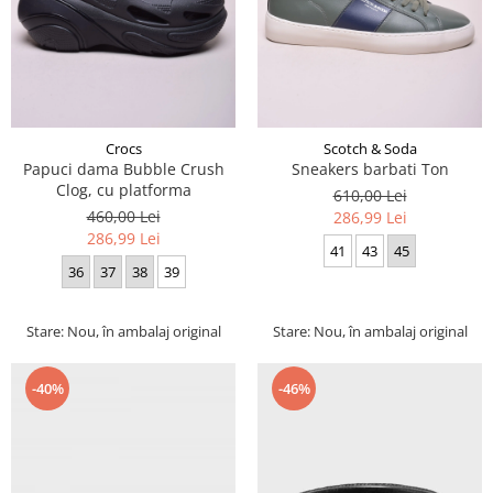
Crocs
Scotch & Soda
Papuci dama Bubble Crush
Sneakers barbati Ton
Clog, cu platforma
610,00 Lei
460,00 Lei
286,99 Lei
286,99 Lei
41
43
45
36
37
38
39
Stare: Nou, în ambalaj original
Stare: Nou, în ambalaj original
-40%
-46%