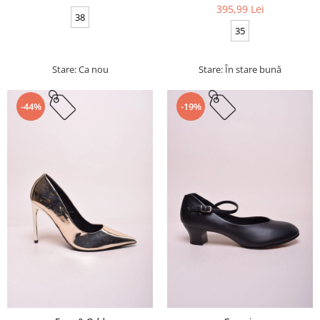
395,99 Lei
38
35
Stare: Ca nou
Stare: În stare bună
-44%
-19%