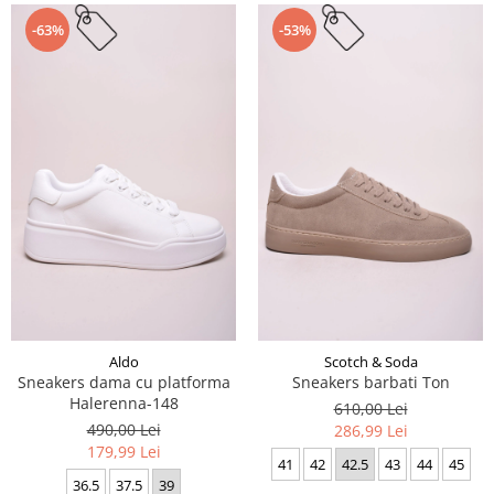
-63%
-53%
Aldo
Scotch & Soda
Sneakers dama cu platforma
Sneakers barbati Ton
Halerenna-148
610,00 Lei
490,00 Lei
286,99 Lei
179,99 Lei
41
42
42.5
43
44
45
36.5
37.5
39