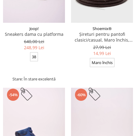
Joop!
Shoemix®
Sneakers dama cu platforma
Șireturi pentru pantofi
clasici/casual, Maro închis,
640,00 Lei
Cerate, Calitate premium, 110
27,99 Lei
248,99 Lei
cm x 0.3 cm
14,99 Lei
38
Maro închis
Stare: În stare excelentă
-54%
-60%