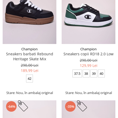
Champion
Champion
Sneakers barbati Rebound
Sneakers copii RD18 2.0 Low
Heritage Skate Mix
290,00 Lei
290,00 Lei
129,99 Lei
189,99 Lei
37.5
38
39
40
42
Stare: Nou, în ambalaj original
Stare: Nou, în ambalaj original
-64%
-35%