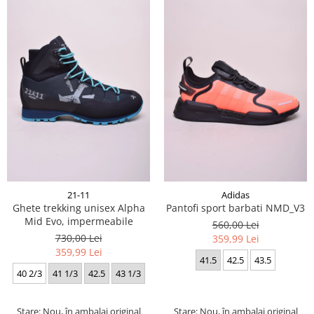
21-11
Adidas
Ghete trekking unisex Alpha
Pantofi sport barbati NMD_V3
Mid Evo, impermeabile
560,00 Lei
730,00 Lei
359,99 Lei
359,99 Lei
41.5
42.5
43.5
40 2/3
41 1/3
42.5
43 1/3
Stare: Nou, în ambalaj original
Stare: Nou, în ambalaj original