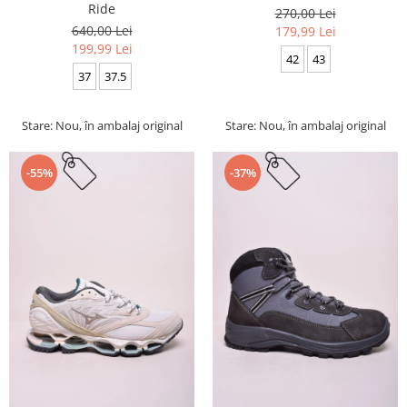
Ride
270,00 Lei
640,00 Lei
179,99 Lei
199,99 Lei
42
43
37
37.5
Stare: Nou, în ambalaj original
Stare: Nou, în ambalaj original
-55%
-37%