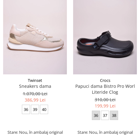
Twinset
Crocs
Sneakers dama
Papuci dama Bistro Pro Worl
Literide Clog
1.070,00 Lei
310,00 Lei
386,99 Lei
199,99 Lei
36
39
40
36
37
38
Stare: Nou, în ambalaj original
Stare: Nou, în ambalaj original