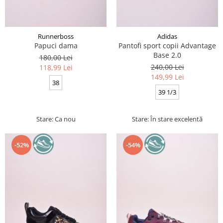
Runnerboss
Adidas
Papuci dama
Pantofi sport copii Advantage
Base 2.0
180,00 Lei
240,00 Lei
118,99 Lei
149,99 Lei
38
39 1/3
Stare: Ca nou
Stare: În stare excelentă
-52%
-54%