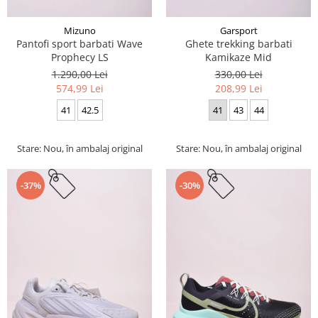
Mizuno
Garsport
Pantofi sport barbati Wave
Ghete trekking barbati
Prophecy LS
Kamikaze Mid
1.290,00 Lei
330,00 Lei
574,99 Lei
208,99 Lei
41
42.5
41
43
44
Stare: Nou, în ambalaj original
Stare: Nou, în ambalaj original
-37%
-30%