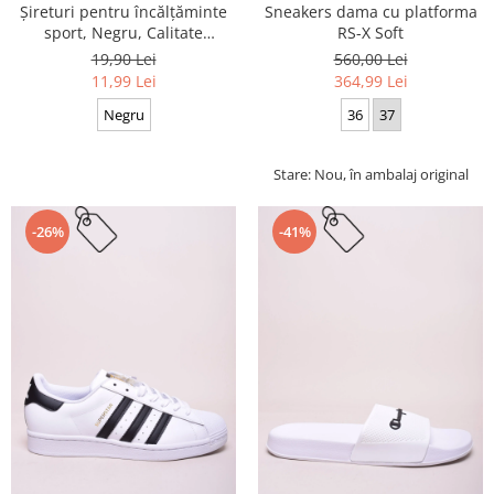
Sneakers dama cu platforma
Șireturi pentru încălțăminte
RS-X Soft
sport, Negru, Calitate
premium, 110 cm x 0.8 cm
560,00 Lei
19,90 Lei
364,99 Lei
11,99 Lei
36
37
Negru
Stare: Nou, în ambalaj original
-26%
-41%