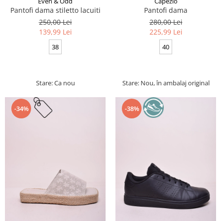
Even & Odd
Capezio
Pantofi dama stiletto lacuiti
Pantofi dama
250,00 Lei
280,00 Lei
139,99 Lei
225,99 Lei
38
40
Stare: Ca nou
Stare: Nou, în ambalaj original
-34%
-38%