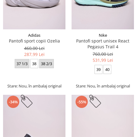
Adidas
Nike
Pantofi sport copii Ozelia
Pantofi sport unisex React
Pegasus Trail 4
460,00 Lei
760,00 Lei
287,99 Lei
531,99 Lei
37 1/3
38
38 2/3
39
40
Stare: Nou, în ambalaj original
Stare: Nou, în ambalaj original
-34%
-55%