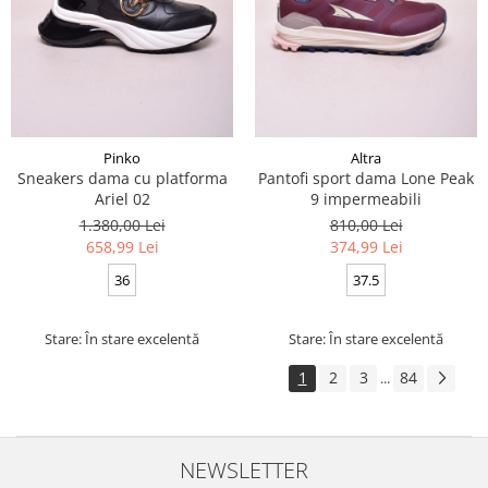
Pinko
Altra
Sneakers dama cu platforma
Pantofi sport dama Lone Peak
Ariel 02
9 impermeabili
1.380,00 Lei
810,00 Lei
658,99 Lei
374,99 Lei
36
37.5
Stare: În stare excelentă
Stare: În stare excelentă
1
2
3
84
...
NEWSLETTER