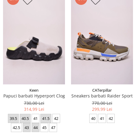
Keen
CATerpillar
Papuci barbati Hyperport Clog
Sneakers barbati Raider Sport
730,00 Lei
770,00 Lei
314,99 Lei
299,99 Lei
39.5
40.5
41
41.5
42
40
41
42
42.5
43
44
45
47