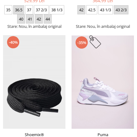
529,99 Lei
364,99 Lei
35
36.5
37
37 2/3
38 1/3
42
42.5
43 1/3
43 2/3
40
41
42
44
Stare: Nou, în ambalaj original
Stare: Nou, în ambalaj original
-40%
-35%
Puma
Shoemix®