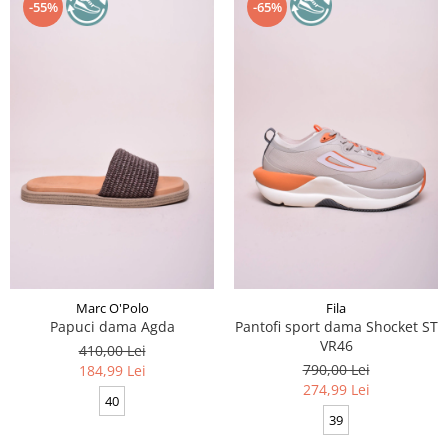
-55%
-65%
Marc O'Polo
Fila
Papuci dama Agda
Pantofi sport dama Shocket ST
VR46
410,00 Lei
790,00 Lei
184,99 Lei
274,99 Lei
40
39