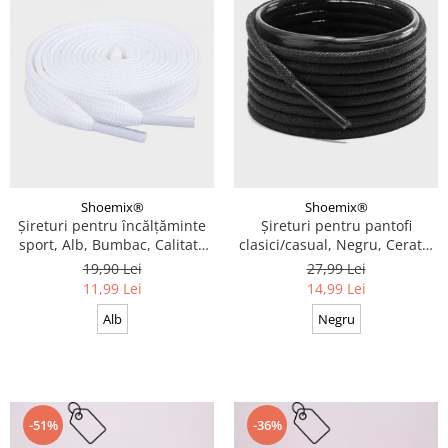
Shoemix®
Shoemix®
Șireturi pentru încălțăminte
Șireturi pentru pantofi
sport, Alb, Bumbac, Calitate
clasici/casual, Negru, Cerate,
premium, 100 cm x 0.8 cm
Calitate premium, 110 cm x
19,90 Lei
27,99 Lei
0.3 cm
11,99 Lei
14,99 Lei
Alb
Negru
-51%
-36%