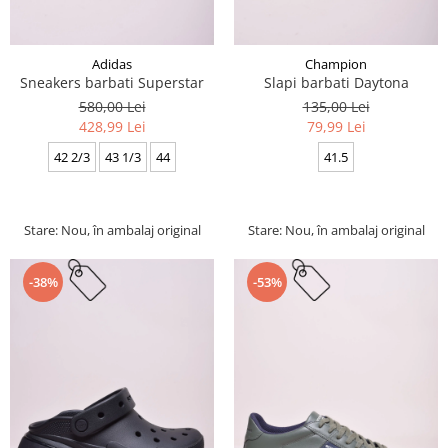
Adidas
Champion
Sneakers barbati Superstar
Slapi barbati Daytona
580,00 Lei
135,00 Lei
428,99 Lei
79,99 Lei
42 2/3
43 1/3
44
41.5
Stare: Nou, în ambalaj original
Stare: Nou, în ambalaj original
-38%
-53%