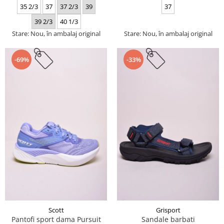
35 2/3
37
37 2/3
39
37
39 2/3
40 1/3
Stare: Nou, în ambalaj original
Stare: Nou, în ambalaj original
-69%
-33%
Scott
Grisport
Pantofi sport dama Pursuit
Sandale barbati