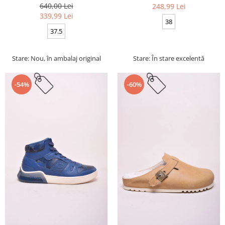
640,00 Lei
248,99 Lei
339,99 Lei
38
37.5
Stare: Nou, în ambalaj original
Stare: În stare excelentă
-54%
-60%