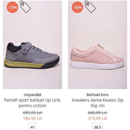
-73%
-50%
Unparallel
Michael Kors
Pantofi sport barbati Up Link,
Sneakers dama Keaton Zip
pentru ciclism
Slip On
680,00 Lei
640,00 Lei
184,99 Lei
319,99 Lei
41
38.5