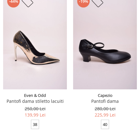
-44%
-19%
Even & Odd
Capezio
Pantofi dama stiletto lacuiti
Pantofi dama
250,00 Lei
280,00 Lei
139,99 Lei
225,99 Lei
38
40