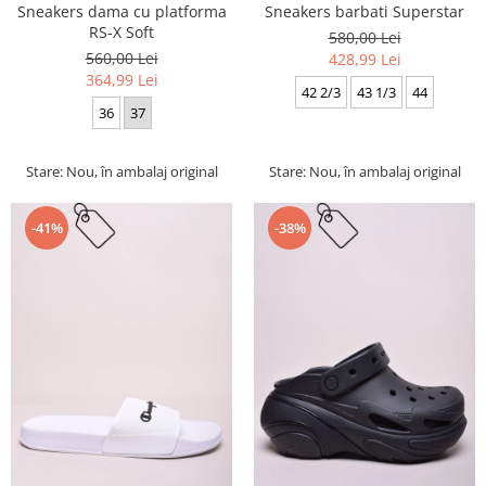
Sneakers dama cu platforma
Sneakers barbati Superstar
RS-X Soft
580,00 Lei
560,00 Lei
428,99 Lei
364,99 Lei
42 2/3
43 1/3
44
36
37
Stare: Nou, în ambalaj original
Stare: Nou, în ambalaj original
-41%
-38%