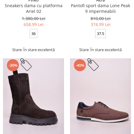
Sneakers dama cu platforma
Pantofi sport dama Lone Peak
Ariel 02
9 impermeabili
1.380,00 Lei
810,00 Lei
658,99 Lei
374,99 Lei
36
37.5
Stare: În stare excelentă
Stare: În stare excelentă
-30%
-40%