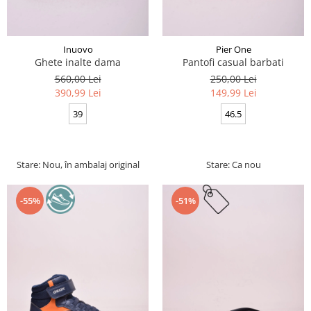
Inuovo
Pier One
Ghete inalte dama
Pantofi casual barbati
560,00 Lei
250,00 Lei
390,99 Lei
149,99 Lei
39
46.5
Stare: Nou, în ambalaj original
Stare: Ca nou
-55%
-51%