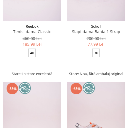
Reebok
Scholl
Tenisi dama Classic
Slapi dama Bahia 1 Strap
460,00 Lei
200,00 Lei
185,99 Lei
77,99 Lei
40
36
Stare: În stare excelentă
Stare: Nou, fără ambalaj original
-55%
-65%