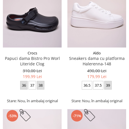
Crocs
Aldo
Papuci dama Bistro Pro Worl
Sneakers dama cu platforma
Literide Clog
Halerenna-148
310,00 Lei
490,00 Lei
199,99 Lei
179,99 Lei
36
37
38
36.5
37.5
39
Stare: Nou, în ambalaj original
Stare: Nou, în ambalaj original
-53%
-71%