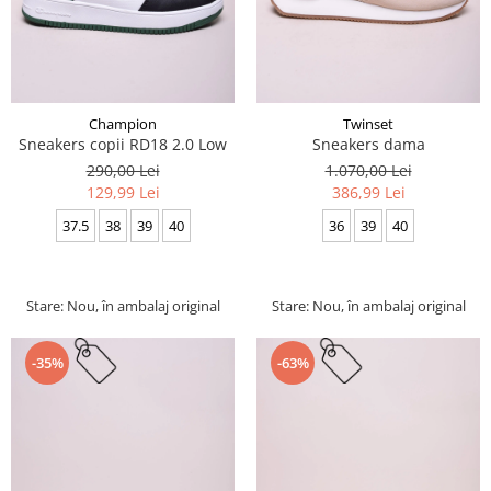
Champion
Twinset
Sneakers copii RD18 2.0 Low
Sneakers dama
290,00 Lei
1.070,00 Lei
129,99 Lei
386,99 Lei
37.5
38
39
40
36
39
40
Stare: Nou, în ambalaj original
Stare: Nou, în ambalaj original
-35%
-63%