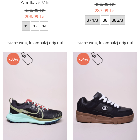
Kamikaze Mid
460,00 Lei
330,00 Lei
287,99 Lei
208,99 Lei
37 1/3
38
38 2/3
41
43
44
Stare: Nou, în ambalaj original
Stare: Nou, în ambalaj original
-30%
-34%