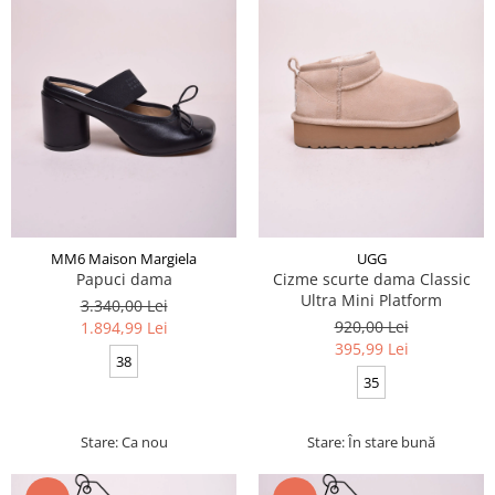
MM6 Maison Margiela
UGG
Papuci dama
Cizme scurte dama Classic
Ultra Mini Platform
3.340,00 Lei
920,00 Lei
1.894,99 Lei
395,99 Lei
38
35
Stare: Ca nou
Stare: În stare bună