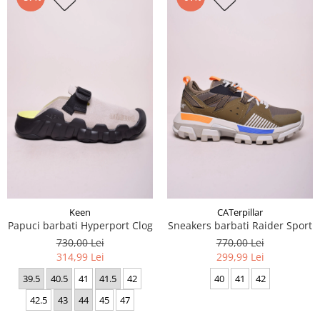
Keen
CATerpillar
Papuci barbati Hyperport Clog
Sneakers barbati Raider Sport
730,00 Lei
770,00 Lei
314,99 Lei
299,99 Lei
39.5
40.5
41
41.5
42
40
41
42
42.5
43
44
45
47