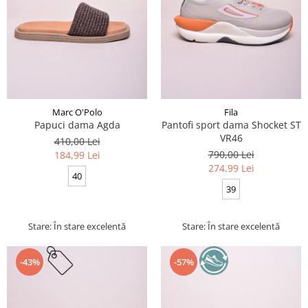
Marc O'Polo
Fila
Papuci dama Agda
Pantofi sport dama Shocket ST
VR46
410,00 Lei
790,00 Lei
184,99 Lei
274,99 Lei
40
39
Stare: În stare excelentă
Stare: În stare excelentă
-43%
-57%