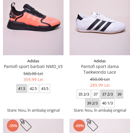
Adidas
Adidas
Pantofi sport barbati NMD_V3
Pantofi sport dama
Taekwondo Lace
560,00 Lei
450,00 Lei
359,99 Lei
289,99 Lei
41.5
42.5
43.5
35 2/3
37
37 2/3
39
39 2/3
40 1/3
Stare: Nou, în ambalaj original
Stare: Nou, în ambalaj original
-35%
-69%