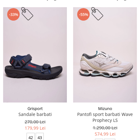
-33%
-55%
Grisport
Mizuno
Sandale barbati
Pantofi sport barbati Wave
Prophecy LS
270,00 Lei
1.290,00 Lei
179,99 Lei
574,99 Lei
42
43