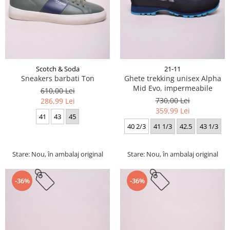
Scotch & Soda
21-11
Sneakers barbati Ton
Ghete trekking unisex Alpha
Mid Evo, impermeabile
610,00 Lei
730,00 Lei
286,99 Lei
359,99 Lei
41
43
45
40 2/3
41 1/3
42.5
43 1/3
Stare: Nou, în ambalaj original
Stare: Nou, în ambalaj original
-36%
-36%