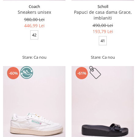
Coach
Scholl
Sneakers unisex
Papuci de casa dama Grace,
imblaniti
980,00 Lei
490,00 Lei
446,99 Lei
193,79 Lei
42
41
Stare: Ca nou
Stare: Ca nou
-60%
-61%