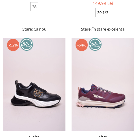
149,99 Lei
38
39 1/3
Stare: Ca nou
Stare: În stare excelentă
-52%
-54%
Pinko
Altra