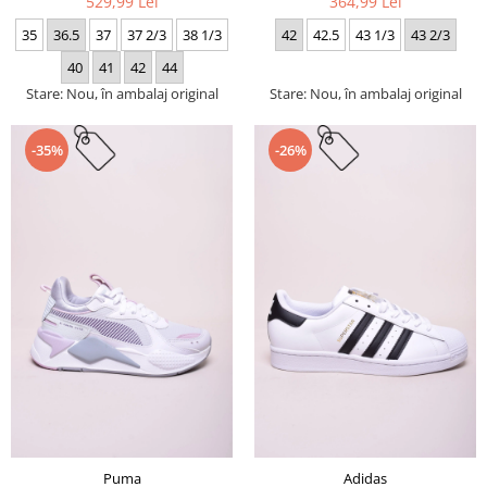
529,99 Lei
364,99 Lei
35
36.5
37
37 2/3
38 1/3
42
42.5
43 1/3
43 2/3
40
41
42
44
Stare: Nou, în ambalaj original
Stare: Nou, în ambalaj original
-35%
-26%
Puma
Adidas