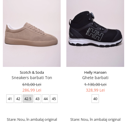
Scotch & Soda
Helly Hansen
Sneakers barbati Ton
Ghete barbati
610,00 Lei
1.130,00 Lei
286,99 Lei
328,99 Lei
41
42
42.5
43
44
45
40
Stare: Nou, în ambalaj original
Stare: Nou, în ambalaj original