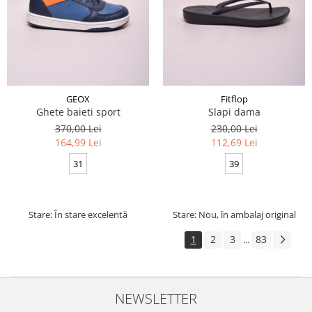
GEOX
Fitflop
Ghete baieti sport
Slapi dama
370,00 Lei
230,00 Lei
164,99 Lei
112,69 Lei
31
39
Stare: În stare excelentă
Stare: Nou, în ambalaj original
1
2
3
83
...
NEWSLETTER