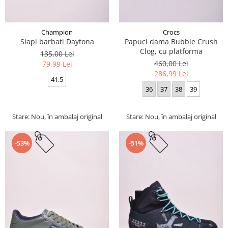
Champion
Crocs
Slapi barbati Daytona
Papuci dama Bubble Crush
Clog, cu platforma
135,00 Lei
460,00 Lei
79,99 Lei
286,99 Lei
41.5
36
37
38
39
Stare: Nou, în ambalaj original
Stare: Nou, în ambalaj original
-53%
-51%