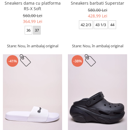
Sneakers dama cu platforma
Sneakers barbati Superstar
RS-X Soft
580,00 Lei
560,00 Lei
428,99 Lei
364,99 Lei
42 2/3
43 1/3
44
36
37
Stare: Nou, în ambalaj original
Stare: Nou, în ambalaj original
-41%
-38%