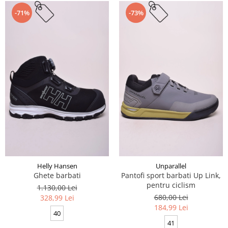
-71%
-73%
Helly Hansen
Unparallel
Ghete barbati
Pantofi sport barbati Up Link,
pentru ciclism
1.130,00 Lei
680,00 Lei
328,99 Lei
184,99 Lei
40
41