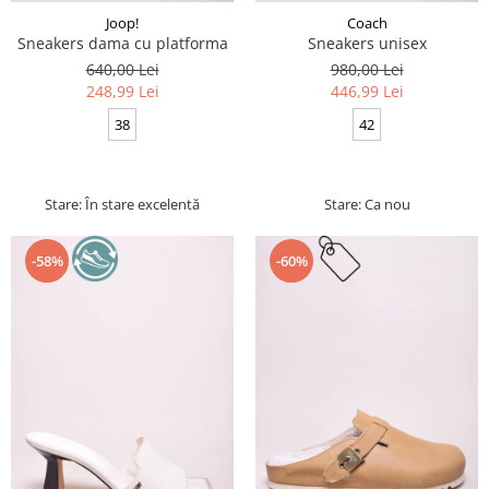
Joop!
Coach
Sneakers dama cu platforma
Sneakers unisex
640,00 Lei
980,00 Lei
248,99 Lei
446,99 Lei
38
42
Stare: În stare excelentă
Stare: Ca nou
-58%
-60%