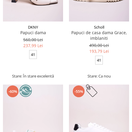
DKNY
Scholl
Papuci dama
Papuci de casa dama Grace,
imblaniti
560,00 Lei
490,00 Lei
237,99 Lei
193,79 Lei
41
41
Stare: În stare excelentă
Stare: Ca nou
-60%
-55%