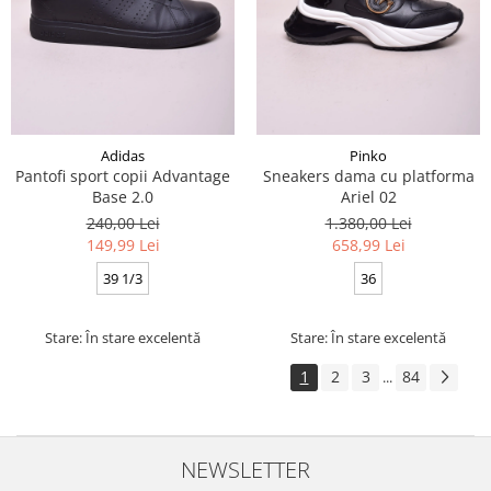
Adidas
Pinko
Pantofi sport copii Advantage
Sneakers dama cu platforma
Base 2.0
Ariel 02
240,00 Lei
1.380,00 Lei
149,99 Lei
658,99 Lei
39 1/3
36
Stare: În stare excelentă
Stare: În stare excelentă
1
2
3
84
...
NEWSLETTER