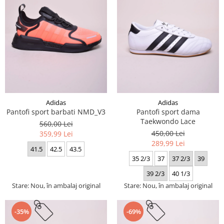
Adidas
Adidas
Pantofi sport barbati NMD_V3
Pantofi sport dama
Taekwondo Lace
560,00 Lei
450,00 Lei
359,99 Lei
289,99 Lei
41.5
42.5
43.5
35 2/3
37
37 2/3
39
39 2/3
40 1/3
Stare: Nou, în ambalaj original
Stare: Nou, în ambalaj original
-35%
-69%