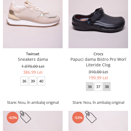
Twinset
Crocs
Sneakers dama
Papuci dama Bistro Pro Worl
Literide Clog
1.070,00 Lei
310,00 Lei
386,99 Lei
199,99 Lei
36
39
40
36
37
38
Stare: Nou, în ambalaj original
Stare: Nou, în ambalaj original
-63%
-53%