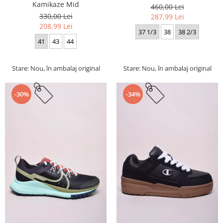
Kamikaze Mid
460,00 Lei
330,00 Lei
287,99 Lei
208,99 Lei
37 1/3
38
38 2/3
41
43
44
Stare: Nou, în ambalaj original
Stare: Nou, în ambalaj original
-30%
-34%