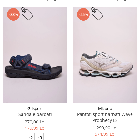
-33%
-55%
Grisport
Mizuno
Sandale barbati
Pantofi sport barbati Wave
Prophecy LS
270,00 Lei
1.290,00 Lei
179,99 Lei
574,99 Lei
42
43