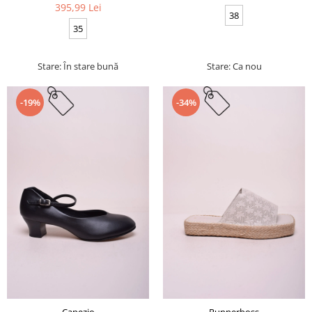
395,99 Lei
38
35
Stare: În stare bună
Stare: Ca nou
-19%
-34%
Capezio
Runnerboss