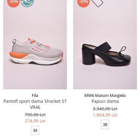
-65%
-43%
Fila
MM6 Maison Margiela
Pantofi sport dama Shocket ST
Papuci dama
VR46
3.340,00 Lei
790,00 Lei
1.894,99 Lei
274,99 Lei
38
39