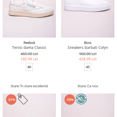
Reebok
Boss
Tenisi dama Classic
Sneakers barbati Colyn
460,00 Lei
960,00 Lei
185,99 Lei
428,99 Lei
40
45
Stare: În stare excelentă
Stare: Ca nou
-61%
-55%