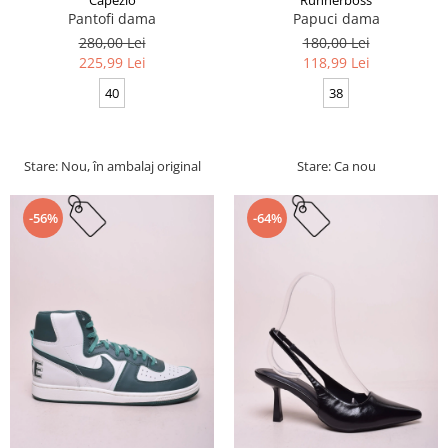
Pantofi dama
Papuci dama
280,00 Lei
180,00 Lei
225,99 Lei
118,99 Lei
40
38
Stare: Nou, în ambalaj original
Stare: Ca nou
-56%
-64%