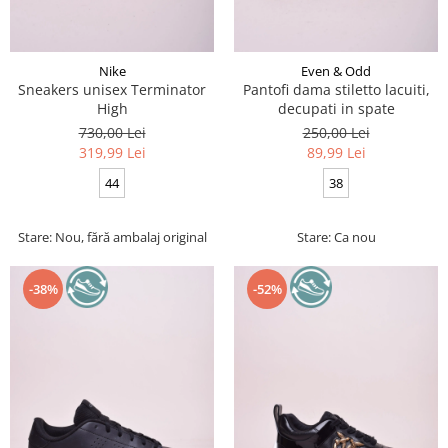
Nike
Even & Odd
Sneakers unisex Terminator
Pantofi dama stiletto lacuiti,
High
decupati in spate
730,00 Lei
250,00 Lei
319,99 Lei
89,99 Lei
44
38
Stare: Nou, fără ambalaj original
Stare: Ca nou
-38%
-52%