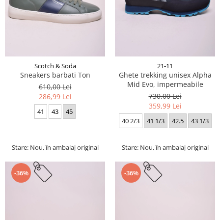
Scotch & Soda
21-11
Sneakers barbati Ton
Ghete trekking unisex Alpha
Mid Evo, impermeabile
610,00 Lei
730,00 Lei
286,99 Lei
359,99 Lei
41
43
45
40 2/3
41 1/3
42.5
43 1/3
Stare: Nou, în ambalaj original
Stare: Nou, în ambalaj original
-36%
-36%