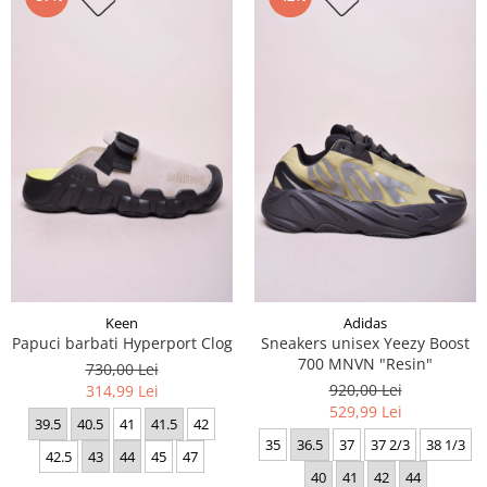
Keen
Adidas
Papuci barbati Hyperport Clog
Sneakers unisex Yeezy Boost
700 MNVN "Resin"
730,00 Lei
920,00 Lei
314,99 Lei
529,99 Lei
39.5
40.5
41
41.5
42
35
36.5
37
37 2/3
38 1/3
42.5
43
44
45
47
40
41
42
44