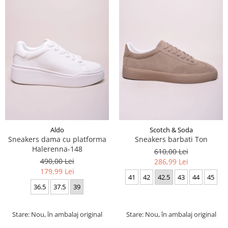
Aldo
Scotch & Soda
Sneakers dama cu platforma
Sneakers barbati Ton
Halerenna-148
610,00 Lei
490,00 Lei
286,99 Lei
179,99 Lei
41
42
42.5
43
44
45
36.5
37.5
39
Stare: Nou, în ambalaj original
Stare: Nou, în ambalaj original