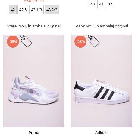
364,99 Lei
40
41
42
42
42.5
43 1/3
43 2/3
Stare: Nou, în ambalaj original
Stare: Nou, în ambalaj original
-35%
-26%
Puma
Adidas