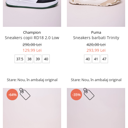
Champion
Puma
Sneakers copii RD18 2.0 Low
Sneakers barbati Trinity
290,00 Lei
420,00 Lei
129,99 Lei
293,99 Lei
37.5
38
39
40
40
41
47
Stare: Nou, în ambalaj original
Stare: Nou, în ambalaj original
-64%
-35%