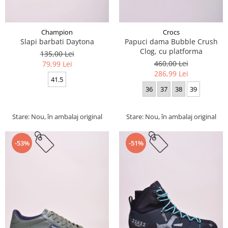
Champion
Crocs
Slapi barbati Daytona
Papuci dama Bubble Crush
Clog, cu platforma
135,00 Lei
460,00 Lei
79,99 Lei
286,99 Lei
41.5
36
37
38
39
Stare: Nou, în ambalaj original
Stare: Nou, în ambalaj original
-53%
-51%