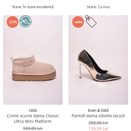
Stare: În stare excelentă
Stare: Ca nou
-57%
-44%
UGG
Even & Odd
Cizme scurte dama Classic
Pantofi dama stiletto lacuiti
Ultra Mini Platform
250,00 Lei
920,00 Lei
139,99 Lei