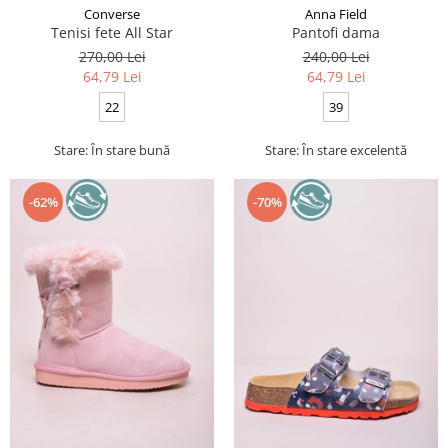
Converse
Anna Field
Tenisi fete All Star
Pantofi dama
270,00 Lei
240,00 Lei
64,79 Lei
64,79 Lei
22
39
Stare: În stare bună
Stare: În stare excelentă
-62%
-70%