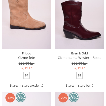
Friboo
Even & Odd
Cizme fete
Cizme dama Western Boots
250,00 Lei
390,00 Lei
82,19 Lei
82,19 Lei
34
39
Stare: În stare excelentă
Stare: În stare bună
-67%
-70%