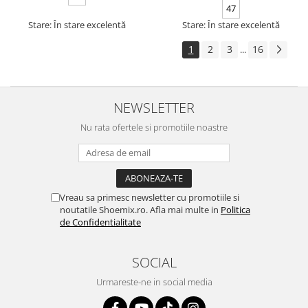
47
Stare: În stare excelentă
Stare: În stare excelentă
1
2
3
16
...
NEWSLETTER
Nu rata ofertele si promotiile noastre
Vreau sa primesc newsletter cu promotiile si
noutatile Shoemix.ro. Afla mai multe in
Politica
de Confidentialitate
SOCIAL
Urmareste-ne in social media