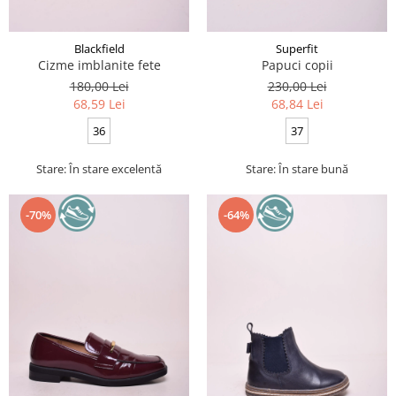
Blackfield
Superfit
Cizme imblanite fete
Papuci copii
180,00 Lei
230,00 Lei
68,59 Lei
68,84 Lei
36
37
Stare: În stare excelentă
Stare: În stare bună
-70%
-64%