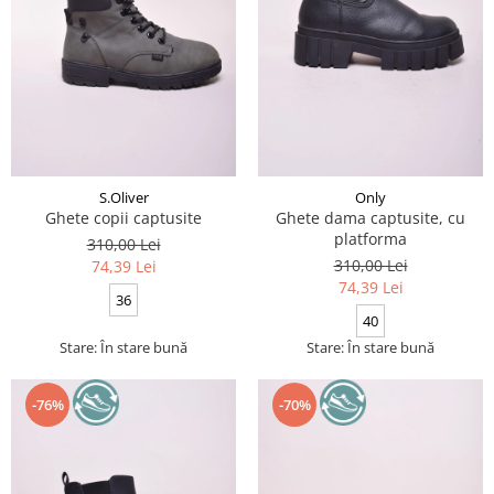
S.Oliver
Only
Ghete copii captusite
Ghete dama captusite, cu
platforma
310,00 Lei
310,00 Lei
74,39 Lei
74,39 Lei
36
40
Stare: În stare bună
Stare: În stare bună
-76%
-70%