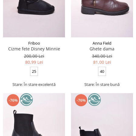
Friboo
Anna Field
Cizme fete Disney Minnie
Ghete dama
200,00 Lei
340,00 Lei
80,99 Lei
81,00 Lei
25
40
Stare: În stare excelentă
Stare: În stare bună
-76%
-76%