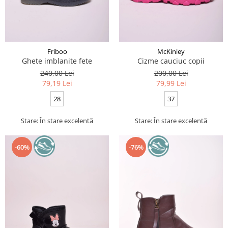
Friboo
McKinley
Ghete imblanite fete
Cizme cauciuc copii
240,00 Lei
200,00 Lei
79,19 Lei
79,99 Lei
28
37
Stare: În stare excelentă
Stare: În stare excelentă
-60%
-76%