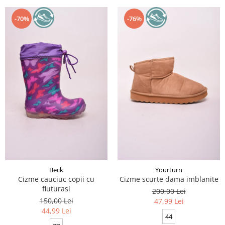
-70%
-76%
Beck
Yourturn
Cizme cauciuc copii cu
Cizme scurte dama imblanite
fluturasi
200,00 Lei
150,00 Lei
47,99 Lei
44,99 Lei
44