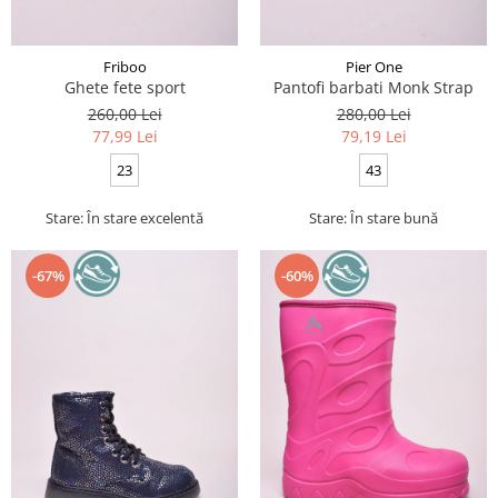
Friboo
Pier One
Ghete fete sport
Pantofi barbati Monk Strap
260,00 Lei
280,00 Lei
77,99 Lei
79,19 Lei
23
43
Stare: În stare excelentă
Stare: În stare bună
-67%
-60%