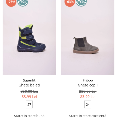
-76%
-63%
Superfit
Friboo
Ghete baieti
Ghete copii
350,00 Lei
230,00 Lei
83,99 Lei
83,99 Lei
27
24
Stare: În stare bună
Stare: În stare excelentă