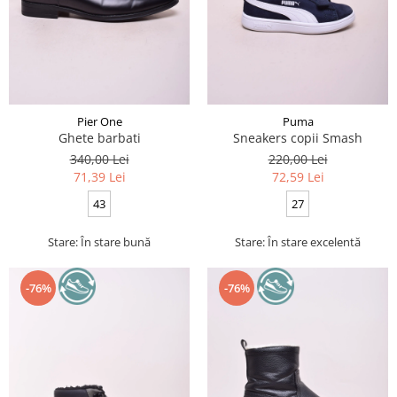
Pier One
Puma
Ghete barbati
Sneakers copii Smash
340,00 Lei
220,00 Lei
71,39 Lei
72,59 Lei
43
27
Stare: În stare bună
Stare: În stare excelentă
-76%
-76%