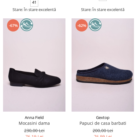
41
Stare: În stare excelentă
Stare: În stare excelentă
-67%
-62%
Anna Field
Gextop
Mocasini dama
Papuci de casa barbati
230,00 Lei
200,00 Lei
76,19 Lei
76,99 Lei