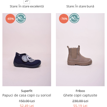
27
Stare: În stare excelentă
Stare: În stare bună
-65%
-76%
Superfit
Friboo
Papuci de casa copii cu soricel
Ghete copii captusite
150,00 Lei
230,00 Lei
52,49 Lei
55,19 Lei