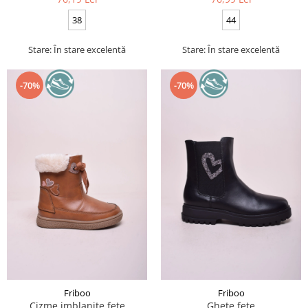
38
44
Stare: În stare excelentă
Stare: În stare excelentă
-70%
-70%
Friboo
Friboo
Cizme imblanite fete
Ghete fete