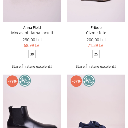
Anna Field
Friboo
Mocasini dama lacuiti
Cizme fete
230,00 Lei
200,00 Lei
68,99 Lei
71,39 Lei
39
25
Stare: În stare excelentă
Stare: În stare excelentă
-79%
-67%