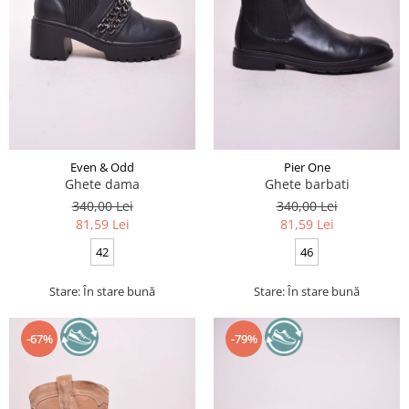
Even & Odd
Pier One
Ghete dama
Ghete barbati
340,00 Lei
340,00 Lei
81,59 Lei
81,59 Lei
42
46
Stare: În stare bună
Stare: În stare bună
-67%
-79%