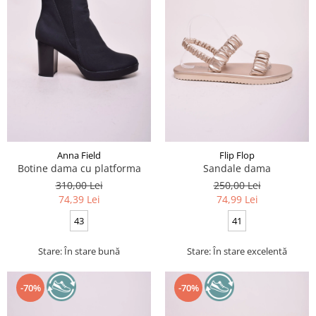
Anna Field
Flip Flop
Botine dama cu platforma
Sandale dama
310,00 Lei
250,00 Lei
74,39 Lei
74,99 Lei
43
41
Stare: În stare bună
Stare: În stare excelentă
-70%
-70%