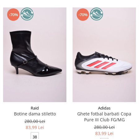
-70%
-70%
Raid
Adidas
Botine dama stiletto
Ghete fotbal barbati Copa
Pure III Club FG/MG
280,00 Lei
280,00 Lei
83,99 Lei
83,99 Lei
38