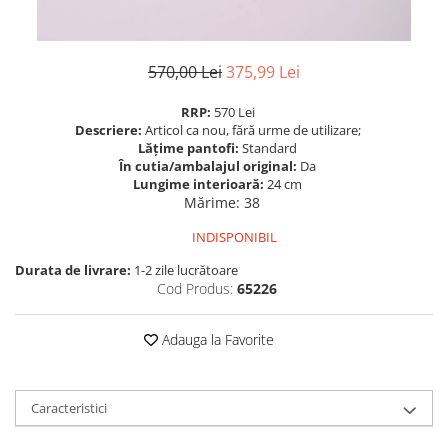
570,00 Lei
375,99 Lei
RRP:
570 Lei
Descriere:
Articol ca nou, fără urme de utilizare;
Lățime pantofi:
Standard
În cutia/ambalajul original:
Da
Lungime interioară:
24 cm
Mărime
:
38
INDISPONIBIL
Durata de livrare:
1-2 zile lucrătoare
Cod Produs:
65226
Adauga la Favorite
Caracteristici