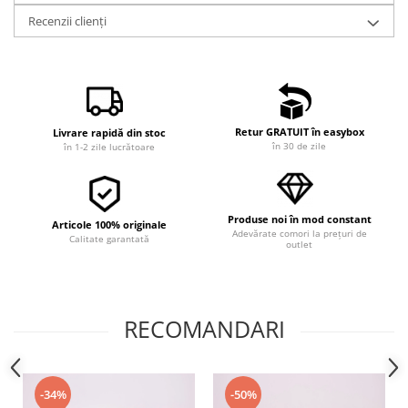
Recenzii clienți
Retur GRATUIT în easybox
Livrare rapidă din stoc
în 30 de zile
în 1-2 zile lucrătoare
Produse noi în mod constant
Articole 100% originale
Adevărate comori la prețuri de
Calitate garantată
outlet
RECOMANDARI
-34%
-50%