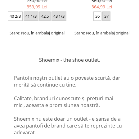
730,00 Lei
560,00 Lei
359,99 Lei
364,99 Lei
40 2/3
41 1/3
42.5
43 1/3
36
37
Stare: Nou, în ambalaj original
Stare: Nou, în ambalaj original
Shoemix - the shoe outlet.
Pantofii noștri outlet au o poveste scurtă, dar
merită să continue cu tine.
Calitate, branduri cunoscute și prețuri mai
mici, aceasta e promisiunea noastră.
Shoemix nu este doar un outlet - e șansa de a
avea pantofi de brand care să te reprezinte cu
adevărat.