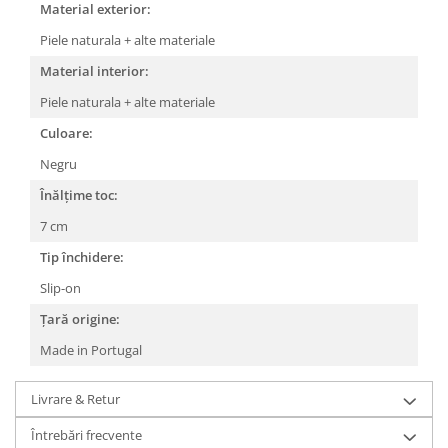
Material exterior:
Piele naturala + alte materiale
Material interior:
Piele naturala + alte materiale
Culoare:
Negru
Înălțime toc:
7 cm
Tip închidere:
Slip-on
Țară origine:
Made in Portugal
Livrare & Retur
Întrebări frecvente