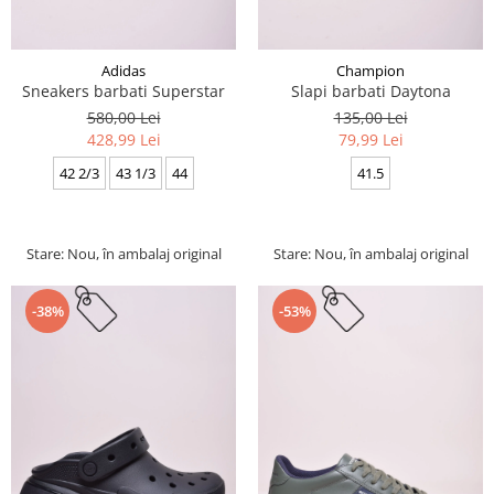
Adidas
Champion
Sneakers barbati Superstar
Slapi barbati Daytona
580,00 Lei
135,00 Lei
428,99 Lei
79,99 Lei
42 2/3
43 1/3
44
41.5
Stare: Nou, în ambalaj original
Stare: Nou, în ambalaj original
-38%
-53%