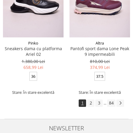
Pinko
Altra
Sneakers dama cu platforma
Pantofi sport dama Lone Peak
Ariel 02
9 impermeabili
1.380,00 Lei
810,00 Lei
658,99 Lei
374,99 Lei
36
37.5
Stare: În stare excelentă
Stare: În stare excelentă
1
2
3
84
...
NEWSLETTER