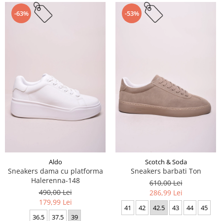
-63%
-53%
Aldo
Scotch & Soda
Sneakers dama cu platforma
Sneakers barbati Ton
Halerenna-148
610,00 Lei
490,00 Lei
286,99 Lei
179,99 Lei
41
42
42.5
43
44
45
36.5
37.5
39