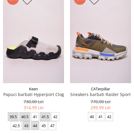
Keen
CATerpillar
Papuci barbati Hyperport Clog
Sneakers barbati Raider Sport
730,00 Lei
770,00 Lei
314,99 Lei
299,99 Lei
39.5
40.5
41
41.5
42
40
41
42
42.5
43
44
45
47