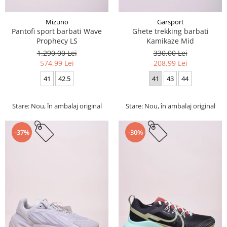
Mizuno
Garsport
Pantofi sport barbati Wave
Ghete trekking barbati
Prophecy LS
Kamikaze Mid
1.290,00 Lei
330,00 Lei
574,99 Lei
208,99 Lei
41
42.5
41
43
44
Stare: Nou, în ambalaj original
Stare: Nou, în ambalaj original
-37%
-30%