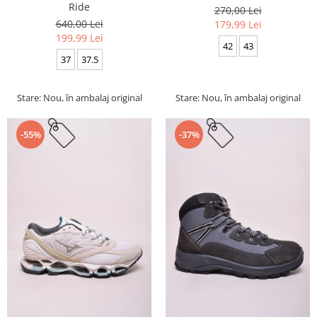
Ride
270,00 Lei
640,00 Lei
179,99 Lei
199,99 Lei
42
43
37
37.5
Stare: Nou, în ambalaj original
Stare: Nou, în ambalaj original
-55%
-37%