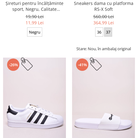
Sneakers dama cu platforma
Șireturi pentru încălțăminte
RS-X Soft
sport, Negru, Calitate
premium, 110 cm x 0.8 cm
560,00 Lei
19,90 Lei
364,99 Lei
11,99 Lei
36
37
Negru
Stare: Nou, în ambalaj original
-26%
-41%