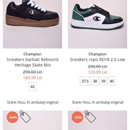
Champion
Champion
Sneakers barbati Rebound
Sneakers copii RD18 2.0 Low
Heritage Skate Mix
290,00 Lei
290,00 Lei
129,99 Lei
189,99 Lei
37.5
38
39
40
42
Stare: Nou, în ambalaj original
Stare: Nou, în ambalaj original
-64%
-35%