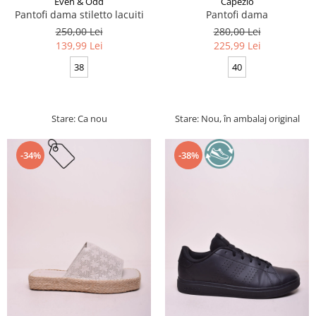
Even & Odd
Capezio
Pantofi dama stiletto lacuiti
Pantofi dama
250,00 Lei
280,00 Lei
139,99 Lei
225,99 Lei
38
40
Stare: Ca nou
Stare: Nou, în ambalaj original
-34%
-38%