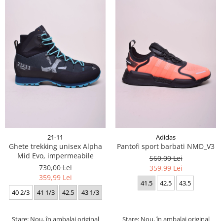
21-11
Adidas
Ghete trekking unisex Alpha
Pantofi sport barbati NMD_V3
Mid Evo, impermeabile
560,00 Lei
730,00 Lei
359,99 Lei
359,99 Lei
41.5
42.5
43.5
40 2/3
41 1/3
42.5
43 1/3
Stare: Nou, în ambalaj original
Stare: Nou, în ambalaj original