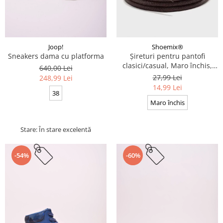
Joop!
Shoemix®
Sneakers dama cu platforma
Șireturi pentru pantofi
clasici/casual, Maro închis,
640,00 Lei
Cerate, Calitate premium, 110
27,99 Lei
248,99 Lei
cm x 0.3 cm
14,99 Lei
38
Maro închis
Stare: În stare excelentă
-54%
-60%