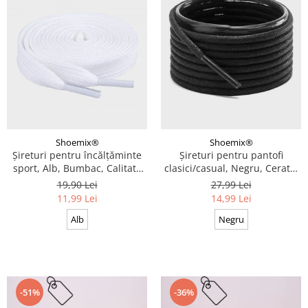
Shoemix®
Shoemix®
Șireturi pentru încălțăminte
Șireturi pentru pantofi
sport, Alb, Bumbac, Calitate
clasici/casual, Negru, Cerate,
premium, 100 cm x 0.8 cm
Calitate premium, 110 cm x
19,90 Lei
27,99 Lei
0.3 cm
11,99 Lei
14,99 Lei
Alb
Negru
-51%
-36%