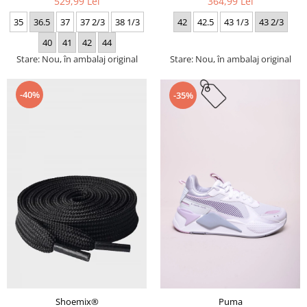
529,99 Lei
364,99 Lei
35
36.5
37
37 2/3
38 1/3
42
42.5
43 1/3
43 2/3
40
41
42
44
Stare: Nou, în ambalaj original
Stare: Nou, în ambalaj original
-40%
-35%
Puma
Shoemix®