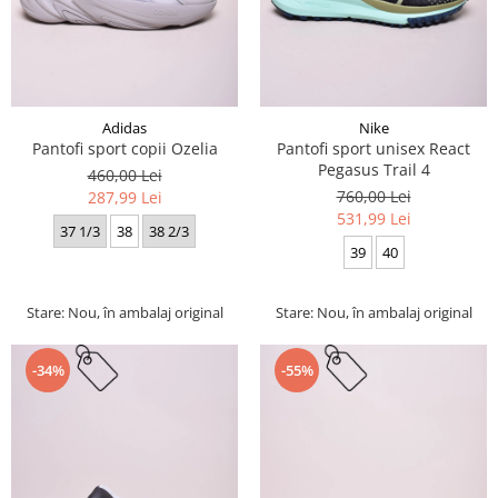
Adidas
Nike
Pantofi sport copii Ozelia
Pantofi sport unisex React
Pegasus Trail 4
460,00 Lei
760,00 Lei
287,99 Lei
531,99 Lei
37 1/3
38
38 2/3
39
40
Stare: Nou, în ambalaj original
Stare: Nou, în ambalaj original
-34%
-55%