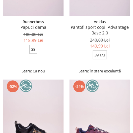
Runnerboss
Adidas
Papuci dama
Pantofi sport copii Advantage
Base 2.0
180,00 Lei
240,00 Lei
118,99 Lei
149,99 Lei
38
39 1/3
Stare: Ca nou
Stare: În stare excelentă
-52%
-54%