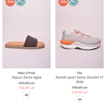
-55%
-65%
Marc O'Polo
Fila
Papuci dama Agda
Pantofi sport dama Shocket ST
VR46
410,00 Lei
790,00 Lei
184,99 Lei
274,99 Lei
40
39