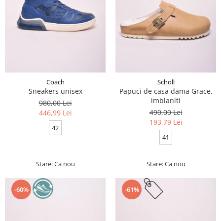
Coach
Scholl
Sneakers unisex
Papuci de casa dama Grace,
imblaniti
980,00 Lei
490,00 Lei
446,99 Lei
193,79 Lei
42
41
Stare: Ca nou
Stare: Ca nou
-60%
-61%