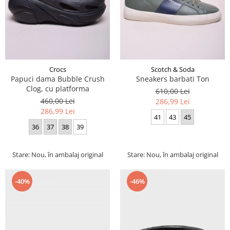
Crocs
Scotch & Soda
Papuci dama Bubble Crush
Sneakers barbati Ton
Clog, cu platforma
610,00 Lei
460,00 Lei
286,99 Lei
286,99 Lei
41
43
45
36
37
38
39
Stare: Nou, în ambalaj original
Stare: Nou, în ambalaj original
-40%
-46%