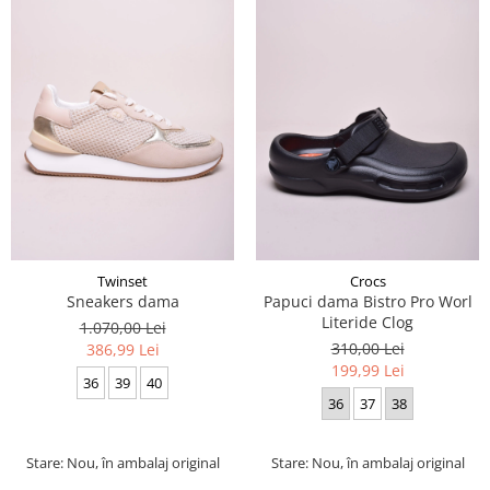
Twinset
Crocs
Sneakers dama
Papuci dama Bistro Pro Worl
Literide Clog
1.070,00 Lei
310,00 Lei
386,99 Lei
199,99 Lei
36
39
40
36
37
38
Stare: Nou, în ambalaj original
Stare: Nou, în ambalaj original