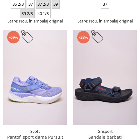
35 2/3
37
37 2/3
39
37
39 2/3
40 1/3
Stare: Nou, în ambalaj original
Stare: Nou, în ambalaj original
-69%
-33%
Scott
Grisport
Pantofi sport dama Pursuit
Sandale barbati