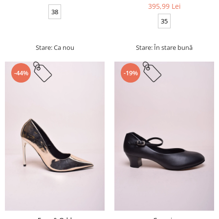
395,99 Lei
38
35
Stare: Ca nou
Stare: În stare bună
-44%
-19%