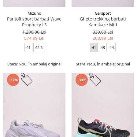
Mizuno
Garsport
Pantofi sport barbati Wave
Ghete trekking barbati
Prophecy LS
Kamikaze Mid
1.290,00 Lei
330,00 Lei
574,99 Lei
208,99 Lei
41
42.5
41
43
44
Stare: Nou, în ambalaj original
Stare: Nou, în ambalaj original
-37%
-30%