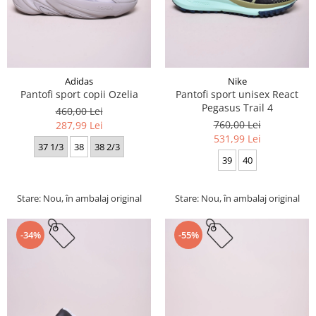
Adidas
Nike
Pantofi sport copii Ozelia
Pantofi sport unisex React
Pegasus Trail 4
460,00 Lei
760,00 Lei
287,99 Lei
531,99 Lei
37 1/3
38
38 2/3
39
40
Stare: Nou, în ambalaj original
Stare: Nou, în ambalaj original
-34%
-55%