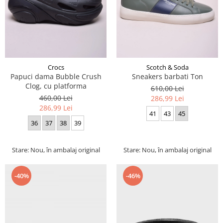
Crocs
Scotch & Soda
Papuci dama Bubble Crush
Sneakers barbati Ton
Clog, cu platforma
610,00 Lei
460,00 Lei
286,99 Lei
286,99 Lei
41
43
45
36
37
38
39
Stare: Nou, în ambalaj original
Stare: Nou, în ambalaj original
-40%
-46%