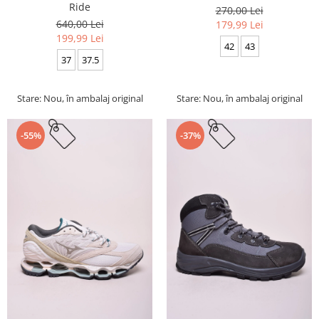
Ride
270,00 Lei
640,00 Lei
179,99 Lei
199,99 Lei
42
43
37
37.5
Stare: Nou, în ambalaj original
Stare: Nou, în ambalaj original
-55%
-37%