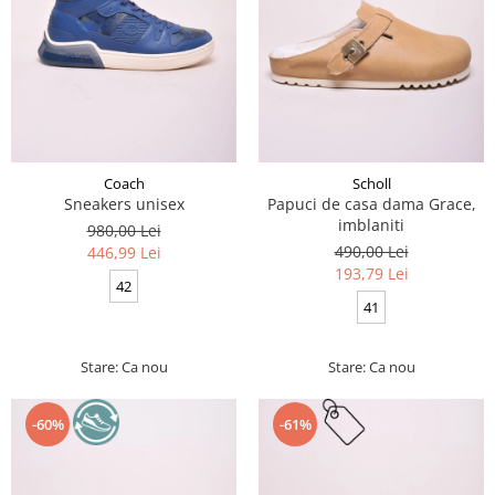
Coach
Scholl
Sneakers unisex
Papuci de casa dama Grace,
imblaniti
980,00 Lei
490,00 Lei
446,99 Lei
193,79 Lei
42
41
Stare: Ca nou
Stare: Ca nou
-60%
-61%