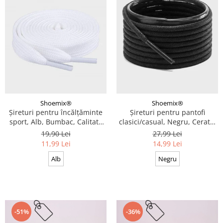
Shoemix®
Shoemix®
Șireturi pentru încălțăminte
Șireturi pentru pantofi
sport, Alb, Bumbac, Calitate
clasici/casual, Negru, Cerate,
premium, 100 cm x 0.8 cm
Calitate premium, 110 cm x
19,90 Lei
27,99 Lei
0.3 cm
11,99 Lei
14,99 Lei
Alb
Negru
-51%
-36%