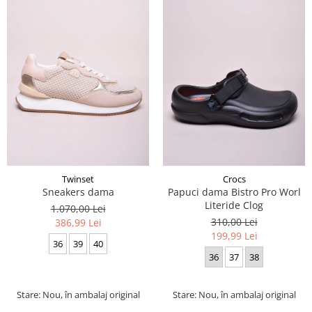
Twinset
Crocs
Sneakers dama
Papuci dama Bistro Pro Worl
Literide Clog
1.070,00 Lei
310,00 Lei
386,99 Lei
199,99 Lei
36
39
40
36
37
38
Stare: Nou, în ambalaj original
Stare: Nou, în ambalaj original