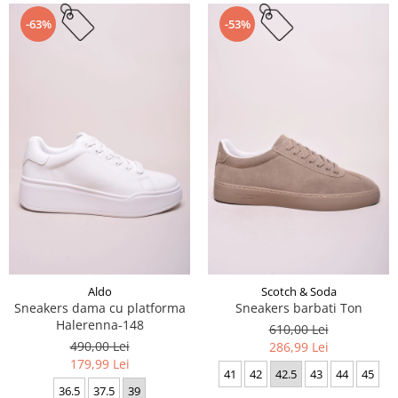
-63%
-53%
Aldo
Scotch & Soda
Sneakers dama cu platforma
Sneakers barbati Ton
Halerenna-148
610,00 Lei
490,00 Lei
286,99 Lei
179,99 Lei
41
42
42.5
43
44
45
36.5
37.5
39