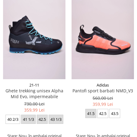
21-11
Adidas
Ghete trekking unisex Alpha
Pantofi sport barbati NMD_V3
Mid Evo, impermeabile
560,00 Lei
730,00 Lei
359,99 Lei
359,99 Lei
41.5
42.5
43.5
40 2/3
41 1/3
42.5
43 1/3
Stare: Nou, în ambalaj original
Stare: Nou, în ambalaj original