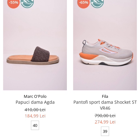
-55%
-65%
Marc O'Polo
Fila
Papuci dama Agda
Pantofi sport dama Shocket ST
VR46
410,00 Lei
790,00 Lei
184,99 Lei
274,99 Lei
40
39