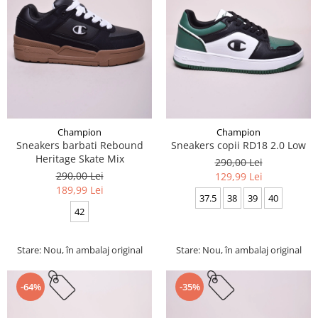
Champion
Champion
Sneakers barbati Rebound
Sneakers copii RD18 2.0 Low
Heritage Skate Mix
290,00 Lei
290,00 Lei
129,99 Lei
189,99 Lei
37.5
38
39
40
42
Stare: Nou, în ambalaj original
Stare: Nou, în ambalaj original
-64%
-35%