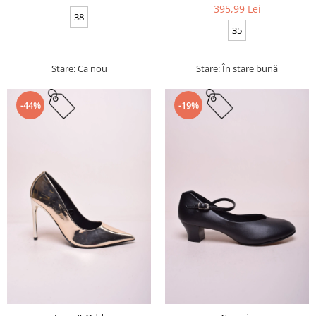
395,99 Lei
38
35
Stare: Ca nou
Stare: În stare bună
-44%
-19%