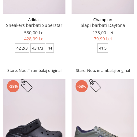
Adidas
Champion
Sneakers barbati Superstar
Slapi barbati Daytona
580,00 Lei
135,00 Lei
428,99 Lei
79,99 Lei
42 2/3
43 1/3
44
41.5
Stare: Nou, în ambalaj original
Stare: Nou, în ambalaj original
-38%
-53%