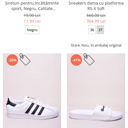
Sneakers dama cu platforma
Șireturi pentru încălțăminte
RS-X Soft
sport, Negru, Calitate
premium, 110 cm x 0.8 cm
560,00 Lei
19,90 Lei
364,99 Lei
11,99 Lei
36
37
Negru
Stare: Nou, în ambalaj original
-26%
-41%