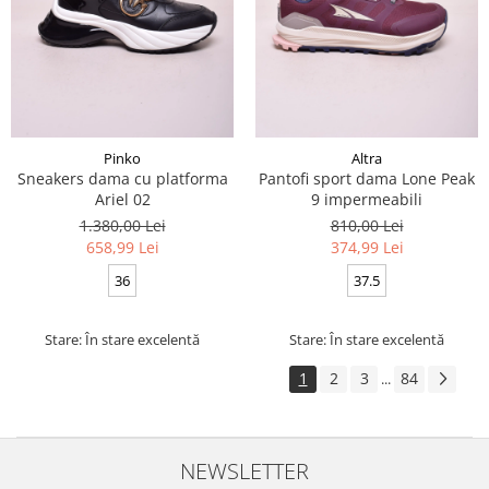
Pinko
Altra
Sneakers dama cu platforma
Pantofi sport dama Lone Peak
Ariel 02
9 impermeabili
1.380,00 Lei
810,00 Lei
658,99 Lei
374,99 Lei
36
37.5
Stare: În stare excelentă
Stare: În stare excelentă
1
2
3
84
...
NEWSLETTER