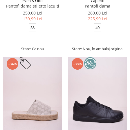
Even & Odd
Capezio
Pantofi dama stiletto lacuiti
Pantofi dama
250,00 Lei
280,00 Lei
139,99 Lei
225,99 Lei
38
40
Stare: Ca nou
Stare: Nou, în ambalaj original
-34%
-38%