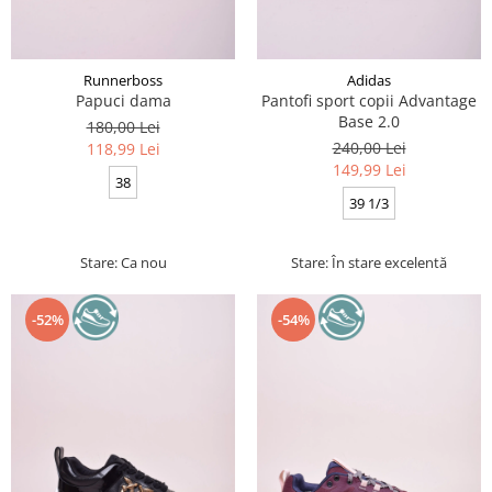
Runnerboss
Adidas
Papuci dama
Pantofi sport copii Advantage
Base 2.0
180,00 Lei
240,00 Lei
118,99 Lei
149,99 Lei
38
39 1/3
Stare: Ca nou
Stare: În stare excelentă
-52%
-54%