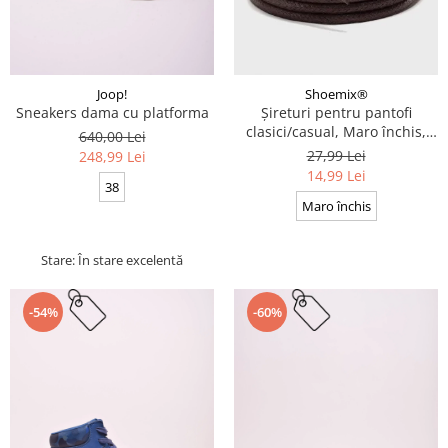
Joop!
Shoemix®
Sneakers dama cu platforma
Șireturi pentru pantofi
clasici/casual, Maro închis,
640,00 Lei
Cerate, Calitate premium, 110
27,99 Lei
248,99 Lei
cm x 0.3 cm
14,99 Lei
38
Maro închis
Stare: În stare excelentă
-54%
-60%