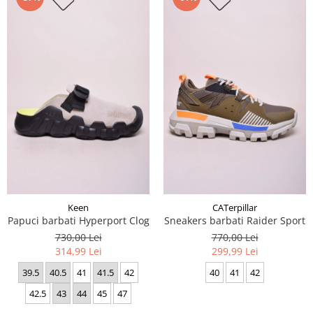
Keen
CATerpillar
Papuci barbati Hyperport Clog
Sneakers barbati Raider Sport
730,00 Lei
770,00 Lei
314,99 Lei
299,99 Lei
39.5
40.5
41
41.5
42
40
41
42
42.5
43
44
45
47