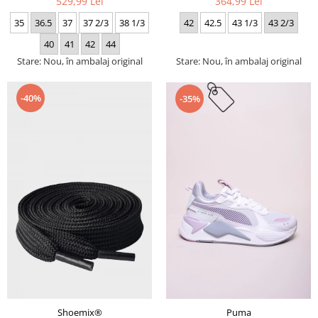
529,99 Lei
364,99 Lei
35
36.5
37
37 2/3
38 1/3
42
42.5
43 1/3
43 2/3
40
41
42
44
Stare: Nou, în ambalaj original
Stare: Nou, în ambalaj original
-40%
-35%
Puma
Shoemix®