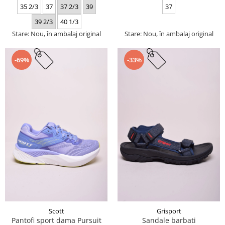
35 2/3
37
37 2/3
39
37
39 2/3
40 1/3
Stare: Nou, în ambalaj original
Stare: Nou, în ambalaj original
-69%
-33%
Scott
Grisport
Pantofi sport dama Pursuit
Sandale barbati