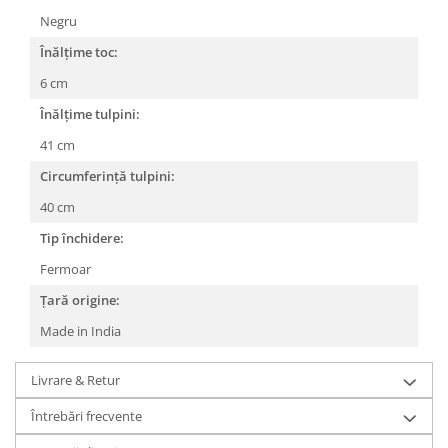
Negru
Înălțime toc:
6 cm
Înălțime tulpini:
41 cm
Circumferință tulpini:
40 cm
Tip închidere:
Fermoar
Țară origine:
Made in India
Livrare & Retur
Întrebări frecvente