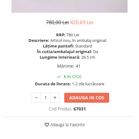
780,00 Lei
420,69 Lei
RRP:
780 Lei
Descriere:
Articol nou, în ambalaj original;
Lățime pantofi:
Standard
În cutia/ambalajul original:
Da
Lungime interioară:
26.5 cm
Mărime
:
41
1
IN STOC
Durata de livrare:
1-2 zile lucrătoare
ADAUGA IN COS
Cod Produs:
67031
Adauga la Favorite