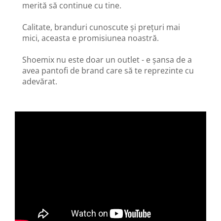
merită să continue cu tine.
Calitate, branduri cunoscute și prețuri mai
mici, aceasta e promisiunea noastră.
Shoemix nu este doar un outlet - e șansa de a
avea pantofi de brand care să te reprezinte cu
adevărat.