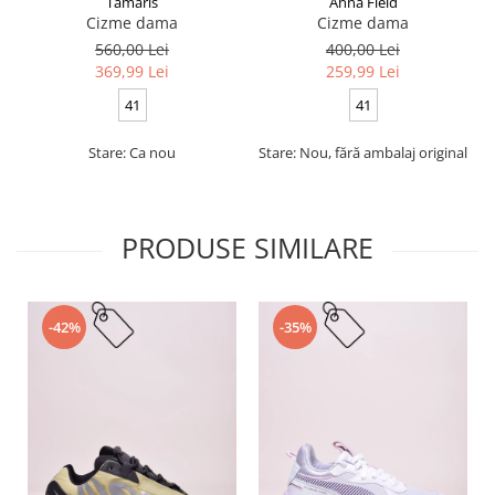
Tamaris
Anna Field
Cizme dama
Cizme dama
560,00 Lei
400,00 Lei
369,99 Lei
259,99 Lei
41
41
Stare: Ca nou
Stare: Nou, fără ambalaj original
PRODUSE SIMILARE
-42%
-35%