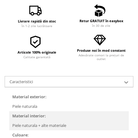
Retur GRATUIT în easybox
Livrare rapidă din stoc
în 30 de zile
în 1-2 zile lucrătoare
Produse noi în mod constant
Articole 100% originale
Adevărate comori la prețuri de
Calitate garantată
outlet
Caracteristici
Material exterior:
Piele naturala
Material interior:
Piele naturala + alte materiale
Culoare: