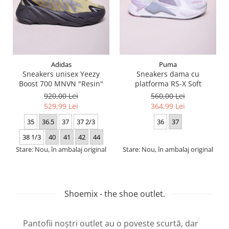
Adidas
Puma
Sneakers unisex Yeezy
Sneakers dama cu
Boost 700 MNVN "Resin"
platforma RS-X Soft
920,00 Lei
560,00 Lei
529,99 Lei
364,99 Lei
35
36.5
37
37 2/3
36
37
38 1/3
40
41
42
44
Stare: Nou, în ambalaj original
Stare: Nou, în ambalaj original
Shoemix - the shoe outlet.
Pantofii noștri outlet au o poveste scurtă, dar