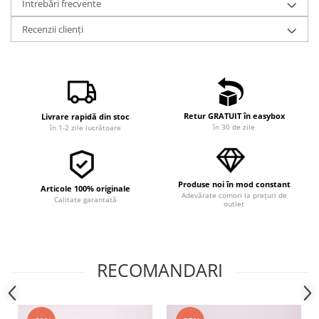
Întrebări frecvente
Recenzii clienți
Retur GRATUIT în easybox
Livrare rapidă din stoc
în 30 de zile
în 1-2 zile lucrătoare
Produse noi în mod constant
Articole 100% originale
Adevărate comori la prețuri de
Calitate garantată
outlet
RECOMANDARI