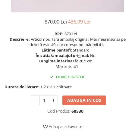
870,00 Lei
436,09 Lei
RRP:
870 Lei
Descriere:
Articol nou, fără ambalaj original; Mărimea înscrisă pe
etichetă este 40, dar corespund mărimii 41.
Lățime pantofi:
Standard
În cutia/ambalajul original:
Nu
Lungime interioară:
26.5 cm
Mărime
:
41
DOAR 1 IN STOC
Durata de livrare:
1-2 zile lucrătoare
ADAUGA IN COS
Cod Produs:
68530
Adauga la Favorite