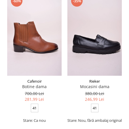
-60%
-35%
Cafenoir
Rieker
Botine dama
Mocasini dama
700,00 Lei
380,00 Lei
281,99 Lei
246,99 Lei
41
41
Stare: Ca nou
Stare: Nou, fără ambalaj original