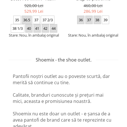
920,00 Lei
460,00 Lei
529,99 Lei
286,99 Lei
35
36.5
37
37 2/3
36
37
38
39
38 1/3
40
41
42
44
Stare: Nou, în ambalaj original
Stare: Nou, în ambalaj original
Shoemix - the shoe outlet.
Pantofii noștri outlet au o poveste scurtă, dar
merită să continue cu tine.
Calitate, branduri cunoscute și prețuri mai
mici, aceasta e promisiunea noastră.
Shoemix nu este doar un outlet - e șansa de a
avea pantofi de brand care să te reprezinte cu
adevărat.