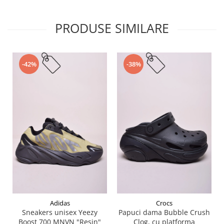
PRODUSE SIMILARE
-42%
-38%
Adidas
Crocs
Sneakers unisex Yeezy
Papuci dama Bubble Crush
Boost 700 MNVN "Resin"
Clog, cu platforma