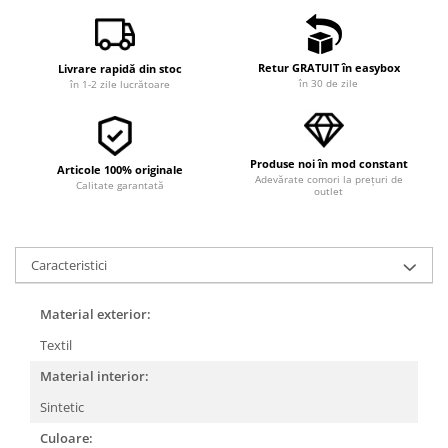
Retur GRATUIT în easybox
Livrare rapidă din stoc
în 30 de zile
în 1-2 zile lucrătoare
Produse noi în mod constant
Articole 100% originale
Adevărate comori la prețuri de
Calitate garantată
outlet
Caracteristici
Material exterior:
Textil
Material interior:
Sintetic
Culoare: