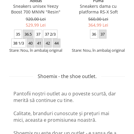
Adidas
Puma
Sneakers unisex Yeezy
Sneakers dama cu
Boost 700 MNVN "Resin"
platforma RS-X Soft
920,00 Lei
560,00 Lei
529,99 Lei
364,99 Lei
35
36.5
37
37 2/3
36
37
38 1/3
40
41
42
44
Stare: Nou, în ambalaj original
Stare: Nou, în ambalaj original
Shoemix - the shoe outlet.
Pantofii noștri outlet au o poveste scurtă, dar
merită să continue cu tine.
Calitate, branduri cunoscute și prețuri mai
mici, aceasta e promisiunea noastră.
Shoemix nu este doar un outlet - e șansa de a