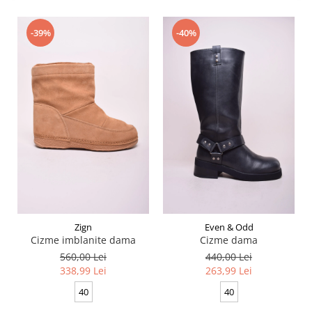
-39%
-40%
Zign
Even & Odd
Cizme imblanite dama
Cizme dama
560,00 Lei
440,00 Lei
338,99 Lei
263,99 Lei
40
40