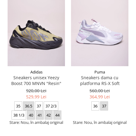
Adidas
Puma
Sneakers unisex Yeezy
Sneakers dama cu
Boost 700 MNVN "Resin"
platforma RS-X Soft
920,00 Lei
560,00 Lei
529,99 Lei
364,99 Lei
35
36.5
37
37 2/3
36
37
38 1/3
40
41
42
44
Stare: Nou, în ambalaj original
Stare: Nou, în ambalaj original