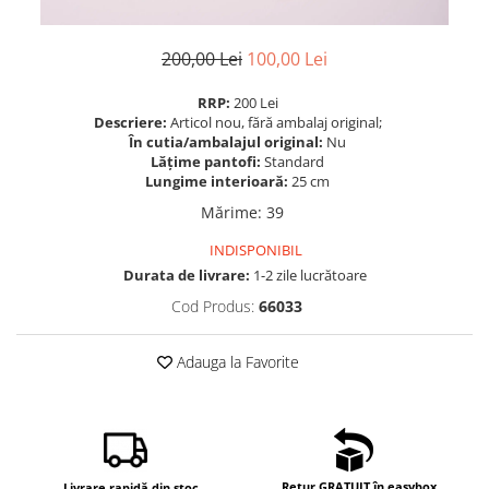
200,00 Lei
100,00 Lei
RRP:
200 Lei
Descriere:
Articol nou, fără ambalaj original;
În cutia/ambalajul original:
Nu
Lățime pantofi:
Standard
Lungime interioară:
25 cm
Mărime
:
39
INDISPONIBIL
Durata de livrare:
1-2 zile lucrătoare
Cod Produs:
66033
Adauga la Favorite
Retur GRATUIT în easybox
Livrare rapidă din stoc