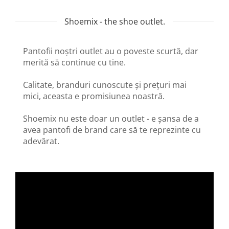
Shoemix - the shoe outlet.
Pantofii noștri outlet au o poveste scurtă, dar
merită să continue cu tine.
Calitate, branduri cunoscute și prețuri mai
mici, aceasta e promisiunea noastră.
Shoemix nu este doar un outlet - e șansa de a
avea pantofi de brand care să te reprezinte cu
adevărat.