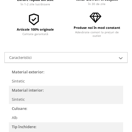
în 30 de zile
în 1-2 zile lucrătoare
Produse noi în mod constant
Articole 100% originale
Adevărate comori la prețuri de
Calitate garantată
outlet
Caracteristici
Material exterior:
Sintetic
Material interior:
Sintetic
Culoare:
Alb
Tip închidere: