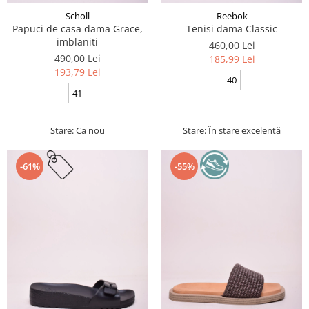
Scholl
Reebok
Papuci de casa dama Grace,
Tenisi dama Classic
imblaniti
460,00 Lei
490,00 Lei
185,99 Lei
193,79 Lei
40
41
Stare: Ca nou
Stare: În stare excelentă
-61%
-55%