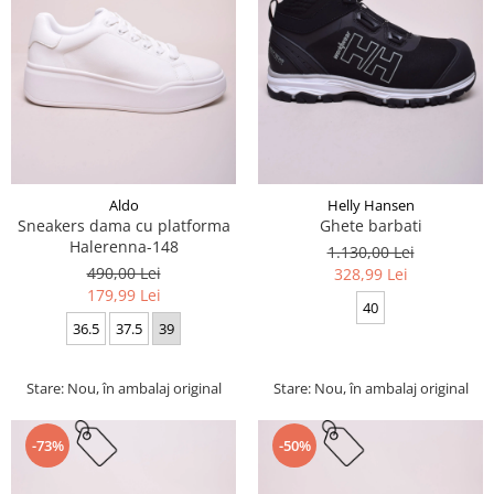
Aldo
Helly Hansen
Sneakers dama cu platforma
Ghete barbati
Halerenna-148
1.130,00 Lei
490,00 Lei
328,99 Lei
179,99 Lei
40
36.5
37.5
39
Stare: Nou, în ambalaj original
Stare: Nou, în ambalaj original
-73%
-50%