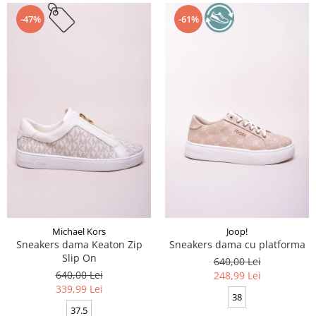
-47%
-61%
Michael Kors
Joop!
Sneakers dama Keaton Zip
Sneakers dama cu platforma
Slip On
640,00 Lei
640,00 Lei
248,99 Lei
339,99 Lei
38
37.5