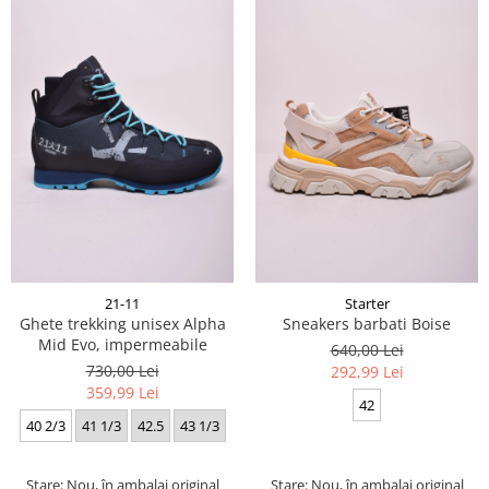
21-11
Starter
Ghete trekking unisex Alpha
Sneakers barbati Boise
Mid Evo, impermeabile
640,00 Lei
730,00 Lei
292,99 Lei
359,99 Lei
42
40 2/3
41 1/3
42.5
43 1/3
Stare: Nou, în ambalaj original
Stare: Nou, în ambalaj original