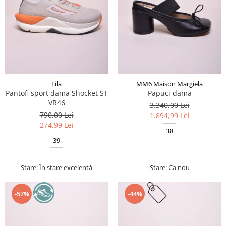
Fila
MM6 Maison Margiela
Pantofi sport dama Shocket ST
Papuci dama
VR46
3.340,00 Lei
790,00 Lei
1.894,99 Lei
274,99 Lei
38
39
Stare: În stare excelentă
Stare: Ca nou
-57%
-44%