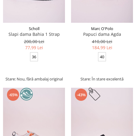
Scholl
Marc O'Polo
Slapi dama Bahia 1 Strap
Papuci dama Agda
200,00 Lei
410,00 Lei
77,99 Lei
184,99 Lei
36
40
Stare: Nou, fără ambalaj original
Stare: În stare excelentă
-65%
-43%