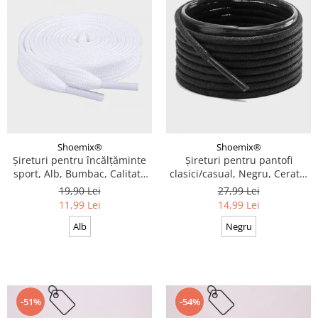
Shoemix®
Shoemix®
Șireturi pentru încălțăminte
Șireturi pentru pantofi
sport, Alb, Bumbac, Calitate
clasici/casual, Negru, Cerate,
premium, 100 cm x 0.8 cm
Calitate premium, 110 cm x
19,90 Lei
27,99 Lei
0.3 cm
11,99 Lei
14,99 Lei
Alb
Negru
-51%
-54%