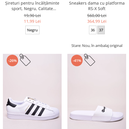
Sneakers dama cu platforma
Șireturi pentru încălțăminte
RS-X Soft
sport, Negru, Calitate
premium, 110 cm x 0.8 cm
560,00 Lei
19,90 Lei
364,99 Lei
11,99 Lei
36
37
Negru
Stare: Nou, în ambalaj original
-26%
-41%