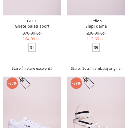
GEOX
Fitflop
Ghete baieti sport
Slapi dama
370,00 Lei
230,00 Lei
164,99 Lei
112,69 Lei
31
39
Stare: În stare excelentă
Stare: Nou, în ambalaj original
-35%
-39%