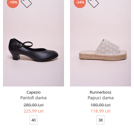
-19%
-34%
Capezio
Runnerboss
Pantofi dama
Papuci dama
280,00 Lei
180,00 Lei
225,99 Lei
118,99 Lei
40
38