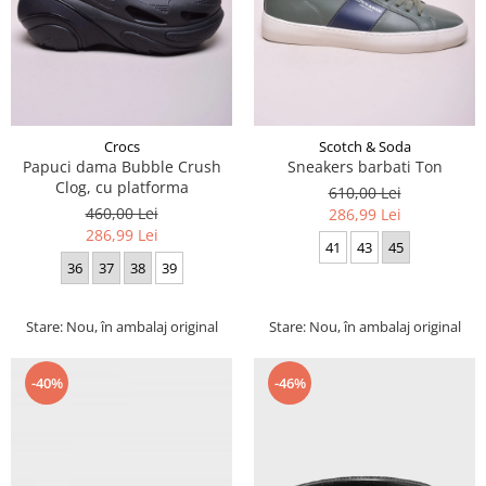
Crocs
Scotch & Soda
Papuci dama Bubble Crush
Sneakers barbati Ton
Clog, cu platforma
610,00 Lei
460,00 Lei
286,99 Lei
286,99 Lei
41
43
45
36
37
38
39
Stare: Nou, în ambalaj original
Stare: Nou, în ambalaj original
-40%
-46%