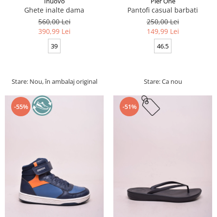
Inuovo
Pier One
Ghete inalte dama
Pantofi casual barbati
560,00 Lei
250,00 Lei
390,99 Lei
149,99 Lei
39
46.5
Stare: Nou, în ambalaj original
Stare: Ca nou
-55%
-51%