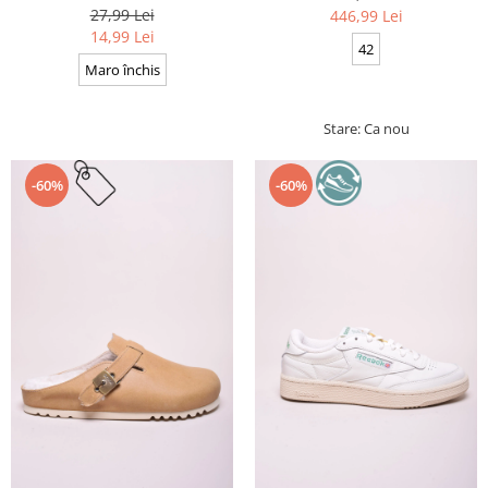
Cerate, Calitate premium, 110
27,99 Lei
446,99 Lei
cm x 0.3 cm
14,99 Lei
42
Maro închis
Stare: Ca nou
-60%
-60%