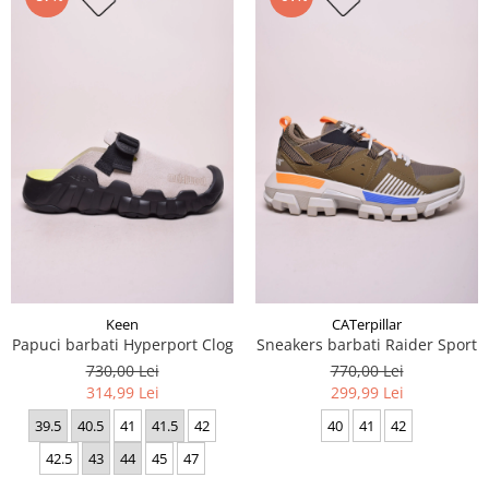
Keen
CATerpillar
Papuci barbati Hyperport Clog
Sneakers barbati Raider Sport
730,00 Lei
770,00 Lei
314,99 Lei
299,99 Lei
39.5
40.5
41
41.5
42
40
41
42
42.5
43
44
45
47