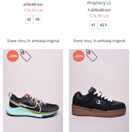
Prophecy LS
270,00 Lei
1.290,00 Lei
179,99 Lei
574,99 Lei
42
43
41
42.5
Stare: Nou, în ambalaj original
Stare: Nou, în ambalaj original
-30%
-34%