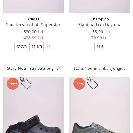
Adidas
Champion
Sneakers barbati Superstar
Slapi barbati Daytona
580,00 Lei
135,00 Lei
428,99 Lei
79,99 Lei
42 2/3
43 1/3
44
41.5
Stare: Nou, în ambalaj original
Stare: Nou, în ambalaj original
-38%
-53%