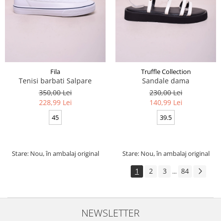
Fila
Truffle Collection
Tenisi barbati Salpare
Sandale dama
350,00 Lei
230,00 Lei
228,99 Lei
140,99 Lei
45
39.5
Stare: Nou, în ambalaj original
Stare: Nou, în ambalaj original
1
2
3
84
...
NEWSLETTER