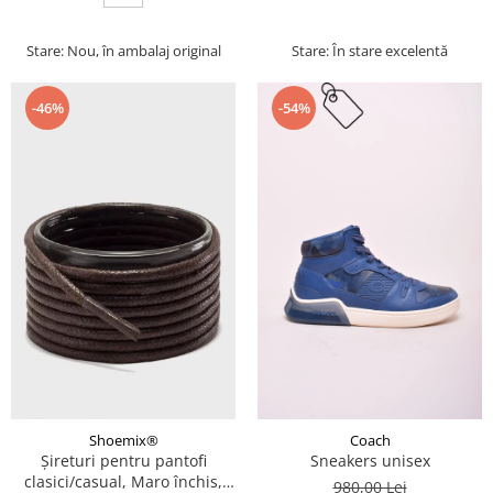
Stare: Nou, în ambalaj original
Stare: În stare excelentă
-46%
-54%
Coach
Shoemix®
Sneakers unisex
Șireturi pentru pantofi
clasici/casual, Maro închis,
980,00 Lei