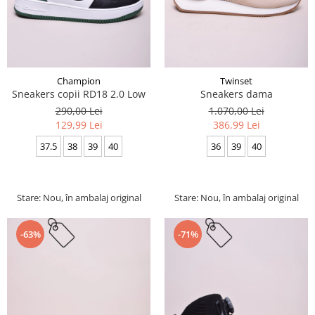
Champion
Twinset
Sneakers copii RD18 2.0 Low
Sneakers dama
290,00 Lei
1.070,00 Lei
129,99 Lei
386,99 Lei
37.5
38
39
40
36
39
40
Stare: Nou, în ambalaj original
Stare: Nou, în ambalaj original
-63%
-71%