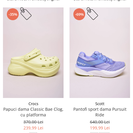
-35%
-69%
Crocs
Scott
Papuci dama Classic Bae Clog,
Pantofi sport dama Pursuit
cu platforma
Ride
370,00 Lei
640,00 Lei
239,99 Lei
199,99 Lei