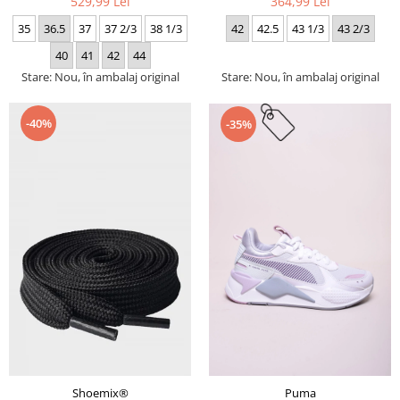
529,99 Lei
364,99 Lei
35
36.5
37
37 2/3
38 1/3
42
42.5
43 1/3
43 2/3
40
41
42
44
Stare: Nou, în ambalaj original
Stare: Nou, în ambalaj original
-40%
-35%
Puma
Shoemix®